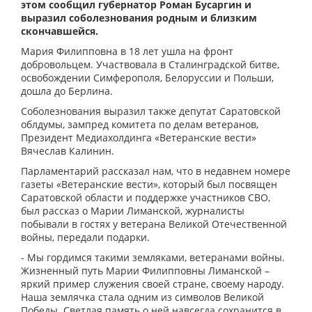
этом сообщил губернатор Роман Бусаргин и
выразил соболезнования родным и близким
скончавшейся.
Мария Филипповна в 18 лет ушла на фронт
добровольцем. Участвовала в Сталинградской битве,
освобождении Симферополя, Белоруссии и Польши,
дошла до Берлина.
Соболезнования выразил также депутат Саратовской
облдумы, зампред комитета по делам ветеранов,
Президент Медиахолдинга «Ветеранские вести»
Вячеслав Калинин.
Парламентарий рассказал нам, что в недавнем номере
газеты «Ветеранские вести», который был посвящен
Саратовской области и поддержке участников СВО,
был рассказ о Марии Лиманской, журналисты
побывали в гостях у ветерана Великой Отечественной
войны, передали подарки.
- Мы гордимся такими земляками, ветеранами войны.
Жизненный путь Марии Филипповны Лиманской –
яркий пример служения своей стране, своему народу.
Наша землячка стала одним из символов Великой
Победы. Светлая память о ней навсегда сохранится в