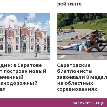
рейтинге
дин: в Саратове
Саратовские
т построен новый
биатлонисты
ременный
завоевали 8 меда
езнодорожный
на областных
ал
соревнованиях
ЗАГРУЗИТЬ ЕЩЕ