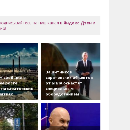
 подписывайтесь на наш канал в
Яндекс.Дзен
и
но!
Защитников
м сообщил о
саратовских объектов
ом росте
от БПЛА оснастят
 на саратовских
специальным
иятиях
оборудованием