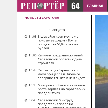
ГЛАВНАЯ
НОВОСТИ САРАТОВА
09 августа
В Шумейке «дом мечты» с
11:03
прямым выходом к Волге
продают за 64,9 миллиона
рублей
Калинин поздравил жителей
11:00
Саратовской области с Днем
строителя
Реставрация Гарнизонного
10:44
Дома офицеров в Энгельсе
завершается: что в нем будет
Минпром сообщил о заметном
10:35
росте зарплат на саратовских
предприятиях
Саратовский Минтруд
09:45
предоставил право на
льготный проезд 26 категориям