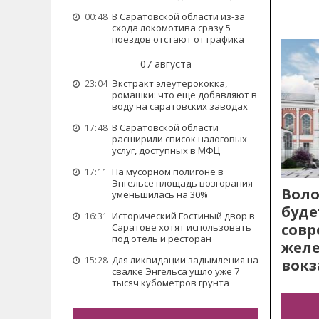
В Саратовской области из-за
00:48
схода локомотива сразу 5
поездов отстают от графика
07 августа
Экстракт элеутерококка,
23:04
ромашки: что еще добавляют в
воду на саратовских заводах
В Саратовской области
17:48
расширили список налоговых
услуг, доступных в МФЦ
На мусорном полигоне в
17:11
Энгельсе площадь возгорания
Воло
уменьшилась на 30%
буде
Исторический Гостиный двор в
16:31
сов
Саратове хотят использовать
под отель и ресторан
жел
Для ликвидации задымления на
15:28
вокз
свалке Энгельса ушло уже 7
тысяч кубометров грунта