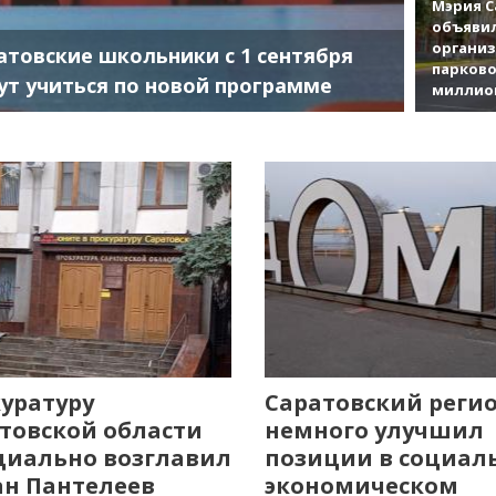
Мэрия С
объявил
органи
атовские школьники с 1 сентября
парково
ут учиться по новой программе
миллио
уратуру
Саратовский реги
товской области
немного улучшил
иально возглавил
позиции в социал
н Пантелеев
экономическом