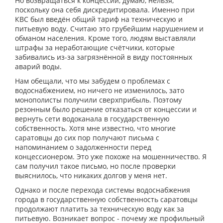
Но возвращаться к концессии, думаю, нельзя,
поскольку она себя дискредитировала. Именно при
КВС был введён общий тариф на техническую и
питьевую воду. Считаю это грубейшим нарушением и
обманом населения. Кроме того, людям выставляли
штрафы за неработающие счётчики, которые
забивались из-за загрязнённой в виду постоянных
аварий воды.
Нам обещали, что мы забудем о проблемах с
водоснабжением, но ничего не изменилось, зато
монополисты получили сверхприбыль. Поэтому
резонным было решение отказаться от концессии и
вернуть сети водоканала в государственную
собственность. Хотя мне известно, что многие
саратовцы до сих пор получают письма с
напоминанием о задолженности перед
концессионером. Это уже похоже на мошенничество. Я
сам получил такое письмо, но после проверки
выяснилось, что никаких долгов у меня нет.
Однако и после перехода системы водоснабжения
города в государственную собственность саратовцы
продолжают платить за техническую воду как за
питьевую. Возникает вопрос - почему же профильный