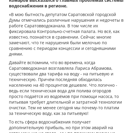
Комаров высказался о главных проблемах системы
водоснабжения в регионе.
«В мою бытность депутатом Саратовской городской
Думы отмечались различные нарушения и недочеты в
работе Саратовводоканала. В том числе их
фиксировала Контрольно-счетная палата. Но всё, как
известно, познаётся в сравнении. Сейчас многие
замечают, что те нарушения были мелочью по
сравнению с периодом концессии и сегодняшними
днями.
Давайте вспомним, что во времена, когда
Саратовводоканал возглавляла Лариса Абрамова,
существовали два тарифа на воду - на питьевую и
техническую. Причём последняя обходилась
населению на 40 процентов дешевле. Что логично -
ведь если техническая вода для полива огородов
просто подаётся из водоёмов при помощи насоса, то
питьевая требует длительной и затратной технологии
очистки. Тем не менее сегодня мы почему-то платим
за техническую воду, как за питьевую!
То есть сфера водоснабжения получает
дополнительную прибыль, но при этом аварий на