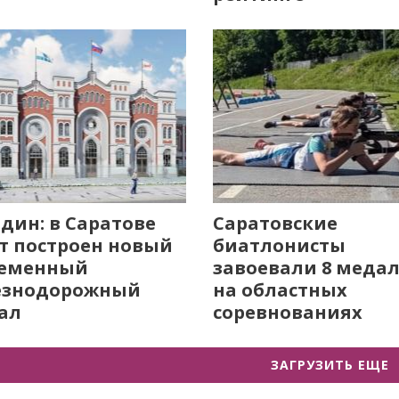
дин: в Саратове
Саратовские
т построен новый
биатлонисты
ременный
завоевали 8 меда
езнодорожный
на областных
ал
соревнованиях
ЗАГРУЗИТЬ ЕЩЕ