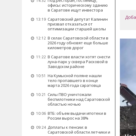
Под ресторан, гостиницу,
14:32
офисы: историческому зданию
в Саратове ищут инвестора
Доба
Саратовский депутат Калинин
13:19
призвал отказаться от
оптимизации старшей школы
В селах Саратовской области в
12:12
2026 году обновят еще больше
километров дорог
В Саратове власти хотят снести
11:22
луна-парк у сквера Расковой в
Заводском районе
На Кумысной поляне нашли
10:51
тело пропавшего в конце
марта 2026 года саратовца
Силы ПВО уничтожали
10:21
беспилотники над Саратовской
областью ночью
ВТБ: объем выдачи ипотеки в
10:06
России вырос на 38%
Доплаты к пенсии: в
09:24
Саратовской области летчики и