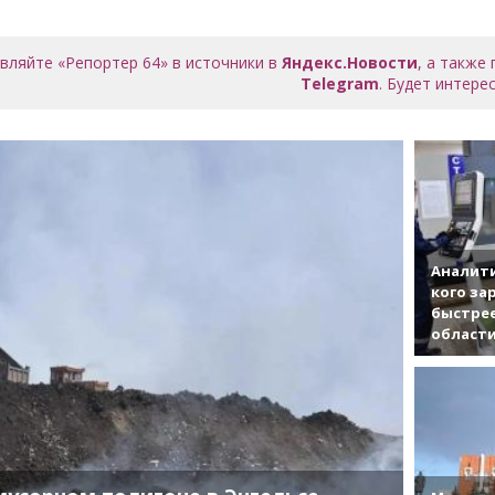
вляйте «Репортер 64» в источники в
Яндекс.Новости
, а также
Telegram
. Будет интерес
Аналити
кого за
быстрее
област