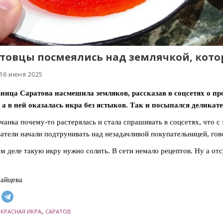
товцы посмеялись над землячкой, кото
 16 июня 2025
ница Саратова насмешила земляков, рассказав в соцсетях о п
 а в ней оказалась икра без ястыков. Так и посыпался деликате
чанка почему-то растерялась и стала спрашивать в соцсетях, что с 
атели начали подтрунивать над незадачливой покупательницей, го
м деле такую икру нужно солить. В сети немало рецептов. Ну а от
айцева
,
,
КРАСНАЯ ИКРА
САРАТОВ