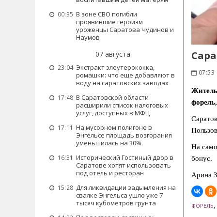
В зоне СВО погибли
00:35
проявившие героизм
уроженцы Саратова Чудинов и
Наумов
Сара
07 августа
Экстракт элеутерококка,
23:04
07:53
ромашки: что еще добавляют в
воду на саратовских заводах
Житель
В Саратовской области
17:48
форель,
расширили список налоговых
услуг, доступных в МФЦ
Саратов
На мусорном полигоне в
17:11
Пользов
Энгельсе площадь возгорания
уменьшилась на 30%
На само
Исторический Гостиный двор в
16:31
бонус.
Саратове хотят использовать
под отель и ресторан
Арина З
Для ликвидации задымления на
15:28
свалке Энгельса ушло уже 7
тысяч кубометров грунта
ФОРЕЛЬ