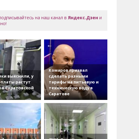
 подписывайтесь на наш канал в
Яндекс.Дзен
и
но!
Комаров призвал
ки выяснили, у
сделать разными
рплаты растут
тарифы на питьевую и
 в Саратовской
техническую воду в
и
Саратове