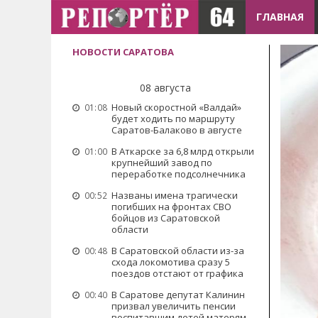
ГЛАВНАЯ
НОВОСТИ САРАТОВА
08 августа
Новый скоростной «Валдай»
01:08
будет ходить по маршруту
Саратов-Балаково в августе
В Аткарске за 6,8 млрд открыли
01:00
крупнейший завод по
переработке подсолнечника
Названы имена трагически
00:52
погибших на фронтах СВО
бойцов из Саратовской
области
В Саратовской области из-за
00:48
схода локомотива сразу 5
поездов отстают от графика
В Саратове депутат Калинин
00:40
призвал увеличить пенсии
воспитавшим детей матерям