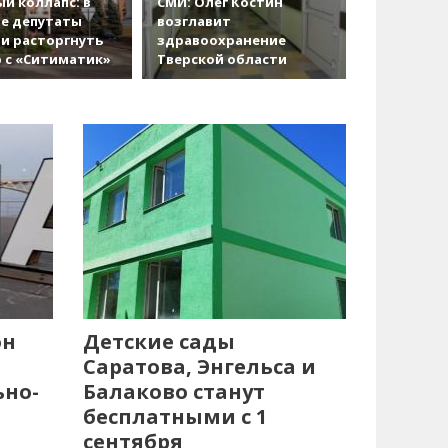
й коллапс: в
СМИ: Олег Костин
е депутаты
возглавит
и расторгнуть
здравоохранение
 с «Ситиматик»
Тверской области
он
Детские сады
Саратова, Энгельса и
ьно-
Балаково станут
бесплатными с 1
сентября