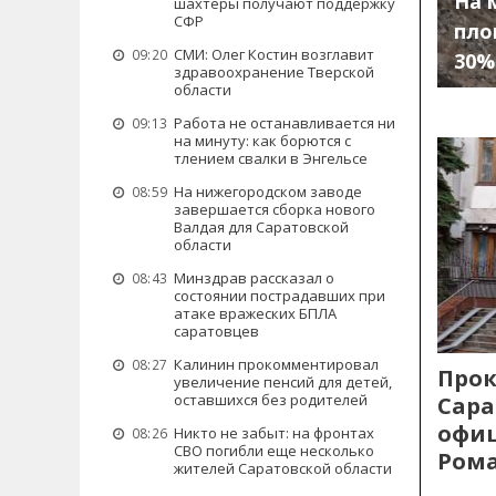
На 
шахтеры получают поддержку
СФР
пло
СМИ: Олег Костин возглавит
09:20
30%
здравоохранение Тверской
области
Работа не останавливается ни
09:13
на минуту: как борются с
тлением свалки в Энгельсе
На нижегородском заводе
08:59
завершается сборка нового
Валдая для Саратовской
области
Минздрав рассказал о
08:43
состоянии пострадавших при
атаке вражеских БПЛА
саратовцев
Калинин прокомментировал
08:27
Прок
увеличение пенсий для детей,
оставшихся без родителей
Сара
офиц
Никто не забыт: на фронтах
08:26
СВО погибли еще несколько
Рома
жителей Саратовской области