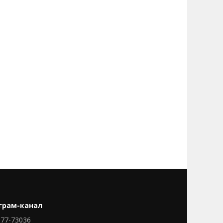
грам-канал
77-73036