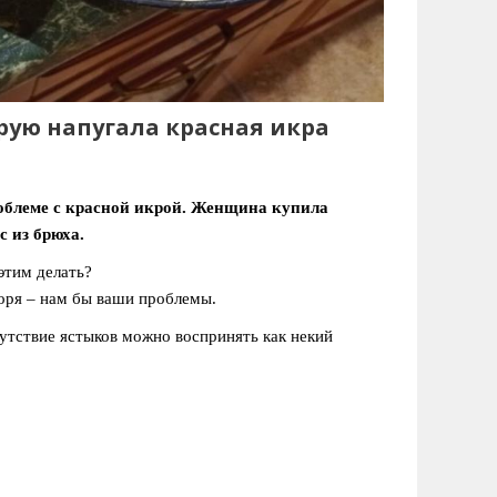
рую напугала красная икра
роблеме с красной икрой. Женщина купила
с из брюха.
этим делать?
воря – нам бы ваши проблемы.
сутствие ястыков можно воспринять как некий