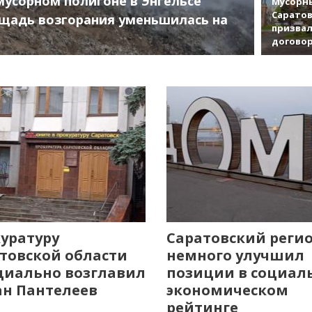
мусорном полигоне в Энгельсе
Мусорны
Саратов
щадь возгорания уменьшилась на
призвал
договор
уратуру
Саратовский реги
товской области
немного улучшил
иально возглавил
позиции в социал
н Пантелеев
экономическом
рейтинге