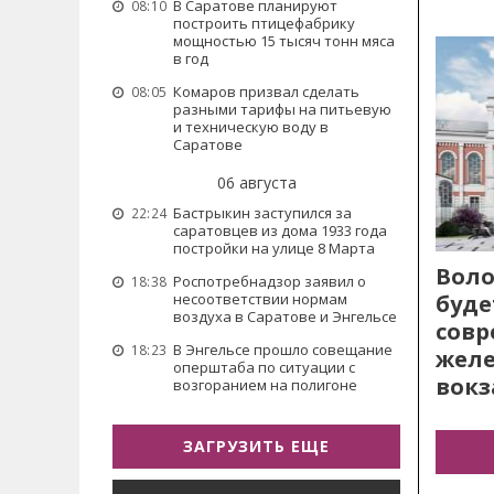
В Саратове планируют
08:10
построить птицефабрику
мощностью 15 тысяч тонн мяса
в год
Комаров призвал сделать
08:05
разными тарифы на питьевую
и техническую воду в
Саратове
06 августа
Бастрыкин заступился за
22:24
саратовцев из дома 1933 года
постройки на улице 8 Марта
Воло
Роспотребнадзор заявил о
18:38
буде
несоответствии нормам
воздуха в Саратове и Энгельсе
сов
В Энгельсе прошло совещание
18:23
жел
оперштаба по ситуации с
вокз
возгоранием на полигоне
ЗАГРУЗИТЬ ЕЩЕ