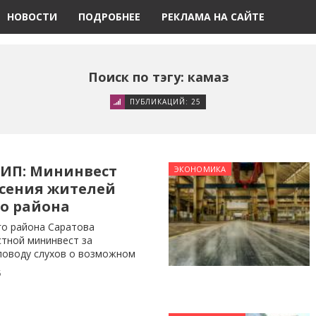
НОВОСТИ
ПОДРОБНЕЕ
РЕКЛАМА НА САЙТЕ
Поиск по тэгу: камаз
ПУБЛИКАЦИЙ: 25
СИП: Мининвест
ЭКОНОМИКА
асения жителей
го района
го района Саратова
стной мининвест за
поводу слухов о возможном
5