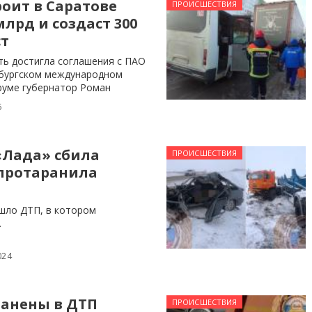
оит в Саратове
ПРОИСШЕСТВИЯ
млрд и создаст 300
ст
ть достигла соглашения с ПАО
бургском международном
уме губернатор Роман
5
«Лада» сбила
ПРОИСШЕСТВИЯ
протаранила
шло ДТП, в котором
.
024
ранены в ДТП
ПРОИСШЕСТВИЯ