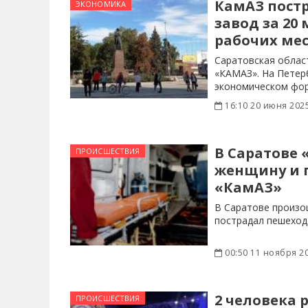
КамАЗ постр
ЭКОНОМИКА
завод за 20 
рабочих ме
Саратовская облас
«КАМАЗ». На Петер
экономическом фор
16:10 20 июня 202
В Саратове 
ПРОИСШЕСТВИЯ
женщину и 
«КамАЗ»
В Саратове произо
пострадал пешеход
00:50 11 ноября 2
2 человека 
ПРОИСШЕСТВИЯ