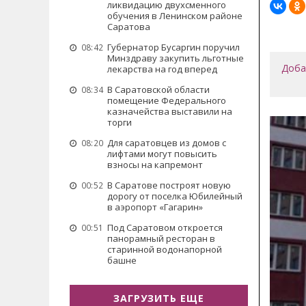
ликвидацию двухсменного
обучения в Ленинском районе
Саратова
Губернатор Бусаргин поручил
08:42
Минздраву закупить льготные
Доба
лекарства на год вперед
В Саратовской области
08:34
помещение Федерального
казначейства выставили на
торги
Для саратовцев из домов с
08:20
лифтами могут повысить
взносы на капремонт
В Саратове построят новую
00:52
дорогу от поселка Юбилейный
в аэропорт «Гагарин»
Под Саратовом откроется
00:51
панорамный ресторан в
старинной водонапорной
башне
ЗАГРУЗИТЬ ЕЩЕ