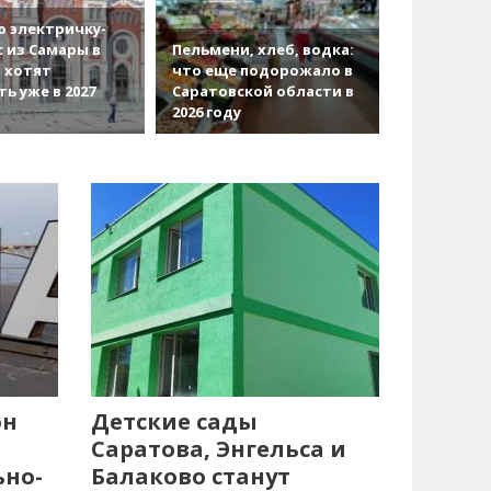
 электричку-
с из Самары в
Пельмени, хлеб, водка:
 хотят
что еще подорожало в
ть уже в 2027
Саратовской области в
2026 году
он
Детские сады
Саратова, Энгельса и
ьно-
Балаково станут