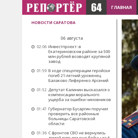
ГЛАВНАЯ
НОВОСТИ САРАТОВА
06 августа
Инвестпроект: в
02:06
Екатериновском районе за 500
млн рублей возводят крупяной
завод
В ходе спецоперации геройски
01:59
погиб 21-летний уроженец
Балаково Лиференко Арсений
Депутат Калинин высказался о
01:52
компенсации морального
ущерба за ошибки чиновников
Губернатор Бусаргин поручил
01:47
проверить все районные
больницы Саратовской
области
С фронтов СВО не вернулись
01:36
домой живыми еще бойцы из 6