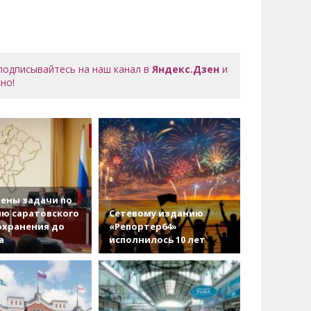
 подписывайтесь на наш канал в
Яндекс.Дзен
и
но!
ены задачи по
ю саратовского
Сетевому изданию
охранения до
«Репортер64»
а
исполнилось 10 лет