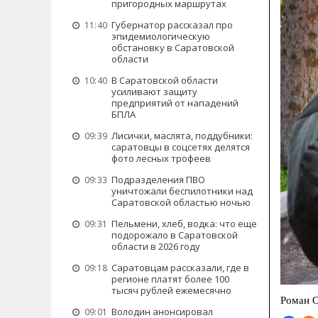
пригородных маршрутах
Губернатор рассказал про
11:40
эпидемиологическую
обстановку в Саратовской
области
В Саратовской области
10:40
усиливают защиту
предприятий от нападений
БПЛА
Лисички, маслята, поддубники:
09:39
саратовцы в соцсетях делятся
фото лесных трофеев
Подразделения ПВО
09:33
уничтожали беспилотники над
Саратовской областью ночью
Пельмени, хлеб, водка: что еще
09:31
подорожало в Саратовской
области в 2026 году
Саратовцам рассказали, где в
09:18
регионе платят более 100
тысяч рублей ежемесячно
Роман 
Володин анонсировал
09:01