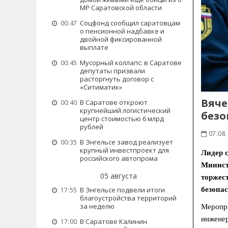
МР Саратовской области
Соцфонд сообщил саратовцам
00:47
о пенсионной надбавке и
двойной фиксированной
выплате
Мусорный коллапс: в Саратове
00:45
депутаты призвали
расторгнуть договор с
«Ситиматик»
Вяче
В Саратове откроют
00:40
крупнейший логистический
безо
центр стоимостью 6 млрд
рублей
07:08 
В Энгельсе завод реализует
00:35
крупный инвестпроект для
Лидер 
российского автопрома
Минист
05 августа
торжес
В Энгельсе подвели итоги
безопас
17:55
благоустройства территорий
за неделю
Меропри
инженер
В Саратове Калинин
17:00