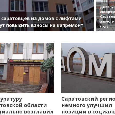
Дневную
экспрес
Саратов
 саратовцев из домов с лифтами
запусти
ут повысить взносы на капремонт
году
уратуру
Саратовский реги
товской области
немного улучшил
иально возглавил
позиции в социал