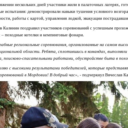
яжении нескольких дней участники жили в палаточных лагерях, го
ые испытания: демонстрировали навыки тушения условного возгора
ности, работы с картой, управления лодкой, эвакуации пострадавши
в Калинин поздравил участников соревнований с успешным прохо
 – походные котелки и кемпинговые фонари.
бные региональные соревнования, организованные на самом высок
циональной области. Ребята, сплотившись в командах, выполняли 
а, поисково-спасательными работами, обустройстве быта в похо
вляю с высокими результатами победителей, которые представя
оревнований в Мордовии! В добрый час»
, - подчеркнул Вячеслав К