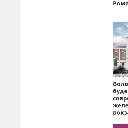
Рома
Воло
буде
сов
жел
вокз