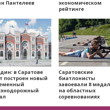
н Пантелеев
экономическом
рейтинге
дин: в Саратове
Саратовские
т построен новый
биатлонисты
ременный
завоевали 8 меда
езнодорожный
на областных
ал
соревнованиях