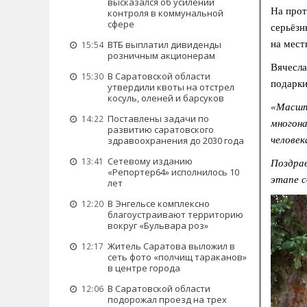
высказался об усилении
На прот
контроля в коммунальной
сфере
серьёзн
ВТБ выплатил дивиденды
на мест
15:54
розничным акционерам
Вячесла
В Саратовской области
15:30
подарки
утвердили квоты на отстрел
косуль, оленей и барсуков
«Масшта
Поставлены задачи по
14:22
многона
развитию саратовского
здравоохранения до 2030 года
человек
Сетевому изданию
13:41
Поздра
«Репортер64» исполнилось 10
этапе с
лет
В Энгельсе комплексно
12:20
благоустраивают территорию
вокруг «Бульвара роз»
Житель Саратова выложил в
12:17
сеть фото «полчищ тараканов»
в центре города
В Саратовской области
12:06
подорожал проезд на трех