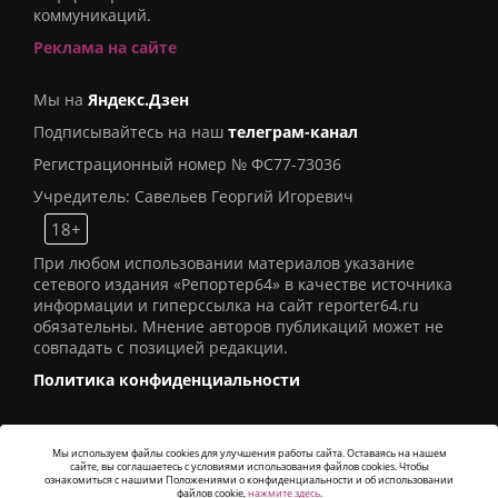
коммуникаций.
Реклама на сайте
Мы на
Яндекс.Дзен
Подписывайтесь на наш
телеграм-канал
Регистрационный номер № ФС77-73036
Учредитель: Савельев Георгий Игоревич
18+
При любом использовании материалов указание
сетевого издания «Репортер64» в качестве источника
информации и гиперссылка на сайт reporter64.ru
обязательны. Мнение авторов публикаций может не
совпадать с позицией редакции.
Политика конфиденциальности
Мы используем файлы cookies для улучшения работы сайта. Оставаясь на нашем
сайте, вы соглашаетесь с условиями использования файлов cookies. Чтобы
© 2016
СИ «Репортер64»
. Все права защищены -
ознакомиться с нашими Положениями о конфиденциальности и об использовании
Разработка
Alatis Studio
файлов cookie,
нажмите здесь
.