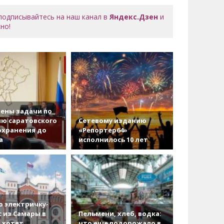
 подписывайтесь на наш канал в
Яндекс.Дзен
и
но!
ены задачи по
ю саратовского
Сетевому изданию
охранения до
«Репортер64»
а
исполнилось 10 лет
 электричку-
с из Самары в
Пельмени, хлеб, водка:
 хотят
что еще подорожало в