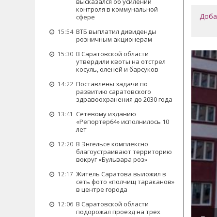
высказался об усилении
контроля в коммунальной
Доба
сфере
ВТБ выплатил дивиденды
15:54
розничным акционерам
В Саратовской области
15:30
утвердили квоты на отстрел
косуль, оленей и барсуков
Поставлены задачи по
14:22
развитию саратовского
здравоохранения до 2030 года
Сетевому изданию
13:41
«Репортер64» исполнилось 10
лет
В Энгельсе комплексно
12:20
благоустраивают территорию
вокруг «Бульвара роз»
Житель Саратова выложил в
12:17
сеть фото «полчищ тараканов»
в центре города
В Саратовской области
12:06
подорожал проезд на трех