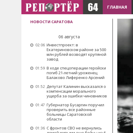
ГЛАВНАЯ
НОВОСТИ САРАТОВА
06 августа
Инвестпроект: в
02:06
Екатериновском районе за 500
млн рублей возводят крупяной
завод
В ходе спецоперации геройски
01:59
погиб 21-летний уроженец
Балаково Лиференко Арсений
Депутат Калинин высказался о
01:52
компенсации морального
ущерба за ошибки чиновников
Губернатор Бусаргин поручил
01:47
проверить все районные
больницы Саратовской
области
С фронтов СВО не вернулись
01:36
домой живыми еще бойцы из 6