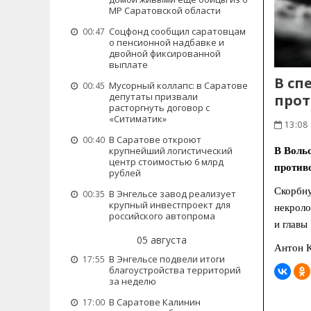
МР Саратовской области
Соцфонд сообщил саратовцам
00:47
о пенсионной надбавке и
двойной фиксированной
выплате
В сп
Мусорный коллапс: в Саратове
00:45
депутаты призвали
прот
расторгнуть договор с
«Ситиматик»
13:08
В Саратове откроют
00:40
крупнейший логистический
В Воль
центр стоимостью 6 млрд
против
рублей
Скорбну
В Энгельсе завод реализует
00:35
крупный инвестпроект для
некроло
российского автопрома
и главы
05 августа
Антон К
В Энгельсе подвели итоги
17:55
благоустройства территорий
за неделю
В Саратове Калинин
17:00