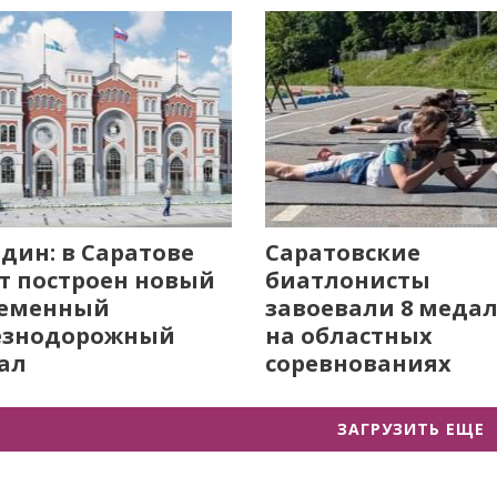
дин: в Саратове
Саратовские
т построен новый
биатлонисты
ременный
завоевали 8 меда
езнодорожный
на областных
ал
соревнованиях
ЗАГРУЗИТЬ ЕЩЕ