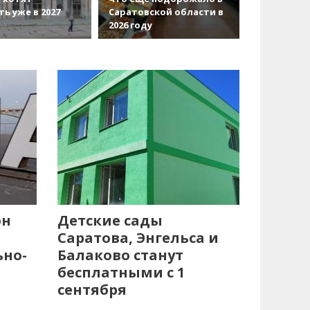
ть уже в 2027
Саратовской области в
2026 году
он
Детские сады
Саратова, Энгельса и
ьно-
Балаково станут
бесплатными с 1
сентября