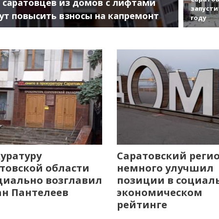
 саратовцев из домов с лифтами
запусти
ут повысить взносы на капремонт
году
уратуру
Саратовский реги
товской области
немного улучшил
иально возглавил
позиции в социал
н Пантелеев
экономическом
рейтинге