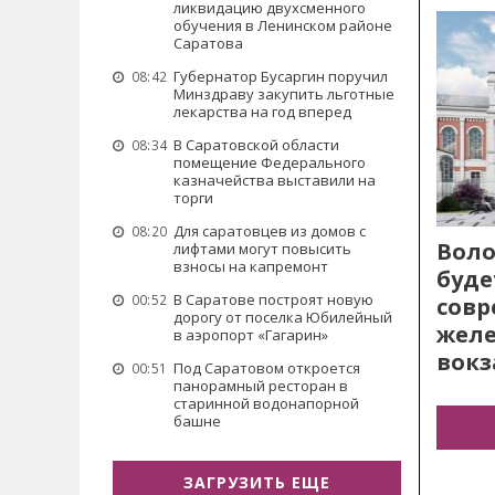
ликвидацию двухсменного
обучения в Ленинском районе
Саратова
Губернатор Бусаргин поручил
08:42
Минздраву закупить льготные
лекарства на год вперед
В Саратовской области
08:34
помещение Федерального
казначейства выставили на
торги
Для саратовцев из домов с
08:20
Воло
лифтами могут повысить
взносы на капремонт
буде
В Саратове построят новую
00:52
сов
дорогу от поселка Юбилейный
жел
в аэропорт «Гагарин»
вокз
Под Саратовом откроется
00:51
панорамный ресторан в
старинной водонапорной
башне
ЗАГРУЗИТЬ ЕЩЕ