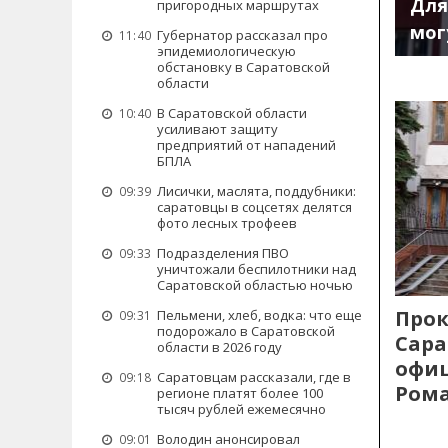
Для
пригородных маршрутах
мог
Губернатор рассказал про
11:40
эпидемиологическую
обстановку в Саратовской
области
В Саратовской области
10:40
усиливают защиту
предприятий от нападений
БПЛА
Лисички, маслята, поддубники:
09:39
саратовцы в соцсетях делятся
фото лесных трофеев
Подразделения ПВО
09:33
уничтожали беспилотники над
Саратовской областью ночью
Прок
Пельмени, хлеб, водка: что еще
09:31
подорожало в Саратовской
Сара
области в 2026 году
офиц
Саратовцам рассказали, где в
09:18
Рома
регионе платят более 100
тысяч рублей ежемесячно
Володин анонсировал
09:01