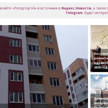
вляйте «Репортер 64» в источники в
Яндекс.Новости
, а также
Telegram
. Будет интерес
Поставл
развити
здраво
2030 год
Дневную
экспрес
Саратов