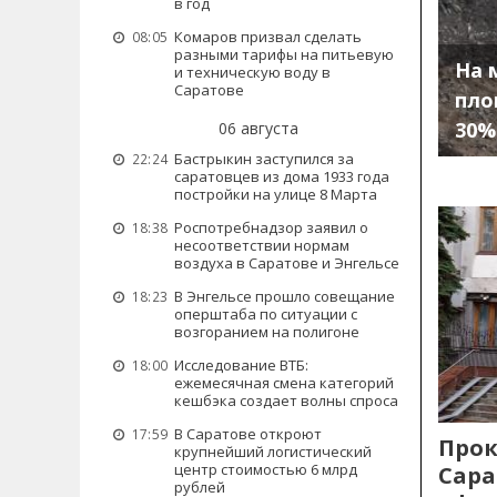
в год
Комаров призвал сделать
08:05
разными тарифы на питьевую
На 
и техническую воду в
Саратове
пло
30%
06 августа
Бастрыкин заступился за
22:24
саратовцев из дома 1933 года
постройки на улице 8 Марта
Роспотребнадзор заявил о
18:38
несоответствии нормам
воздуха в Саратове и Энгельсе
В Энгельсе прошло совещание
18:23
оперштаба по ситуации с
возгоранием на полигоне
Исследование ВТБ:
18:00
ежемесячная смена категорий
кешбэка создает волны спроса
В Саратове откроют
17:59
Прок
крупнейший логистический
центр стоимостью 6 млрд
Сара
рублей