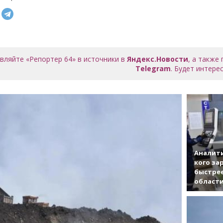
вляйте «Репортер 64» в источники в
Яндекс.Новости
, а также
Telegram
. Будет интерес
Аналити
кого за
быстрее
област