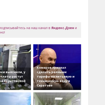
 подписывайтесь на наш канал в
Яндекс.Дзен
и
но!
Комаров призвал
ки выяснили, у
сделать разными
рплаты растут
тарифы на питьевую и
 в Саратовской
техническую воду в
и
Саратове