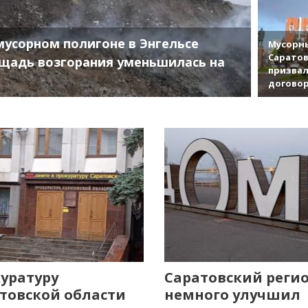
мусорном полигоне в Энгельсе
Мусорны
Саратов
щадь возгорания уменьшилась на
призвал
договор
уратуру
Саратовский реги
товской области
немного улучшил