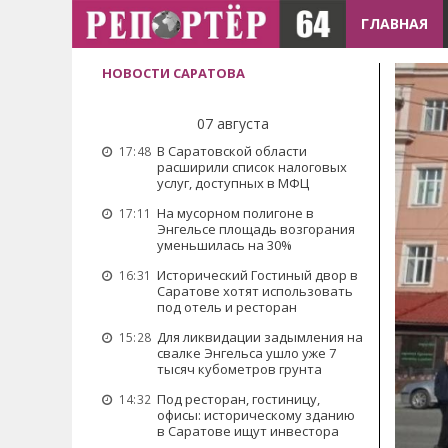
ГЛАВНАЯ
НОВОСТИ САРАТОВА
07 августа
В Саратовской области
17:48
расширили список налоговых
услуг, доступных в МФЦ
На мусорном полигоне в
17:11
Энгельсе площадь возгорания
уменьшилась на 30%
Исторический Гостиный двор в
16:31
Саратове хотят использовать
под отель и ресторан
Для ликвидации задымления на
15:28
свалке Энгельса ушло уже 7
тысяч кубометров грунта
Под ресторан, гостиницу,
14:32
офисы: историческому зданию
в Саратове ищут инвестора