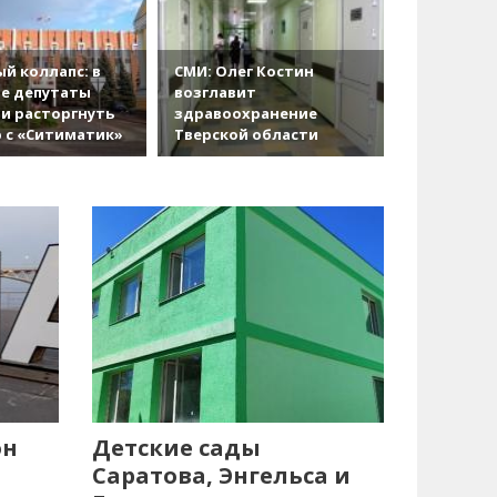
й коллапс: в
СМИ: Олег Костин
е депутаты
возглавит
и расторгнуть
здравоохранение
 с «Ситиматик»
Тверской области
он
Детские сады
Саратова, Энгельса и