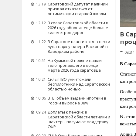
Саратовский депутат Калинин
13:19
призвал отказаться от
оптимизации старшей школы
В селах Саратовской области в
12:12
2026 году обновят еще больше
километров дорог
В Са
проц
В Саратове власти хотят снести
11:22
луна-парк у сквера Расковой в
Заводском районе
08:34 
На Кумысной поляне нашли
10:51
В Сарат
тело пропавшего в конце
марта 2026 года саратовца
Статист
Силы ПВО уничтожали
10:21
контрол
беспилотники над Саратовской
областью ночью
Особенн
ВТБ: объем выдачи ипотеки в
10:06
преступ
России вырос на 38%
контрол
Доплаты к пенсии: в
09:24
Саратовской области летчики и
В летни
шахтеры получают поддержку
вожатым
СФР
Арина З
СМИ: Олег Костин возглавит
09:20