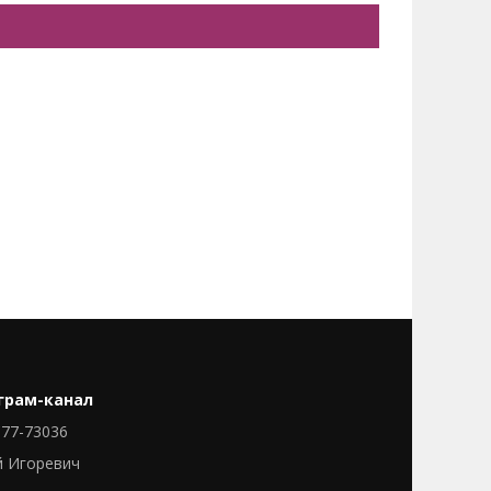
грам-канал
77-73036
й Игоревич