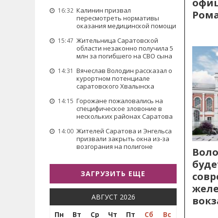
офиц
Калинин призвал
16:32
Рома
пересмотреть нормативы
оказания медицинской помощи
Жительница Саратовской
15:47
области незаконно получила 5
млн за погибшего на СВО сына
Вячеслав Володин рассказал о
14:31
курортном потенциале
саратовского Хвалынска
Горожане пожаловались на
14:15
специфическое зловоние в
нескольких районах Саратова
Жителей Саратова и Энгельса
14:00
призвали закрыть окна из-за
возгорания на полигоне
Воло
буде
ЗАГРУЗИТЬ ЕЩЕ
сов
жел
АВГУСТ 2026
вокз
Пн
Вт
Ср
Чт
Пт
Сб
Вс