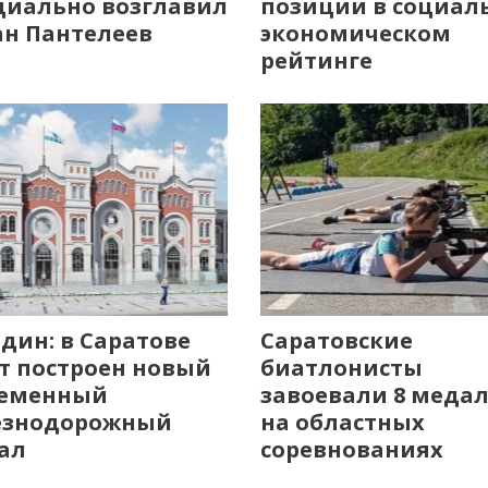
иально возглавил
позиции в социал
н Пантелеев
экономическом
рейтинге
дин: в Саратове
Саратовские
т построен новый
биатлонисты
ременный
завоевали 8 меда
езнодорожный
на областных
ал
соревнованиях