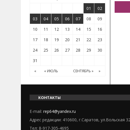
01
02
03
04
05
06
07
08
09
10
11
12
13
14
15
16
17
18
19
20
21
22
23
24
25
26
27
28
29
30
31
«
« ИЮЛЬ
СЕНТЯБРЬ »
»
КОНТАКТЫ
E-mail:
rep64@yandex.ru
Адрес редакции: 410600, г.Саратов, ул.Вольская 3
Тел:
8-917-305-4695