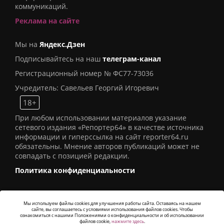
коммуникаций.
Реклама на сайте
Мы на
Яндекс.Дзен
Подписывайтесь на наш
телеграм-канал
Регистрационный номер № ФС77-73036
Учредитель: Савельев Георгий Игоревич
18+
При любом использовании материалов указание
сетевого издания «Репортер64» в качестве источника
информации и гиперссылка на сайт reporter64.ru
обязательны. Мнение авторов публикаций может не
совпадать с позицией редакции.
Политика конфиденциальности
Мы используем файлы cookies для улучшения работы сайта. Оставаясь на нашем
сайте, вы соглашаетесь с условиями использования файлов cookies. Чтобы
© 2016
СИ «Репортер64»
. Все права защищены -
ознакомиться с нашими Положениями о конфиденциальности и об использовании
Разработка
Alatis Studio
файлов cookie,
нажмите здесь
.