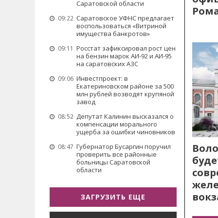
Саратовской области
Рома
Саратовское УФНС предлагает
09:22
воспользоваться «Витриной
имущества банкротов»
Росстат зафиксировал рост цен
09:11
на бензин марок АИ-92 и АИ-95
на саратовских АЗС
Инвестпроект: в
09:06
Екатериновском районе за 500
млн рублей возводят крупяной
завод
Депутат Калинин высказался о
08:52
компенсации морального
ущерба за ошибки чиновников
Воло
Губернатор Бусаргин поручил
08:47
проверить все районные
буде
больницы Саратовской
области
сов
жел
вокз
ЗАГРУЗИТЬ ЕЩЕ