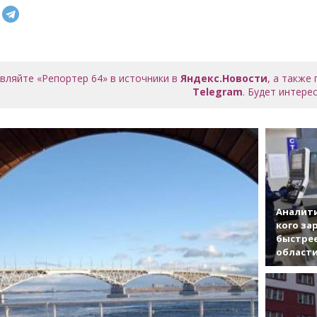
вляйте «Репортер 64» в источники в
Яндекс.Новости
, а также
Telegram
. Будет интерес
Аналити
кого за
быстрее
област