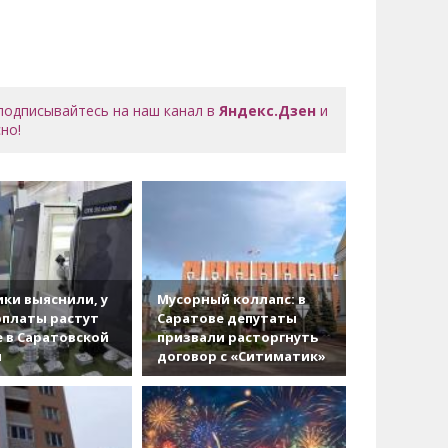
 подписывайтесь на наш канал в
Яндекс.Дзен
и
но!
ки выяснили, у
Мусорный коллапс: в
рплаты растут
Саратове депутаты
 в Саратовской
призвали расторгнуть
и
договор с «Ситиматик»