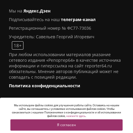
Мы на
Яндекс.Дзен
Подписывайтесь на наш
телеграм-канал
Регистрационный номер № ФС77-73036
Учредитель: Савельев Георгий Игоревич
18+
При любом использовании материалов указание
сетевого издания «Репортер64» в качестве источника
информации и гиперссылка на сайт reporter64.ru
обязательны. Мнение авторов публикаций может не
совпадать с позицией редакции.
Политика конфиденциальности
Мы используем файлы cookies для улучшения работы сайта. Оставаясь на нашем
сайте, вы соглашаетесь с условиями использования файлов cookies. Чтобы
© 2016
СИ «Репортер64»
. Все права защищены -
ознакомиться с нашими Положениями о конфиденциальности и об использовании
Разработка
Alatis Studio
файлов cookie,
нажмите здесь
.
Я согласен