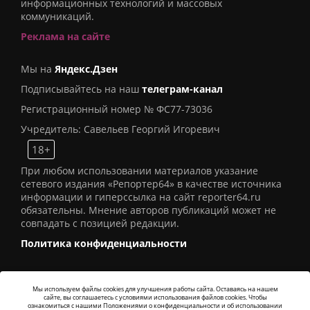
информационных технологий и массовых
коммуникаций.
Реклама на сайте
Мы на
Яндекс.Дзен
Подписывайтесь на наш
телеграм-канал
Регистрационный номер № ФС77-73036
Учредитель: Савельев Георгий Игоревич
18+
При любом использовании материалов указание
сетевого издания «Репортер64» в качестве источника
информации и гиперссылка на сайт reporter64.ru
обязательны. Мнение авторов публикаций может не
совпадать с позицией редакции.
Политика конфиденциальности
Мы используем файлы cookies для улучшения работы сайта. Оставаясь на нашем
сайте, вы соглашаетесь с условиями использования файлов cookies. Чтобы
© 2016
СИ «Репортер64»
. Все права защищены -
ознакомиться с нашими Положениями о конфиденциальности и об использовании