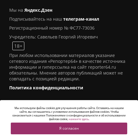
Мы на
Яндекс.Дзен
Подписывайтесь на наш
телеграм-канал
Регистрационный номер № ФС77-73036
Учредитель: Савельев Георгий Игоревич
18+
При любом использовании материалов указание
сетевого издания «Репортер64» в качестве источника
информации и гиперссылка на сайт reporter64.ru
обязательны. Мнение авторов публикаций может не
совпадать с позицией редакции.
Политика конфиденциальности
Мы используем файлы cookies для улучшения работы сайта. Оставаясь на нашем
сайте, вы соглашаетесь с условиями использования файлов cookies. Чтобы
© 2016
СИ «Репортер64»
. Все права защищены -
ознакомиться с нашими Положениями о конфиденциальности и об использовании
Разработка
Alatis Studio
файлов cookie,
нажмите здесь
.
Я согласен