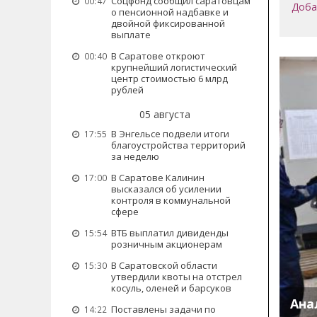
Соцфонд сообщил саратовцам
00:47
Доба
о пенсионной надбавке и
двойной фиксированной
выплате
В Саратове откроют
00:40
крупнейший логистический
центр стоимостью 6 млрд
рублей
05 августа
В Энгельсе подвели итоги
17:55
благоустройства территорий
за неделю
В Саратове Калинин
17:00
высказался об усилении
контроля в коммунальной
сфере
ВТБ выплатил дивиденды
15:54
розничным акционерам
В Саратовской области
15:30
утвердили квоты на отстрел
косуль, оленей и барсуков
Ана
Поставлены задачи по
14:22