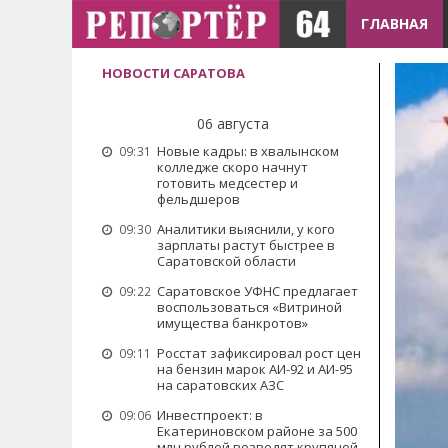
ГЛАВНАЯ
НОВОСТИ САРАТОВА
06 августа
Новые кадры: в хвалынском
09:31
колледже скоро начнут
готовить медсестер и
фельдшеров
Аналитики выяснили, у кого
09:30
зарплаты растут быстрее в
Саратовской области
Саратовское УФНС предлагает
09:22
воспользоваться «Витриной
имущества банкротов»
Росстат зафиксировал рост цен
09:11
на бензин марок АИ-92 и АИ-95
на саратовских АЗС
Инвестпроект: в
09:06
Екатериновском районе за 500
млн рублей возводят крупяной