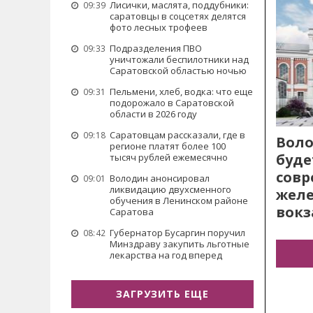
Лисички, маслята, поддубники:
09:39
саратовцы в соцсетях делятся
фото лесных трофеев
Подразделения ПВО
09:33
уничтожали беспилотники над
Саратовской областью ночью
Пельмени, хлеб, водка: что еще
09:31
подорожало в Саратовской
области в 2026 году
Саратовцам рассказали, где в
09:18
Воло
регионе платят более 100
буде
тысяч рублей ежемесячно
сов
Володин анонсировал
09:01
ликвидацию двухсменного
жел
обучения в Ленинском районе
вокз
Саратова
Губернатор Бусаргин поручил
08:42
Минздраву закупить льготные
лекарства на год вперед
ЗАГРУЗИТЬ ЕЩЕ