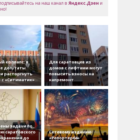
 подписывайтесь на наш канал в
Яндекс.Дзен
и
но!
й коллапс: в
Для саратовцев из
е депутаты
домов с лифтами могут
и расторгнуть
повысить взносы на
 с «Ситиматик»
капремонт
ены задачи по
ю саратовского
Сетевому изданию
охранения до
«Репортер64»