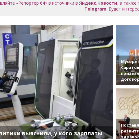
вляйте «Репортер 64» в источники в
Яндекс.Новости
, а также
Telegram
. Будет интерес
Мусорны
Саратов
призвал
договор
Поставл
развити
литики выяснили, у кого зарплаты
здраво