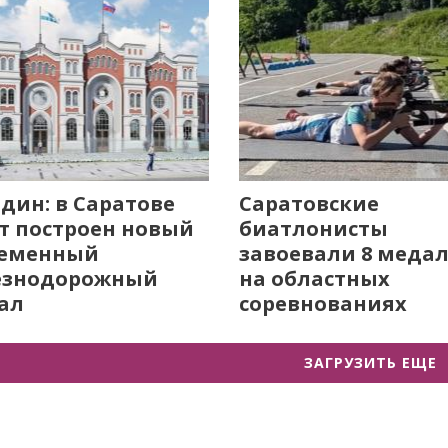
дин: в Саратове
Саратовские
т построен новый
биатлонисты
ременный
завоевали 8 меда
езнодорожный
на областных
ал
соревнованиях
ЗАГРУЗИТЬ ЕЩЕ