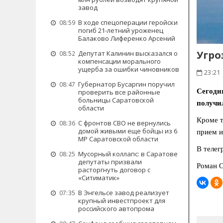
завод
В ходе спецоперации геройски
08:59
погиб 21-летний уроженец
Балаково Лиференко Арсений
Угро
Депутат Калинин высказался о
08:52
компенсации морального
ущерба за ошибки чиновников
23:21
Губернатор Бусаргин поручил
08:47
Сегодн
проверить все районные
больницы Саратовской
получи
области
Кроме т
С фронтов СВО не вернулись
08:36
домой живыми еще бойцы из 6
прием и
МР Саратовской области
В телег
Мусорный коллапс: в Саратове
08:25
депутаты призвали
Роман 
расторгнуть договор с
«Ситиматик»
В Энгельсе завод реализует
07:35
крупный инвестпроект для
российского автопрома