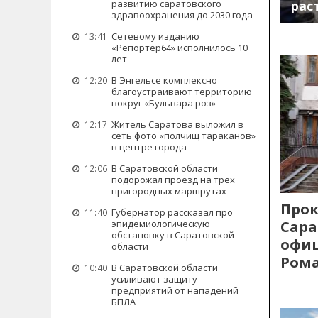
развитию саратовского
рас
здравоохранения до 2030 года
Сетевому изданию
13:41
«Репортер64» исполнилось 10
лет
В Энгельсе комплексно
12:20
благоустраивают территорию
вокруг «Бульвара роз»
Житель Саратова выложил в
12:17
сеть фото «полчищ тараканов»
в центре города
В Саратовской области
12:06
подорожал проезд на трех
пригородных маршрутах
Прок
Губернатор рассказал про
11:40
эпидемиологическую
Сара
обстановку в Саратовской
офиц
области
Рома
В Саратовской области
10:40
усиливают защиту
предприятий от нападений
БПЛА