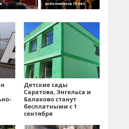
а
исполнилось 10 лет
он
Детские сады
Саратова, Энгельса и
ьно-
Балаково станут
бесплатными с 1
сентября