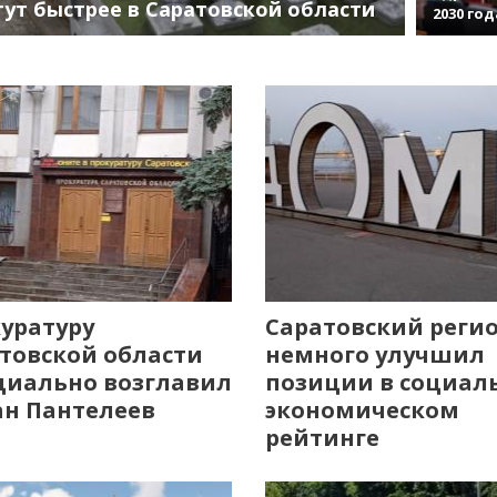
тут быстрее в Саратовской области
2030 год
уратуру
Саратовский реги
товской области
немного улучшил
иально возглавил
позиции в социал
н Пантелеев
экономическом
рейтинге