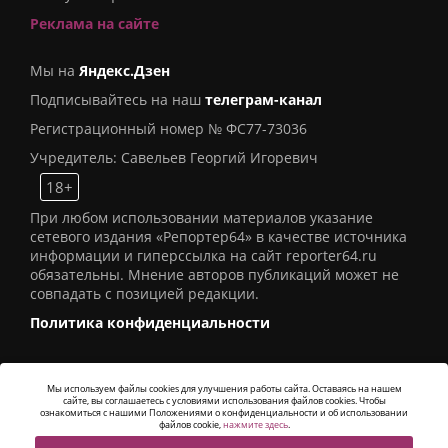
Реклама на сайте
Мы на
Яндекс.Дзен
Подписывайтесь на наш
телеграм-канал
Регистрационный номер № ФС77-73036
Учредитель: Савельев Георгий Игоревич
18+
При любом использовании материалов указание
сетевого издания «Репортер64» в качестве источника
информации и гиперссылка на сайт reporter64.ru
обязательны. Мнение авторов публикаций может не
совпадать с позицией редакции.
Политика конфиденциальности
Мы используем файлы cookies для улучшения работы сайта. Оставаясь на нашем
сайте, вы соглашаетесь с условиями использования файлов cookies. Чтобы
© 2016
СИ «Репортер64»
. Все права защищены -
ознакомиться с нашими Положениями о конфиденциальности и об использовании
Разработка
Alatis Studio
файлов cookie,
нажмите здесь
.