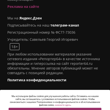
Реклама на сайте
Мы на
Яндекс.Дзен
Подписывайтесь на наш
телеграм-канал
Регистрационный номер № ФС77-73036
Учредитель: Савельев Георгий Игоревич
18+
При любом использовании материалов указание
сетевого издания «Репортер64» в качестве источника
информации и гиперссылка на сайт reporter64.ru
обязательны. Мнение авторов публикаций может не
совпадать с позицией редакции.
Политика конфиденциальности
Мы используем файлы cookies для улучшения работы сайта. Оставаясь на нашем
сайте, вы соглашаетесь с условиями использования файлов cookies. Чтобы
© 2016
СИ «Репортер64»
. Все права защищены -
ознакомиться с нашими Положениями о конфиденциальности и об использовании
Разработка
Alatis Studio
файлов cookie,
нажмите здесь
.