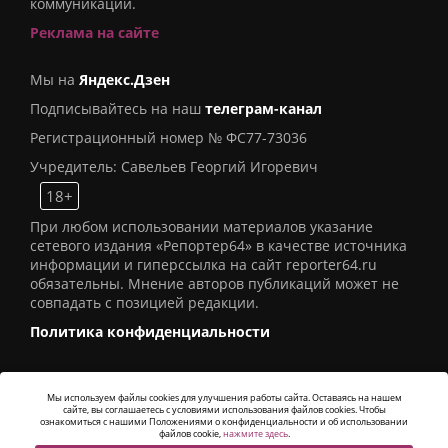
коммуникаций.
Реклама на сайте
Мы на
Яндекс.Дзен
Подписывайтесь на наш
телеграм-канал
Регистрационный номер № ФС77-73036
Учредитель: Савельев Георгий Игоревич
18+
При любом использовании материалов указание
сетевого издания «Репортер64» в качестве источника
информации и гиперссылка на сайт reporter64.ru
обязательны. Мнение авторов публикаций может не
совпадать с позицией редакции.
Политика конфиденциальности
Мы используем файлы cookies для улучшения работы сайта. Оставаясь на нашем
сайте, вы соглашаетесь с условиями использования файлов cookies. Чтобы
© 2016
СИ «Репортер64»
. Все права защищены -
ознакомиться с нашими Положениями о конфиденциальности и об использовании
Разработка
Alatis Studio
файлов cookie,
нажмите здесь
.