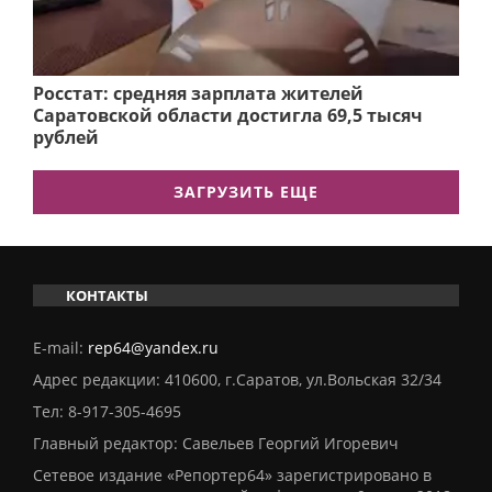
Росстат: средняя зарплата жителей
Саратовской области достигла 69,5 тысяч
рублей
ЗАГРУЗИТЬ ЕЩЕ
КОНТАКТЫ
E-mail:
rep64@yandex.ru
Адрес редакции: 410600, г.Саратов, ул.Вольская 32/34
Тел:
8-917-305-4695
Главный редактор: Савельев Георгий Игоревич
Сетевое издание «Репортер64» зарегистрировано в