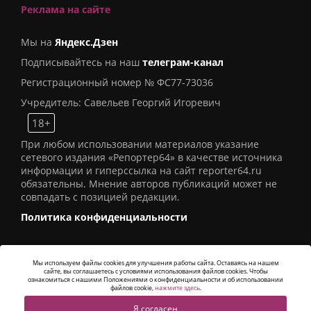
Реклама на сайте
Мы на
Яндекс.Дзен
Подписывайтесь на наш
телеграм-канал
Регистрационный номер № ФС77-73036
Учредитель: Савельев Георгий Игоревич
18+
При любом использовании материалов указание
сетевого издания «Репортер64» в качестве источника
информации и гиперссылка на сайт reporter64.ru
обязательны. Мнение авторов публикаций может не
совпадать с позицией редакции.
Политика конфиденциальности
Мы используем файлы cookies для улучшения работы сайта. Оставаясь на нашем
сайте, вы соглашаетесь с условиями использования файлов cookies. Чтобы
© 2016
СИ «Репортер64»
. Все права защищены -
ознакомиться с нашими Положениями о конфиденциальности и об использовании
Разработка
Alatis Studio
файлов cookie,
нажмите здесь
.
Я согласен