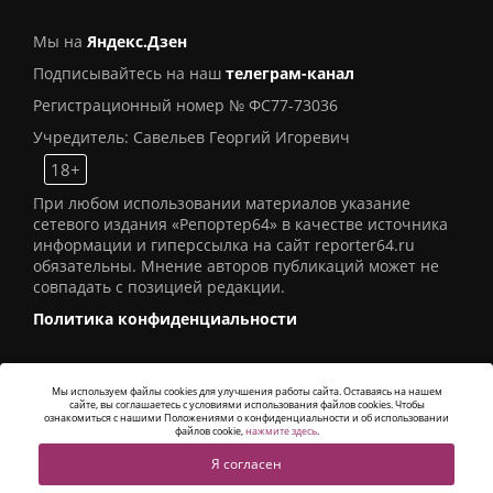
Мы на
Яндекс.Дзен
Подписывайтесь на наш
телеграм-канал
Регистрационный номер № ФС77-73036
Учредитель: Савельев Георгий Игоревич
18+
При любом использовании материалов указание
сетевого издания «Репортер64» в качестве источника
информации и гиперссылка на сайт reporter64.ru
обязательны. Мнение авторов публикаций может не
совпадать с позицией редакции.
Политика конфиденциальности
Мы используем файлы cookies для улучшения работы сайта. Оставаясь на нашем
сайте, вы соглашаетесь с условиями использования файлов cookies. Чтобы
© 2016
СИ «Репортер64»
. Все права защищены -
ознакомиться с нашими Положениями о конфиденциальности и об использовании
Разработка
Alatis Studio
файлов cookie,
нажмите здесь
.
Я согласен