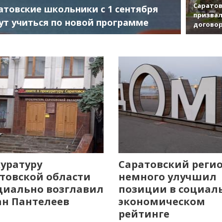
Саратов
атовские школьники с 1 сентября
призвал
ут учиться по новой программе
договор
уратуру
Саратовский реги
товской области
немного улучшил
иально возглавил
позиции в социал
н Пантелеев
экономическом
рейтинге