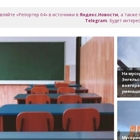
вляйте «Репортер 64» в источники в
Яндекс.Новости
, а также
Telegram
. Будет интерес
На мусо
Энгельс
возгор
уменьши
Мусорны