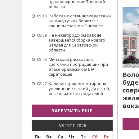
здравоохранение Тверской
области
Работа не останавливается ни
09:13
на минуту: как борются с
тлением свалки в Энгельсе
На нижегородском заводе
08:59
завершается сборка нового
Валдая для Саратовской
области
Минздрав рассказал о
08:43
состоянии пострадавших при
атаке вражеских БПЛА
Воло
саратовцев
буде
Калинин прокомментировал
08:27
увеличение пенсий для детей,
сов
оставшихся без родителей
жел
вокз
ЗАГРУЗИТЬ ЕЩЕ
АВГУСТ 2026
Пн
Вт
Ср
Чт
Пт
Сб
Вс