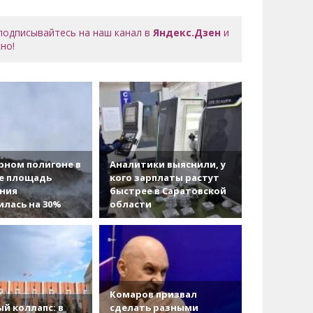
 подписывайтесь на наш канал в
Яндекс.Дзен
и
но!
рном полигоне в
Аналитики выяснили, у
е площадь
кого зарплаты растут
ания
быстрее в Саратовской
лась на 30%
области
Комаров призвал
й коллапс: в
сделать разными