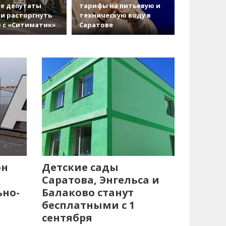
е депутаты
тарифы на питьевую и
и расторгнуть
техническую воду в
 с «Ситиматик»
Саратове
он
Детские сады
Саратова, Энгельса и
ьно-
Балаково станут
бесплатными с 1
сентября