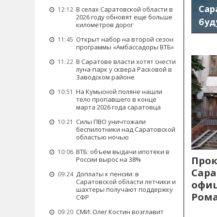
Сар
В селах Саратовской области в
12:12
2026 году обновят еще больше
буд
километров дорог
Открыт набор на второй сезон
11:45
программы «Амбассадоры ВТБ»
В Саратове власти хотят снести
11:22
луна-парк у сквера Расковой в
Заводском районе
На Кумысной поляне нашли
10:51
тело пропавшего в конце
марта 2026 года саратовца
Силы ПВО уничтожали
10:21
беспилотники над Саратовской
областью ночью
ВТБ: объем выдачи ипотеки в
10:06
Прок
России вырос на 38%
Сара
Доплаты к пенсии: в
09:24
Саратовской области летчики и
офиц
шахтеры получают поддержку
Рома
СФР
СМИ: Олег Костин возглавит
09:20