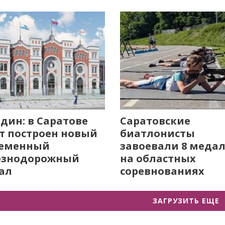
дин: в Саратове
Саратовские
т построен новый
биатлонисты
ременный
завоевали 8 меда
езнодорожный
на областных
ал
соревнованиях
ЗАГРУЗИТЬ ЕЩЕ