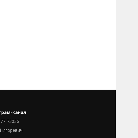
грам-канал
77-73036
й Игоревич