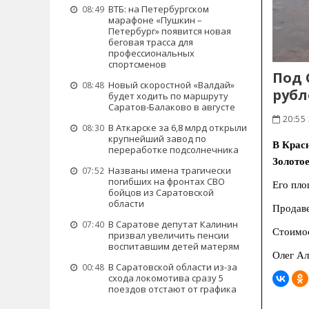
ВТБ: на Петербургском
08:49
марафоне «Пушкин –
Петербург» появится новая
беговая трасса для
профессиональных
спортсменов
Под 
Новый скоростной «Валдай»
08:48
рубл
будет ходить по маршруту
Саратов-Балаково в августе
20:55 
В Аткарске за 6,8 млрд открыли
08:30
крупнейший завод по
В Крас
переработке подсолнечника
Золотое
Названы имена трагически
07:52
погибших на фронтах СВО
Его пло
бойцов из Саратовской
области
Продаве
В Саратове депутат Калинин
07:40
Стоимос
призвал увеличить пенсии
воспитавшим детей матерям
Олег Ал
В Саратовской области из-за
00:48
схода локомотива сразу 5
поездов отстают от графика