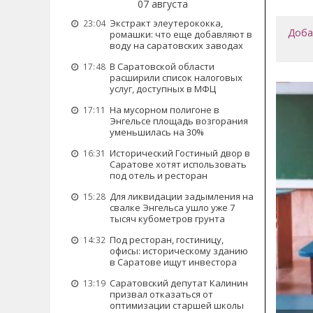
07 августа
Экстракт элеутерококка,
23:04
Доба
ромашки: что еще добавляют в
воду на саратовских заводах
В Саратовской области
17:48
расширили список налоговых
услуг, доступных в МФЦ
На мусорном полигоне в
17:11
Энгельсе площадь возгорания
уменьшилась на 30%
Исторический Гостиный двор в
16:31
Саратове хотят использовать
под отель и ресторан
Для ликвидации задымления на
15:28
свалке Энгельса ушло уже 7
тысяч кубометров грунта
Под ресторан, гостиницу,
14:32
офисы: историческому зданию
в Саратове ищут инвестора
Саратовский депутат Калинин
13:19
призвал отказаться от
оптимизации старшей школы