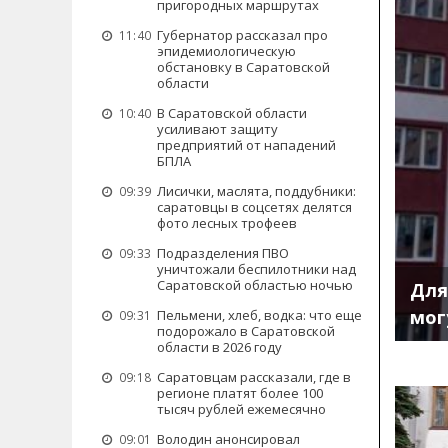
пригородных маршрутах
Губернатор рассказал про
11:40
эпидемиологическую
обстановку в Саратовской
области
В Саратовской области
10:40
усиливают защиту
предприятий от нападений
БПЛА
Лисички, маслята, поддубники:
09:39
саратовцы в соцсетях делятся
фото лесных трофеев
Подразделения ПВО
09:33
уничтожали беспилотники над
Саратовской областью ночью
Для
мог
Пельмени, хлеб, водка: что еще
09:31
подорожало в Саратовской
области в 2026 году
Саратовцам рассказали, где в
09:18
регионе платят более 100
тысяч рублей ежемесячно
Володин анонсировал
09:01