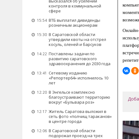
высказался об усилении
компьют
контроля в коммунальной
сфере
моменты
ВТБ выплатил дивиденды
возможн
15:54
розничным акционерам
Онлайн-
В Саратовской области
15:30
использ
утвердили квоты на отстрел
косуль, оленей и барсуков
платфор
встречи
Поставлены задачи по
14:22
развитию саратовского
репетит
здравоохранения до 2030 года
Сетевому изданию
13:41
«Репортер64» исполнилось 10
лет
В Энгельсе комплексно
12:20
благоустраивают территорию
Доба
вокруг «Бульвара роз»
Житель Саратова выложил в
12:17
сеть фото «полчищ тараканов»
в центре города
В Саратовской области
12:06
подорожал проезд на трех