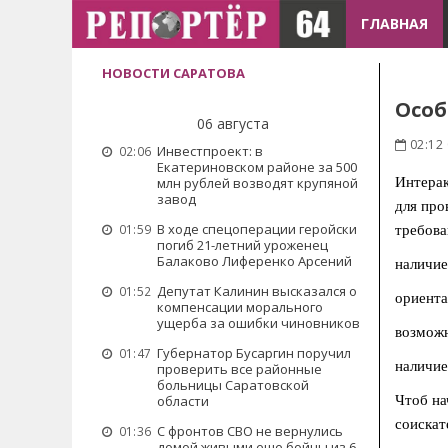
ГЛАВНАЯ
НОВОСТИ САРАТОВА
Особ
06 августа
02:12
Инвестпроект: в
02:06
Екатериновском районе за 500
млн рублей возводят крупяной
Интерак
завод
для про
В ходе спецоперации геройски
01:59
требова
погиб 21-летний уроженец
Балаково Лиференко Арсений
наличие
Депутат Калинин высказался о
01:52
ориента
компенсации морального
ущерба за ошибки чиновников
возможн
Губернатор Бусаргин поручил
01:47
наличие
проверить все районные
больницы Саратовской
области
Чтоб на
соискат
С фронтов СВО не вернулись
01:36
домой живыми еще бойцы из 6