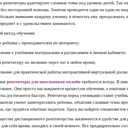
 репетиторы адаптируют сложные темы под уровень детей. Так он
 без посторонней помощи. Занятия проводятся один на один по ин
 больше внимание каждому ученику и помогать ему преодолевать л
предмет и с удовольствием занимаются.
й метод обучения:
 ребенка с преподавателем по интернету;
ление с учебными материалами и расписанием в личном кабинете;
 репетитору по желанию через чат в любое время;
ование для практической работы интерактивной виртуальной доски
ные
репетиторы для школьников онлайн
требуются всегда. В шко
ельное. Они просто наслаждаются процессом обучения, а опытные
аты достигаются быстро. Репетитор перед учениками ставит учебны
ватели умеют заинтересовать ребенка, объясняя сложные темы про
а, где трудятся опытные педагоги. Здесь вы найдете специалисто
ества дистанционного репетиторства заключается в удобстве для 
 для себя время, находясь в своей комнате. Все предварительно со