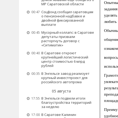
Опытные
МР Саратовской области
задания
Соцфонд сообщил саратовцам
00:47
уделять
о пенсионной надбавке и
двойной фиксированной
любить 
выплате
Обычны
Мусорный коллапс: в Саратове
00:45
депутаты призвали
общение
расторгнуть договор с
«Ситиматик»
ознаком
В Саратове откроют
00:40
крупнейший логистический
вопросы
центр стоимостью 6 млрд
рублей
использ
В Энгельсе завод реализует
00:35
Грамот
крупный инвестпроект для
российского автопрома
увлекат
результ
05 августа
препода
В Энгельсе подвели итоги
17:55
площадк
благоустройства территорий
за неделю
Преимущ
В Саратове Калинин
17:00
удобное