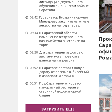
ликвидацию двухсменного
обучения в Ленинском районе
Саратова
Губернатор Бусаргин поручил
08:42
Минздраву закупить льготные
лекарства на год вперед
В Саратовской области
08:34
помещение Федерального
Прок
казначейства выставили на
Сара
торги
офиц
Для саратовцев из домов с
08:20
лифтами могут повысить
Рома
взносы на капремонт
В Саратове построят новую
00:52
дорогу от поселка Юбилейный
в аэропорт «Гагарин»
Под Саратовом откроется
00:51
панорамный ресторан в
старинной водонапорной
башне
ЗАГРУЗИТЬ ЕЩЕ