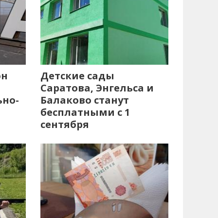
он
Детские сады
Саратова, Энгельса и
ьно-
Балаково станут
бесплатными с 1
сентября