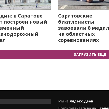
дин: в Саратове
Саратовские
т построен новый
биатлонисты
ременный
завоевали 8 меда
езнодорожный
на областных
ал
соревнованиях
ЗАГРУЗИТЬ ЕЩЕ
Мы на
Яндекс.Дзен
Подписывайтесь на наш
теле