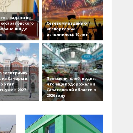
ены задачи по
ю саратовского
Сетевому изданию
охранения до
«Репортер64»
а
исполнилось 10 лет
 электричку-
с из Самары в
Пельмени, хлеб, водка:
 хотят
что еще подорожало в
ть уже в 2027
Саратовской области в
2026 году