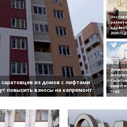
Поставл
развити
здраво
2030 год
Дневную
экспрес
Саратов
 саратовцев из домов с лифтами
запусти
ут повысить взносы на капремонт
году