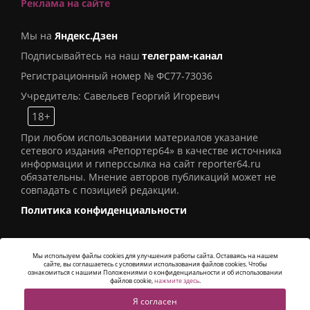
Реклама на сайте
Мы на
Яндекс.Дзен
Подписывайтесь на наш
телеграм-канал
Регистрационный номер № ФС77-73036
Учредитель: Савельев Георгий Игоревич
18+
При любом использовании материалов указание
сетевого издания «Репортер64» в качестве источника
информации и гиперссылка на сайт reporter64.ru
обязательны. Мнение авторов публикаций может не
совпадать с позицией редакции.
Политика конфиденциальности
Мы используем файлы cookies для улучшения работы сайта. Оставаясь на нашем
сайте, вы соглашаетесь с условиями использования файлов cookies. Чтобы
© 2016
СИ «Репортер64»
. Все права защищены -
ознакомиться с нашими Положениями о конфиденциальности и об использовании
Разработка
Alatis Studio
файлов cookie,
нажмите здесь
.
Я согласен