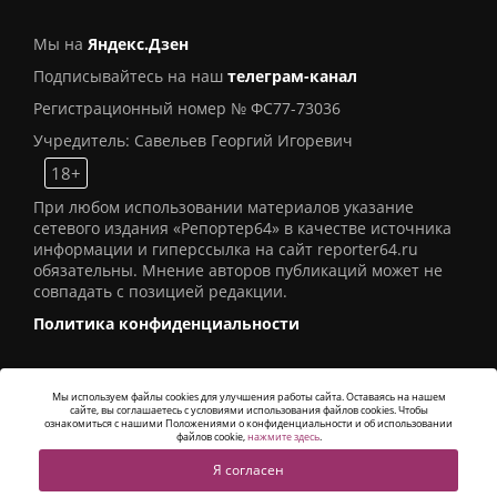
Мы на
Яндекс.Дзен
Подписывайтесь на наш
телеграм-канал
Регистрационный номер № ФС77-73036
Учредитель: Савельев Георгий Игоревич
18+
При любом использовании материалов указание
сетевого издания «Репортер64» в качестве источника
информации и гиперссылка на сайт reporter64.ru
обязательны. Мнение авторов публикаций может не
совпадать с позицией редакции.
Политика конфиденциальности
Мы используем файлы cookies для улучшения работы сайта. Оставаясь на нашем
сайте, вы соглашаетесь с условиями использования файлов cookies. Чтобы
© 2016
СИ «Репортер64»
. Все права защищены -
ознакомиться с нашими Положениями о конфиденциальности и об использовании
Разработка
Alatis Studio
файлов cookie,
нажмите здесь
.
Я согласен