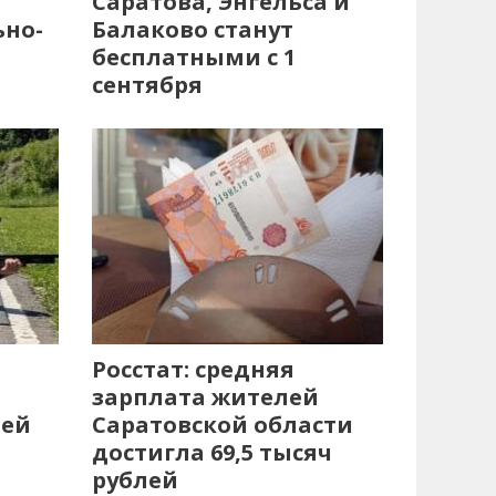
Саратова, Энгельса и
ьно-
Балаково станут
бесплатными с 1
сентября
Росстат: средняя
зарплата жителей
лей
Саратовской области
достигла 69,5 тысяч
рублей