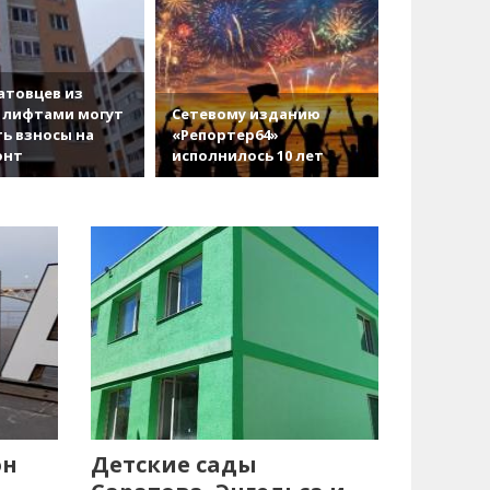
атовцев из
 лифтами могут
Сетевому изданию
ь взносы на
«Репортер64»
онт
исполнилось 10 лет
он
Детские сады