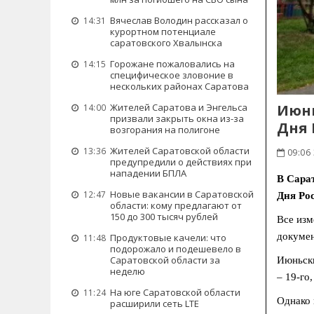
Вячеслав Володин рассказал о
14:31
курортном потенциале
саратовского Хвалынска
Горожане пожаловались на
14:15
специфическое зловоние в
нескольких районах Саратова
Июнь
Жителей Саратова и Энгельса
14:00
призвали закрыть окна из-за
Дня 
возгорания на полигоне
Жителей Саратовской области
13:36
09:06 
предупредили о действиях при
нападении БПЛА
В Сара
Новые вакансии в Саратовской
12:47
Дня Рос
области: кому предлагают от
150 до 300 тысяч рублей
Все изм
докуме
Продуктовые качели: что
11:48
подорожало и подешевело в
Саратовской области за
Июньски
неделю
– 19-го,
На юге Саратовской области
11:24
Однако 
расширили сеть LTE