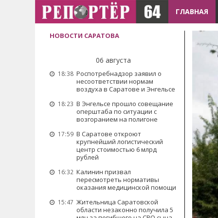
ГЛАВНАЯ
НОВОСТИ САРАТОВА
06 августа
Роспотребнадзор заявил о
18:38
несоответствии нормам
воздуха в Саратове и Энгельсе
В Энгельсе прошло совещание
18:23
оперштаба по ситуации с
возгоранием на полигоне
В Саратове откроют
17:59
крупнейший логистический
центр стоимостью 6 млрд
рублей
Калинин призвал
16:32
пересмотреть нормативы
оказания медицинской помощи
Жительница Саратовской
15:47
области незаконно получила 5
млн за погибшего на СВО сына