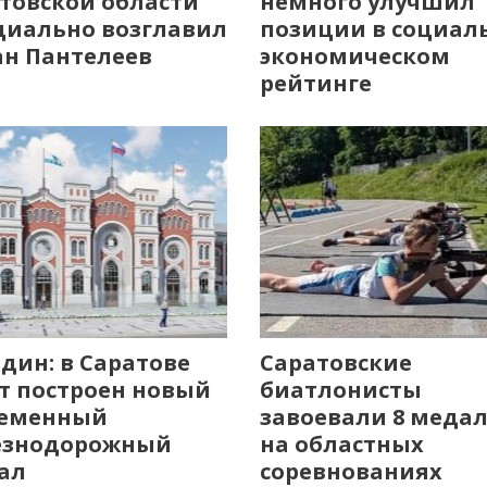
товской области
немного улучшил
иально возглавил
позиции в социал
н Пантелеев
экономическом
рейтинге
дин: в Саратове
Саратовские
т построен новый
биатлонисты
ременный
завоевали 8 меда
езнодорожный
на областных
ал
соревнованиях