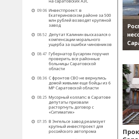
на саратовских АЗС
Инвестпроект: в
09:06
Екатериновском районе за 500
млн рублей возводят крупяной
Рос
завод
нес
Депутат Калинин высказался о
08:52
компенсации морального
Сар
ущерба за ошибки чиновников
Губернатор Бусаргин поручил
08:47
проверить все районные
больницы Саратовской
области
С фронтов СВО не вернулись
08:36
домой живыми еще бойцы из 6
МР Саратовской области
Мусорный коллапс: в Саратове
08:25
депутаты призвали
расторгнуть договор с
«Ситиматик»
В Энгельсе завод реализует
07:35
крупный инвестпроект для
Прок
российского автопрома