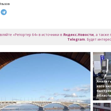
Ольхов
вляйте «Репортер 64» в источники в
Яндекс.Новости
, а также
Telegram
. Будет интерес
Аналити
кого за
быстрее
област