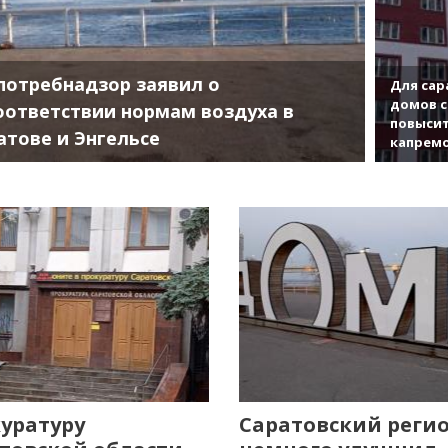
потребнадзор заявил о
Для сар
домов с
оответствии нормам воздуха в
повысит
атове и Энгельсе
капрем
уратуру
Саратовский реги