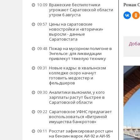
Вражеские беспилотники
Роман 
10:09
угрожают Саратовской области
утром 6 августа
Цены на саратовские
09:57
новостройки и «вторички»
выросли - данные
Саратовстата
Доба
Пожар на мусорном полигоне в
09:48
Энгельсе: для ликвидации
привлекут тяжелую технику
Новые кадры: в хвалынском
09:31
колледже скоро начнут
готовить медсестер и
фельдшеров
Аналитики выяснили, у кого
09:30
зарплаты растут быстрее в
Саратовской области
Саратовское УФНС предлагает
09:22
воспользоваться «Витриной
имущества банкротов»
Росстат зафиксировал рост цен
09:11
на бензин марок АИ-92 и АИ-95