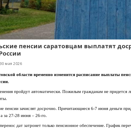
ские пенсии саратовцам выплатят доср
России
30 мая 2026
товской области временно изменится расписание выплаты пенс
сии.
енения пройдут автоматически. Пожилым гражданам не придется л
нты.
е пенсии зачислят досрочно. Причитающиеся 6-7 июня деньги придут
 а за 27-28 июня – 26-го.
перенос дат затронет только пенсионное обеспечение. График пере