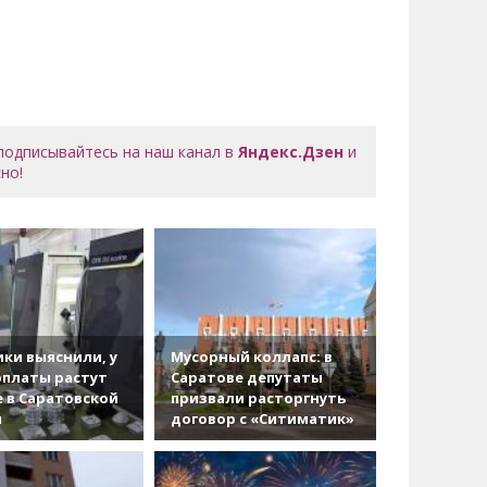
 подписывайтесь на наш канал в
Яндекс.Дзен
и
но!
ки выяснили, у
Мусорный коллапс: в
рплаты растут
Саратове депутаты
 в Саратовской
призвали расторгнуть
и
договор с «Ситиматик»