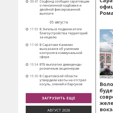
Сара
Соцфонд сообщил саратовцам
00:47
о пенсионной надбавке и
офиц
двойной фиксированной
Рома
выплате
05 августа
В Энгельсе подвели итоги
17:55
благоустройства территорий
за неделю
В Саратове Калинин
17:00
высказался об усилении
контроля в коммунальной
сфере
ВТБ выплатил дивиденды
15:54
розничным акционерам
В Саратовской области
15:30
утвердили квоты на отстрел
Воло
косуль, оленей и барсуков
буде
сов
ЗАГРУЗИТЬ ЕЩЕ
жел
вокз
АВГУСТ 2026