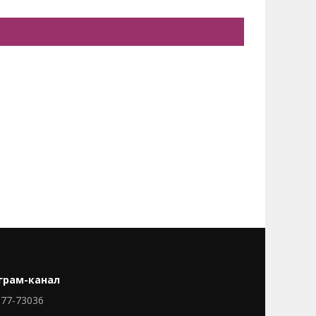
грам-канал
77-73036