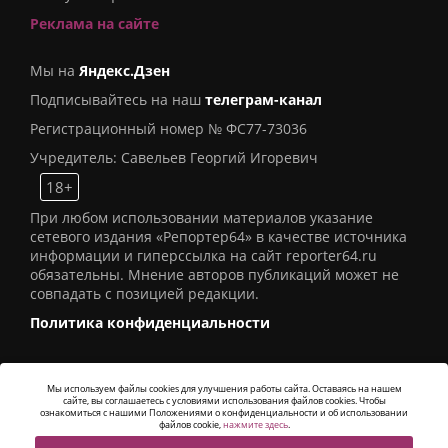
Реклама на сайте
Мы на
Яндекс.Дзен
Подписывайтесь на наш
телеграм-канал
Регистрационный номер № ФС77-73036
Учредитель: Савельев Георгий Игоревич
18+
При любом использовании материалов указание
сетевого издания «Репортер64» в качестве источника
информации и гиперссылка на сайт reporter64.ru
обязательны. Мнение авторов публикаций может не
совпадать с позицией редакции.
Политика конфиденциальности
Мы используем файлы cookies для улучшения работы сайта. Оставаясь на нашем
сайте, вы соглашаетесь с условиями использования файлов cookies. Чтобы
© 2016
СИ «Репортер64»
. Все права защищены -
ознакомиться с нашими Положениями о конфиденциальности и об использовании
Разработка
Alatis Studio
файлов cookie,
нажмите здесь
.