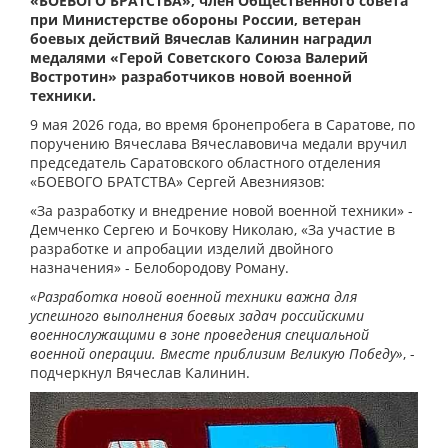
«БОЕВОГО БРАТСТВА», член Общественного совета
при Министерстве обороны России, ветеран
боевых действий Вячеслав Калинин наградил
медалями «Герой Советского Союза Валерий
Востротин» разработчиков новой военной
техники.
9 мая 2026 года, во время бронепробега в Саратове, по
поручению Вячеслава Вячеславовича медали вручил
председатель Саратовского областного отделения
«БОЕВОГО БРАТСТВА» Сергей Авезниязов:
«За разработку и внедрение новой военной техники» -
Демченко Сергею и Бочкову Николаю, «За участие в
разработке и апробации изделий двойного
назначения» - Белобородову Роману.
«Разработка новой военной техники важна для
успешного выполнения боевых задач российскими
военнослужащими в зоне проведения специальной
военной операции. Вместе приблизим Великую Победу»
, -
подчеркнул Вячеслав Калинин.