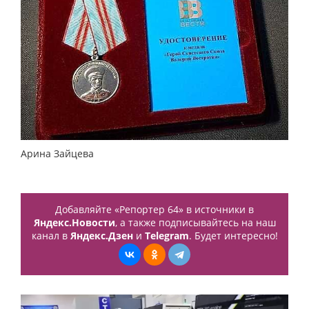
Арина Зайцева
Добавляйте «Репортер 64» в источники в
Яндекс.Новости
, а также подписывайтесь на наш
канал в
Яндекс.Дзен
и
Telegram
. Будет интересно!