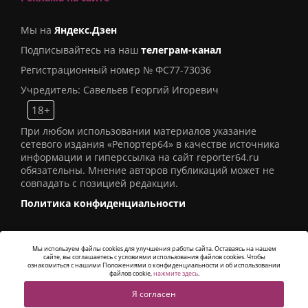
Мы на
Яндекс.Дзен
Подписывайтесь на наш
телеграм-канал
Регистрационный номер № ФС77-73036
Учредитель: Савельев Георгий Игоревич
18+
При любом использовании материалов указание
сетевого издания «Репортер64» в качестве источника
информации и гиперссылка на сайт reporter64.ru
обязательны. Мнение авторов публикаций может не
совпадать с позицией редакции.
Политика конфиденциальности
Мы используем файлы cookies для улучшения работы сайта. Оставаясь на нашем
сайте, вы соглашаетесь с условиями использования файлов cookies. Чтобы
© 2016
СИ «Репортер64»
. Все права защищены -
ознакомиться с нашими Положениями о конфиденциальности и об использовании
Разработка
Alatis Studio
файлов cookie,
нажмите здесь
.
Я согласен