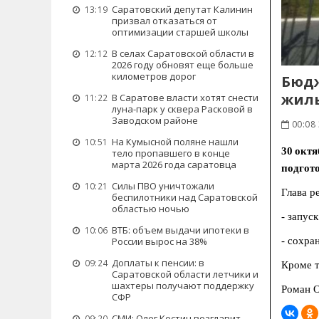
Саратовский депутат Калинин
13:19
призвал отказаться от
оптимизации старшей школы
В селах Саратовской области в
12:12
2026 году обновят еще больше
километров дорог
Бюдж
жил
В Саратове власти хотят снести
11:22
луна-парк у сквера Расковой в
Заводском районе
00:08 
На Кумысной поляне нашли
10:51
30 окт
тело пропавшего в конце
марта 2026 года саратовца
подгото
Силы ПВО уничтожали
10:21
Глава р
беспилотники над Саратовской
областью ночью
- запус
ВТБ: объем выдачи ипотеки в
10:06
- сохра
России вырос на 38%
Доплаты к пенсии: в
09:24
Кроме т
Саратовской области летчики и
шахтеры получают поддержку
Роман 
СФР
СМИ: Олег Костин возглавит
09:20