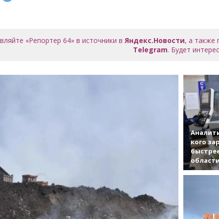
вляйте «Репортер 64» в источники в
Яндекс.Новости
, а также
Telegram
. Будет интерес
Аналити
кого за
быстрее
област