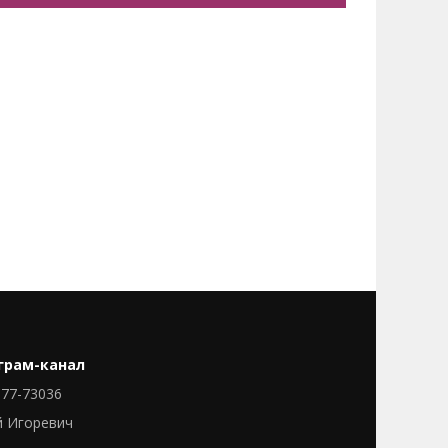
грам-канал
77-73036
й Игоревич