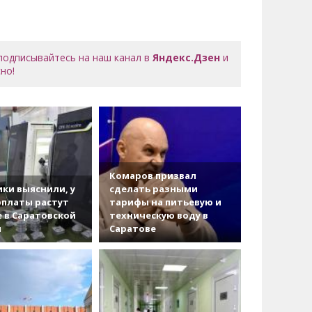
 подписывайтесь на наш канал в
Яндекс.Дзен
и
но!
Комаров призвал
ки выяснили, у
сделать разными
рплаты растут
тарифы на питьевую и
 в Саратовской
техническую воду в
и
Саратове