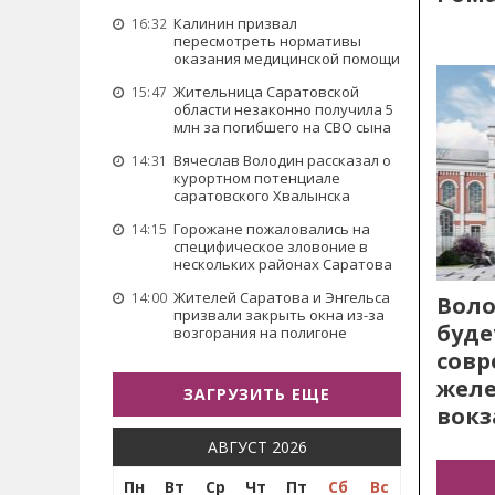
Калинин призвал
16:32
пересмотреть нормативы
оказания медицинской помощи
Жительница Саратовской
15:47
области незаконно получила 5
млн за погибшего на СВО сына
Вячеслав Володин рассказал о
14:31
курортном потенциале
саратовского Хвалынска
Горожане пожаловались на
14:15
специфическое зловоние в
нескольких районах Саратова
Жителей Саратова и Энгельса
14:00
Воло
призвали закрыть окна из-за
буде
возгорания на полигоне
сов
жел
ЗАГРУЗИТЬ ЕЩЕ
вокз
АВГУСТ 2026
Пн
Вт
Ср
Чт
Пт
Сб
Вс