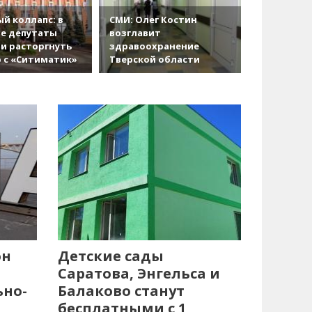
й коллапс: в
СМИ: Олег Костин
е депутаты
возглавит
и расторгнуть
здравоохранение
 с «Ситиматик»
Тверской области
он
Детские сады
Саратова, Энгельса и
ьно-
Балаково станут
бесплатными с 1