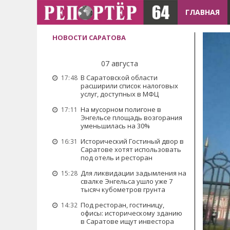
ГЛАВНАЯ
НОВОСТИ САРАТОВА
07 августа
В Саратовской области
17:48
расширили список налоговых
услуг, доступных в МФЦ
На мусорном полигоне в
17:11
Энгельсе площадь возгорания
уменьшилась на 30%
Исторический Гостиный двор в
16:31
Саратове хотят использовать
под отель и ресторан
Для ликвидации задымления на
15:28
свалке Энгельса ушло уже 7
тысяч кубометров грунта
Под ресторан, гостиницу,
14:32
офисы: историческому зданию
в Саратове ищут инвестора