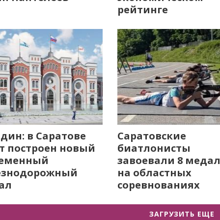
рейтинге
дин: в Саратове
Саратовские
т построен новый
биатлонисты
ременный
завоевали 8 меда
езнодорожный
на областных
ал
соревнованиях
ЗАГРУЗИТЬ ЕЩЕ