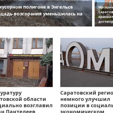
мусорном полигоне в Энгельсе
Мусорны
Саратов
щадь возгорания уменьшилась на
призвал
договор
уратуру
Саратовский реги
товской области
немного улучшил
иально возглавил
позиции в социал
н Пантелеев
экономическом