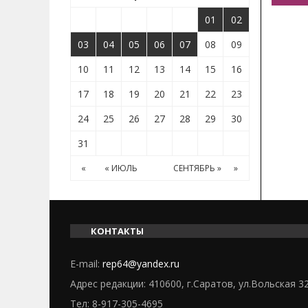
01
02
03
04
05
06
07
08
09
10
11
12
13
14
15
16
17
18
19
20
21
22
23
24
25
26
27
28
29
30
31
«
« ИЮЛЬ
СЕНТЯБРЬ »
»
КОНТАКТЫ
E-mail:
rep64@yandex.ru
Адрес редакции: 410600, г.Саратов, ул.Вольская 3
Тел:
8-917-305-4695