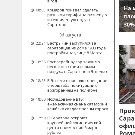
в год
На 
Комаров призвал сделать
08:05
разными тарифы на питьевую
пло
и техническую воду в
30%
Саратове
06 августа
Бастрыкин заступился за
22:24
саратовцев из дома 1933 года
постройки на улице 8 Марта
Роспотребнадзор заявил о
18:38
несоответствии нормам
воздуха в Саратове и Энгельсе
В Энгельсе прошло совещание
18:23
оперштаба по ситуации с
возгоранием на полигоне
Исследование ВТБ:
18:00
ежемесячная смена категорий
кешбэка создает волны спроса
Прок
Сара
В Саратове откроют
17:59
крупнейший логистический
офиц
центр стоимостью 6 млрд
Рома
рублей