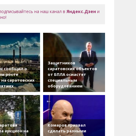
 подписывайтесь на наш канал в
Яндекс.Дзен
и
но!
Защитников
м сообщил о
саратовских объектов
ом росте
от БПЛА оснастят
 на саратовских
специальным
иятиях
оборудованием
аратова
Комаров призвал
а аукцион на
сделать разными