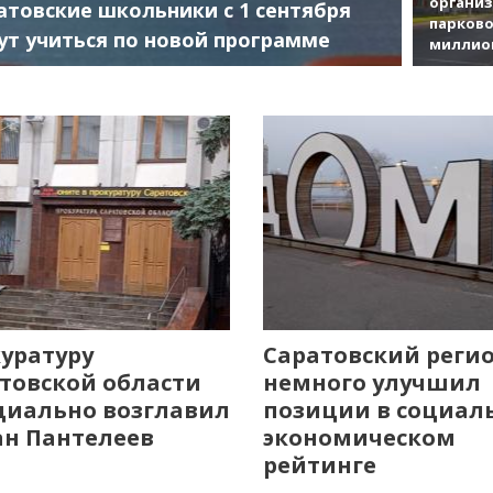
органи
атовские школьники с 1 сентября
парково
ут учиться по новой программе
миллио
уратуру
Саратовский реги
товской области
немного улучшил
иально возглавил
позиции в социал
н Пантелеев
экономическом
рейтинге