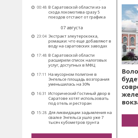
В Саратовской области из-за
00:48
схода локомотива сразу 5
поездов отстают от графика
07 августа
Экстракт элеутерококка,
23:04
ромашки: что еще добавляют в
воду на саратовских заводах
В Саратовской области
17:48
расширили список налоговых
услуг, доступных в МФЦ
Воло
На мусорном полигоне в
17:11
буде
Энгельсе площадь возгорания
уменьшилась на 30%
сов
жел
Исторический Гостиный двор в
16:31
Саратове хотят использовать
вокз
под отель и ресторан
Для ликвидации задымления на
15:28
свалке Энгельса ушло уже 7
тысяч кубометров грунта