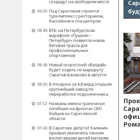
создадут на свободном месте
Сар
буд
Под Саратовом строится
09:00
туркомплекс с рестораном,
бассейном и спа-центром
ВТБ: на Петербургском
08:49
марафоне «Пушкин –
Петербург» появится новая
беговая трасса для
профессиональных
спортсменов
Новый скоростной «Валдай»
08:48
будет ходить по маршруту
Саратов-Балаково в августе
В Аткарске за 6,8 млрд открыли
08:30
крупнейший завод по
переработке подсолнечника
Прок
Названы имена трагически
07:52
Сара
погибших на фронтах СВО
бойцов из Саратовской
офиц
области
Рома
В Саратове депутат Калинин
07:40
призвал увеличить пенсии
воспитавшим детей матерям