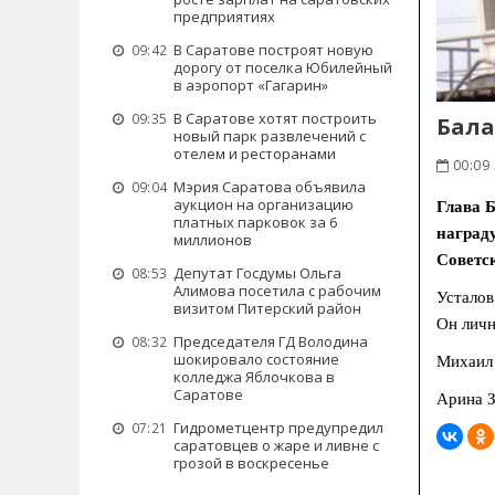
предприятиях
В Саратове построят новую
09:42
дорогу от поселка Юбилейный
в аэропорт «Гагарин»
В Саратове хотят построить
09:35
Бала
новый парк развлечений с
отелем и ресторанами
00:09 
Мэрия Саратова объявила
09:04
аукцион на организацию
Глава 
платных парковок за 6
наград
миллионов
Советс
Депутат Госдумы Ольга
08:53
Алимова посетила с рабочим
Усталов
визитом Питерский район
Он личн
Председателя ГД Володина
08:32
шокировало состояние
Михаил 
колледжа Яблочкова в
Саратове
Арина З
Гидрометцентр предупредил
07:21
саратовцев о жаре и ливне с
грозой в воскресенье