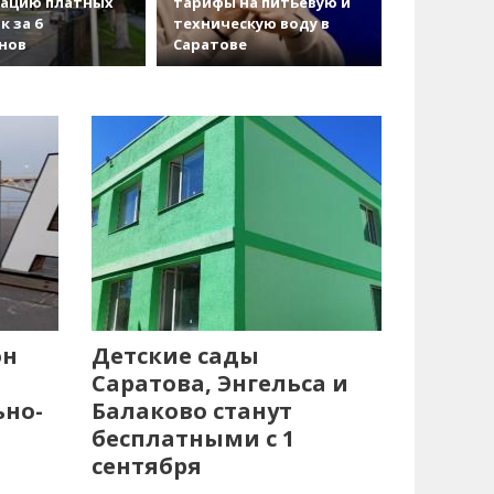
зацию платных
тарифы на питьевую и
к за 6
техническую воду в
нов
Саратове
он
Детские сады
Саратова, Энгельса и
ьно-
Балаково станут
бесплатными с 1
сентября