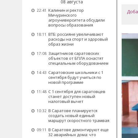
08 августа
Калинин и ректор
22:41
Доба
Мичуринского
агроуниверситета обсудили
вопросы образования
ВТБ: россияне увеличивают
18:11
расходы на спорт и здоровый
образ жизни
Защитников саратовских
17:08
объектов от БПЛА оснастят
специальным оборудованием
Саратовские школьники с 1
14:43
сентября будут учиться по
новой программе
С 1 сентября для саратовцев
11:48
станет доступен новый
налоговый вычет
В Саратове планируется
10:32
создать новый единый
маршрут скоростного трамвая
В Саратове демонтируют еще
09:11
32 аварийных дома: что