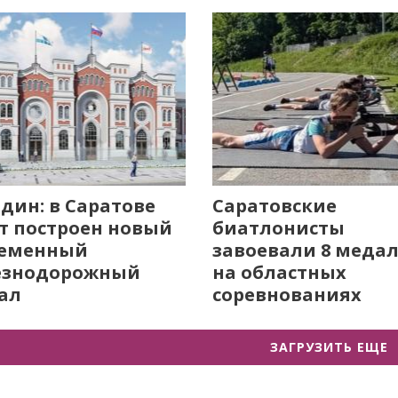
дин: в Саратове
Саратовские
т построен новый
биатлонисты
ременный
завоевали 8 меда
езнодорожный
на областных
ал
соревнованиях
ЗАГРУЗИТЬ ЕЩЕ