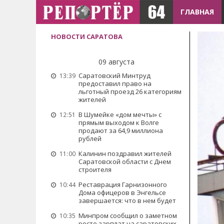
ГЛАВНАЯ
НОВОСТИ САРАТОВА
09 августа
Саратовский Минтруд
13:39
предоставил право на
льготный проезд 26 категориям
жителей
В Шумейке «дом мечты» с
12:51
прямым выходом к Волге
продают за 64,9 миллиона
рублей
Калинин поздравил жителей
11:00
Саратовской области с Днем
строителя
Реставрация Гарнизонного
10:44
Дома офицеров в Энгельсе
завершается: что в нем будет
Минпром сообщил о заметном
10:35
росте зарплат на саратовских