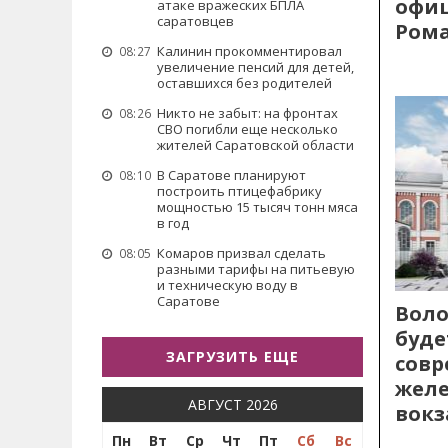
офиц
атаке вражеских БПЛА
саратовцев
Рома
Калинин прокомментировал
08:27
увеличение пенсий для детей,
оставшихся без родителей
Никто не забыт: на фронтах
08:26
СВО погибли еще несколько
жителей Саратовской области
В Саратове планируют
08:10
построить птицефабрику
мощностью 15 тысяч тонн мяса
в год
Комаров призвал сделать
08:05
разными тарифы на питьевую
и техническую воду в
Саратове
Воло
буде
ЗАГРУЗИТЬ ЕЩЕ
сов
жел
АВГУСТ 2026
вокз
Пн
Вт
Ср
Чт
Пт
Сб
Вс