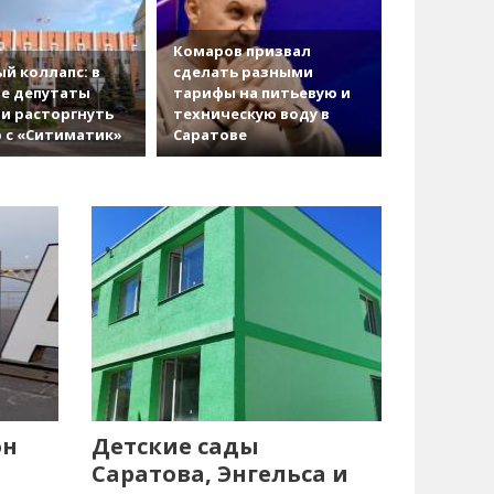
Комаров призвал
й коллапс: в
сделать разными
е депутаты
тарифы на питьевую и
и расторгнуть
техническую воду в
 с «Ситиматик»
Саратове
он
Детские сады
Саратова, Энгельса и