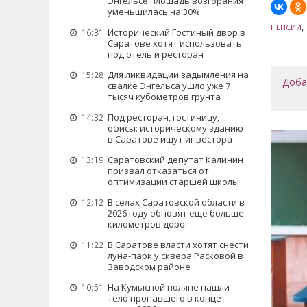
Энгельсе площадь возгорания
уменьшилась на 30%
,
ПЕНСИИ
Исторический Гостиный двор в
16:31
Саратове хотят использовать
под отель и ресторан
Для ликвидации задымления на
15:28
Доба
свалке Энгельса ушло уже 7
тысяч кубометров грунта
Под ресторан, гостиницу,
14:32
офисы: историческому зданию
в Саратове ищут инвестора
Саратовский депутат Калинин
13:19
призвал отказаться от
оптимизации старшей школы
В селах Саратовской области в
12:12
2026 году обновят еще больше
километров дорог
В Саратове власти хотят снести
11:22
луна-парк у сквера Расковой в
Заводском районе
На Кумысной поляне нашли
10:51
тело пропавшего в конце