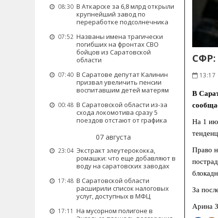
В Аткарске за 6,8 млрд открыли
08:30
крупнейший завод по
переработке подсолнечника
Названы имена трагически
07:52
погибших на фронтах СВО
бойцов из Саратовской
СФР:
области
В Саратове депутат Калинин
07:40
13:17 
призвал увеличить пенсии
воспитавшим детей матерям
В Сарат
В Саратовской области из-за
00:48
сообща
схода локомотива сразу 5
поездов отстают от графика
На 1 ию
тенденц
07 августа
Экстракт элеутерококка,
Право н
23:04
ромашки: что еще добавляют в
пострад
воду на саратовских заводах
блокадн
В Саратовской области
17:48
расширили список налоговых
За посл
услуг, доступных в МФЦ
Арина З
На мусорном полигоне в
17:11