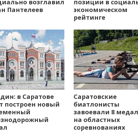
иально возглавил
позиции в социал
н Пантелеев
экономическом
рейтинге
дин: в Саратове
Саратовские
т построен новый
биатлонисты
ременный
завоевали 8 меда
езнодорожный
на областных
ал
соревнованиях