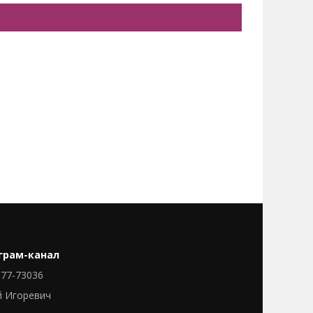
грам-канал
77-73036
й Игоревич