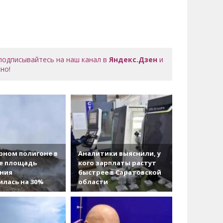
 подписывайтесь на наш канал в
Яндекс.Дзен
и
но!
рном полигоне в
Аналитики выяснили, у
е площадь
кого зарплаты растут
ания
быстрее в Саратовской
лась на 30%
области