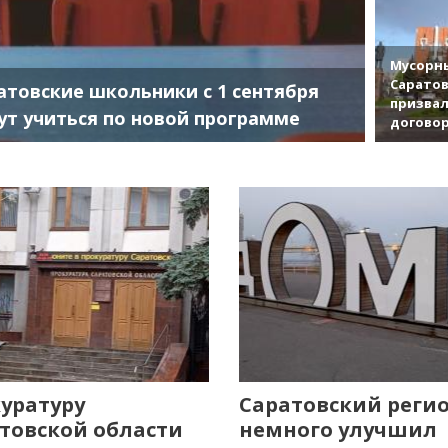
Мусорны
Саратов
атовские школьники с 1 сентября
призвал
ут учиться по новой программе
договор
уратуру
Саратовский реги
товской области
немного улучшил