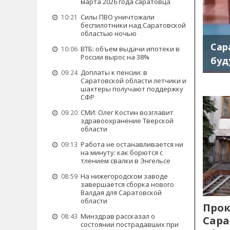
марта 2026 года саратовца
Силы ПВО уничтожали
10:21
беспилотники над Саратовской
областью ночью
Сар
ВТБ: объем выдачи ипотеки в
10:06
России вырос на 38%
буд
Доплаты к пенсии: в
09:24
Саратовской области летчики и
шахтеры получают поддержку
СФР
СМИ: Олег Костин возглавит
09:20
здравоохранение Тверской
области
Работа не останавливается ни
09:13
на минуту: как борются с
тлением свалки в Энгельсе
На нижегородском заводе
08:59
завершается сборка нового
Валдая для Саратовской
области
Прок
Минздрав рассказал о
08:43
Сара
состоянии пострадавших при