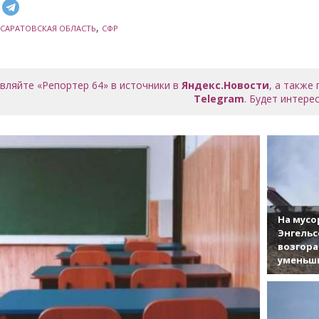
,
САРАТОВСКАЯ ОБЛАСТЬ
СФР
вляйте «Репортер 64» в источники в
Яндекс.Новости
, а также
Telegram
. Будет интерес
На мусо
Энгельс
возгор
уменьши