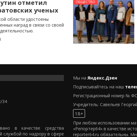
утин отметил
ОБЩЕСТВО
аратовских ученых
кой области удостоены
енных наград в связи со своей
деятельностью.
4
Мы на
Яндекс.Дзен
Подписывайтесь на наш
теле
Регистрационный номер № ФС
2/34
Учредитель: Савельев Георги
18+
При любом использовании мат
овано в качестве средства
«Репортер64» в качестве ист
й службой по надзору в сфере
reporter64.ru обязательны. М