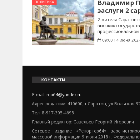
Владимир П
ПОЛИТИКА
заслуги 2 с
2 жителя Саратовс
высоких государств
профессиональной 
09:00 14 июня 202
КОНТАКТЫ
E-mail:
rep64@yandex.ru
Адрес редакции: 410600, г.Саратов, ул.Вольская 3
Тел:
8-917-305-4695
Главный редактор: Савельев Георгий Игоревич
Сетевое издание «Репортер64» зарегистрир
массовой информации 9 июня 2018 г. Федерально