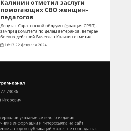
Калинин отметил заслуги
помогающих СВО женщин-
педагогов
Депутат Саратовской облдумы (фракция СРЗП),
зампред комитета по делам ветеранов, ветеран
боевых действий Вячеслав Калинин отметил
заслуги
16:17 22 февраля 2024
грам-канал
77-73036
й Игоревич
ериалов указание сетевого издания
очника информации и гиперссылка на сайт
нение авторов публикаций может не совпадать с