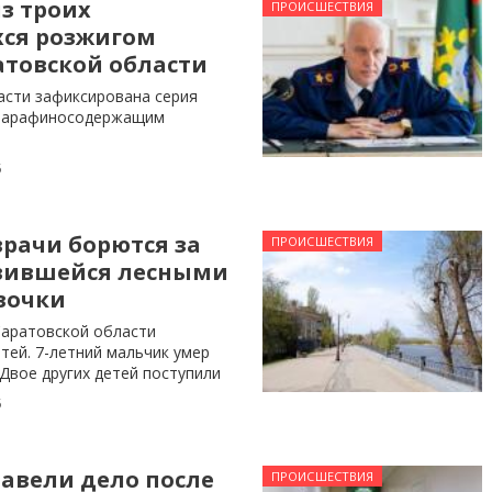
з троих
ПРОИСШЕСТВИЯ
ся розжигом
атовской области
асти зафиксирована серия
 парафиносодержащим
5
врачи борются за
ПРОИСШЕСТВИЯ
вившейся лесными
вочки
Саратовской области
тей. 7-летний мальчик умер
 Двое других детей поступили
5
завели дело после
ПРОИСШЕСТВИЯ