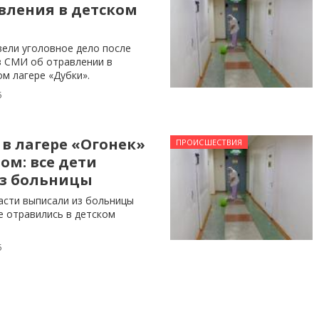
вления в детском
вели уголовное дело после
з СМИ об отравлении в
м лагере «Дубки».
5
в лагере «Огонек»
ПРОИСШЕСТВИЯ
ом: все дети
з больницы
асти выписали из больницы
е отравились в детском
5