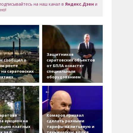
 подписывайтесь на наш канал в
Яндекс.Дзен
и
но!
Защитников
м сообщил о
саратовских объектов
ом росте
от БПЛА оснастят
 на саратовских
специальным
иятиях
оборудованием
аратова
Комаров призвал
а аукцион на
сделать разными
зацию платных
тарифы на питьевую и
к за 6
техническую воду в