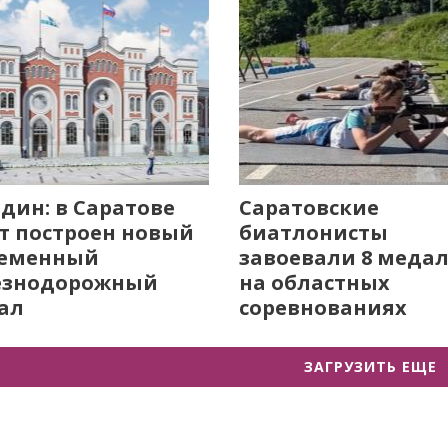
дин: в Саратове
Саратовские
т построен новый
биатлонисты
ременный
завоевали 8 меда
езнодорожный
на областных
ал
соревнованиях
ЗАГРУЗИТЬ ЕЩЕ