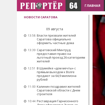
ГЛАВНАЯ
НОВОСТИ САРАТОВА
09 августа
Власти призвали жителей
13:58
Саратова официально
оформить частные дома
Саратовский Минтруд
13:39
предоставил право на
льготный проезд 26 категориям
жителей
В Шумейке «дом мечты» с
12:51
прямым выходом к Волге
продают за 64,9 миллиона
рублей
Калинин поздравил жителей
11:00
Саратовской области с Днем
строителя
Реставрация Гарнизонного
10:44
Дома офицеров в Энгельсе