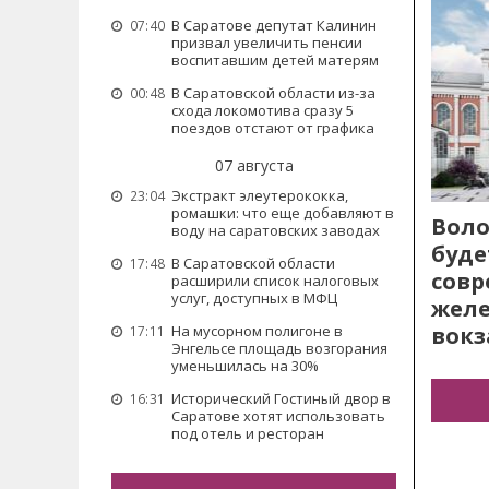
В Саратове депутат Калинин
07:40
призвал увеличить пенсии
воспитавшим детей матерям
В Саратовской области из-за
00:48
схода локомотива сразу 5
поездов отстают от графика
07 августа
Экстракт элеутерококка,
23:04
ромашки: что еще добавляют в
Воло
воду на саратовских заводах
буде
В Саратовской области
17:48
сов
расширили список налоговых
услуг, доступных в МФЦ
жел
вокз
На мусорном полигоне в
17:11
Энгельсе площадь возгорания
уменьшилась на 30%
Исторический Гостиный двор в
16:31
Саратове хотят использовать
под отель и ресторан