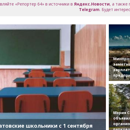
вляйте «Репортер 64» в источники в
Яндекс.Новости
, а также
Telegram
. Будет интерес
Минпро
заметн
зарплат
предпр
Мэрия С
объявил
органи
атовские школьники с 1 сентября
парково