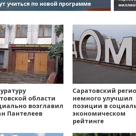
ут учиться по новой программе
миллио
уратуру
Саратовский реги
товской области
немного улучшил
иально возглавил
позиции в социал
н Пантелеев
экономическом
рейтинге