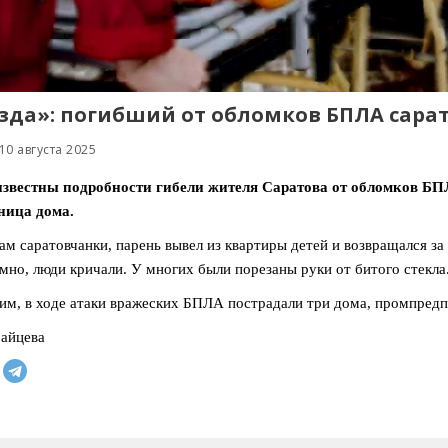
зда»: погибший от обломков БПЛА сара
10 августа 2025
известны подробности гибели жителя Саратова от обломков БПЛ
ница дома.
ам саратовчанки, парень вывел из квартиры детей и возвращался за
мно, люди кричали. У многих были порезаны руки от битого стекла
м, в ходе атаки вражеских БПЛА пострадали три дома, промпредпр
айцева