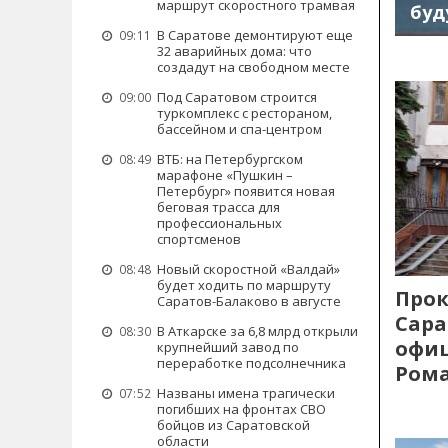
маршрут скоростного трамвая
буд
В Саратове демонтируют еще
09:11
32 аварийных дома: что
создадут на свободном месте
Под Саратовом строится
09:00
туркомплекс с рестораном,
бассейном и спа-центром
ВТБ: на Петербургском
08:49
марафоне «Пушкин –
Петербург» появится новая
беговая трасса для
профессиональных
спортсменов
Новый скоростной «Валдай»
08:48
будет ходить по маршруту
Прок
Саратов-Балаково в августе
Сара
В Аткарске за 6,8 млрд открыли
08:30
офиц
крупнейший завод по
переработке подсолнечника
Рома
Названы имена трагически
07:52
погибших на фронтах СВО
бойцов из Саратовской
области