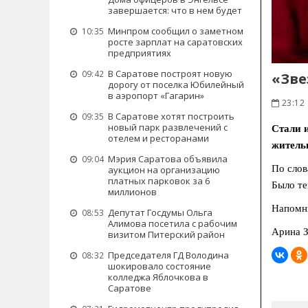
завершается: что в нем будет
Минпром сообщил о заметном
10:35
росте зарплат на саратовских
предприятиях
В Саратове построят новую
09:42
«Зве
дорогу от поселка Юбилейный
в аэропорт «Гагарин»
23:12 
В Саратове хотят построить
09:35
новый парк развлечений с
Стали 
отелем и ресторанами
житель
Мэрия Саратова объявила
09:04
По слов
аукцион на организацию
платных парковок за 6
Было те
миллионов
Напомни
Депутат Госдумы Ольга
08:53
Алимова посетила с рабочим
Арина З
визитом Питерский район
Председателя ГД Володина
08:32
шокировало состояние
колледжа Яблочкова в
Саратове