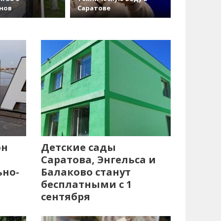
нов
Саратове
он
Детские сады
Саратова, Энгельса и
ьно-
Балаково станут
бесплатными с 1
сентября