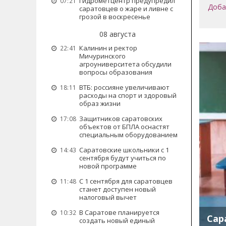
Гидрометцентр предупредил
07:21
Доба
саратовцев о жаре и ливне с
грозой в воскресенье
08 августа
Калинин и ректор
22:41
Мичуринского
агроуниверситета обсудили
вопросы образования
ВТБ: россияне увеличивают
18:11
расходы на спорт и здоровый
образ жизни
Защитников саратовских
17:08
объектов от БПЛА оснастят
специальным оборудованием
Саратовские школьники с 1
14:43
сентября будут учиться по
новой программе
С 1 сентября для саратовцев
11:48
станет доступен новый
налоговый вычет
В Саратове планируется
10:32
Сар
создать новый единый