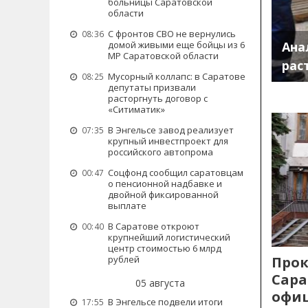
больницы Саратовской
области
С фронтов СВО не вернулись
08:36
Ана
домой живыми еще бойцы из 6
МР Саратовской области
рас
Мусорный коллапс: в Саратове
08:25
депутаты призвали
расторгнуть договор с
«Ситиматик»
В Энгельсе завод реализует
07:35
крупный инвестпроект для
российского автопрома
Соцфонд сообщил саратовцам
00:47
о пенсионной надбавке и
двойной фиксированной
выплате
В Саратове откроют
00:40
крупнейший логистический
центр стоимостью 6 млрд
Прок
рублей
Сара
05 августа
офиц
В Энгельсе подвели итоги
17:55