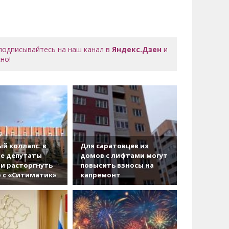
 подписывайтесь на наш канал в
Яндекс.Дзен
и
но!
й коллапс: в
Для саратовцев из
е депутаты
домов с лифтами могут
и расторгнуть
повысить взносы на
 с «Ситиматик»
капремонт