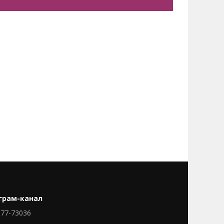
грам-канал
77-73036