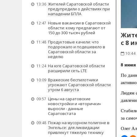
Жителей Саратовской области
13:36
предупредили о действиях при
нападении БПЛА
Новые вакансии в Саратовской
12:47
области: кому предлагают от
150 до 300 тысяч рублей
Жите
с 8 
Продуктовые качели: что
11:48
подорожало и подешевело в
Саратовской области за
10:44
неделю
8 июня 
На юге Саратовской области
11:24
расширили сеть LTE
По дан
Вражеские беспилотники
10:09
активно
угрожают Саратовской области
утром 6 августа
Людям с
Цены на саратовские
09:57
давлени
новостройки и «вторички»
выросли - данные
Стабили
Саратовстата
за само
Пожар на мусорном полигоне в
09:48
Энгельсе: для ликвидации
Олег Ал
привлекут тяжелую технику