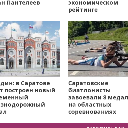
н Пантелеев
экономическом
рейтинге
дин: в Саратове
Саратовские
т построен новый
биатлонисты
ременный
завоевали 8 меда
езнодорожный
на областных
ал
соревнованиях