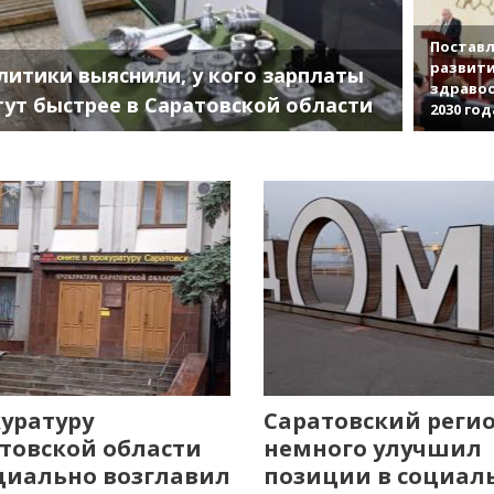
Поставл
развити
литики выяснили, у кого зарплаты
здраво
тут быстрее в Саратовской области
2030 год
уратуру
Саратовский реги
товской области
немного улучшил
иально возглавил
позиции в социал