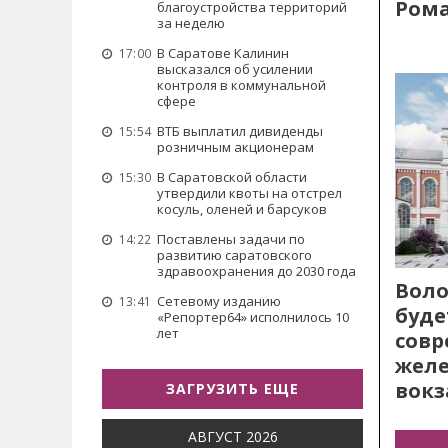
Рома
благоустройства территорий
за неделю
В Саратове Калинин
17:00
высказался об усилении
контроля в коммунальной
сфере
ВТБ выплатил дивиденды
15:54
розничным акционерам
В Саратовской области
15:30
утвердили квоты на отстрел
косуль, оленей и барсуков
Поставлены задачи по
14:22
развитию саратовского
здравоохранения до 2030 года
Воло
Сетевому изданию
13:41
буде
«Репортер64» исполнилось 10
лет
сов
жел
вокз
ЗАГРУЗИТЬ ЕЩЕ
АВГУСТ 2026