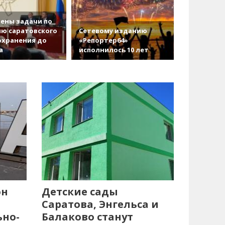
ены задачи по
ю саратовского
Сетевому изданию
охранения до
«Репортер64»
а
исполнилось 10 лет
он
Детские сады
Саратова, Энгельса и
ьно-
Балаково станут