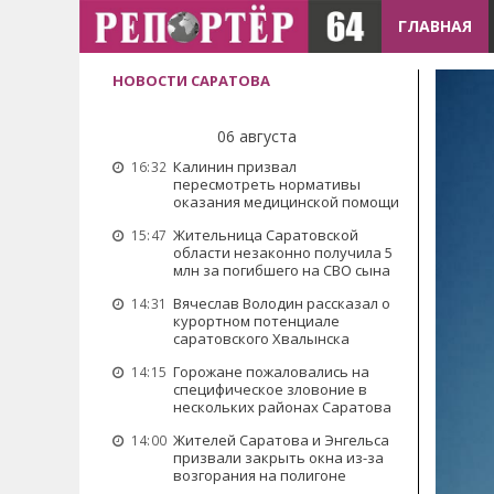
ГЛАВНАЯ
НОВОСТИ САРАТОВА
06 августа
Калинин призвал
16:32
пересмотреть нормативы
оказания медицинской помощи
Жительница Саратовской
15:47
области незаконно получила 5
млн за погибшего на СВО сына
Вячеслав Володин рассказал о
14:31
курортном потенциале
саратовского Хвалынска
Горожане пожаловались на
14:15
специфическое зловоние в
нескольких районах Саратова
Жителей Саратова и Энгельса
14:00
призвали закрыть окна из-за
возгорания на полигоне