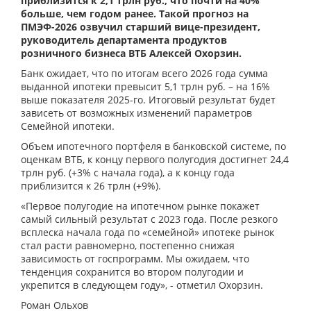
приблизится к 2,1 трлн руб., что почти на 40%
больше, чем годом ранее. Такой прогноз на
ПМЭФ-2026 озвучил старший вице-президент,
руководитель департамента продуктов
розничного бизнеса ВТБ Алексей Охорзин.
Банк ожидает, что по итогам всего 2026 года сумма
выданной ипотеки превысит 5,1 трлн руб. – на 16%
выше показателя 2025-го. Итоговый результат будет
зависеть от возможных изменений параметров
Семейной ипотеки.
Объем ипотечного портфеля в банковской системе, по
оценкам ВТБ, к концу первого полугодия достигнет 24,4
трлн руб. (+3% с начала года), а к концу года
приблизится к 26 трлн (+9%).
«Первое полугодие на ипотечном рынке покажет
самый сильный результат с 2023 года. После резкого
всплеска начала года по «семейной» ипотеке рынок
стал расти равномерно, постепенно снижая
зависимость от госпрограмм. Мы ожидаем, что
тенденция сохранится во втором полугодии и
укрепится в следующем году», - отметил Охорзин.
Роман Ольхов