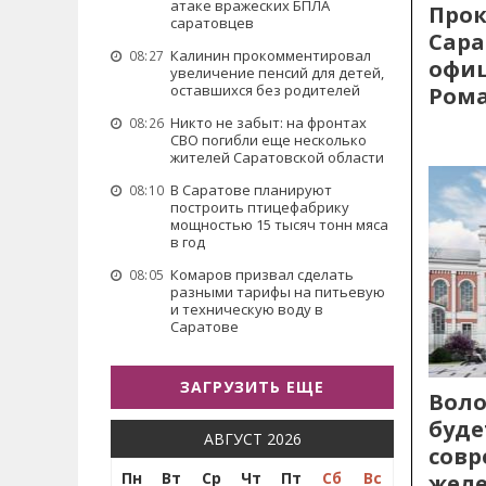
атаке вражеских БПЛА
Прок
саратовцев
Сара
Калинин прокомментировал
08:27
офиц
увеличение пенсий для детей,
оставшихся без родителей
Рома
Никто не забыт: на фронтах
08:26
СВО погибли еще несколько
жителей Саратовской области
В Саратове планируют
08:10
построить птицефабрику
мощностью 15 тысяч тонн мяса
в год
Комаров призвал сделать
08:05
разными тарифы на питьевую
и техническую воду в
Саратове
ЗАГРУЗИТЬ ЕЩЕ
Воло
буде
АВГУСТ 2026
сов
Пн
Вт
Ср
Чт
Пт
Сб
Вс
жел