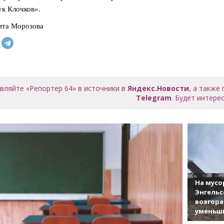
к Клочков».
ита Морозова
вляйте «Репортер 64» в источники в
Яндекс.Новости
, а также
Telegram
. Будет интерес
На мусо
Энгельс
возгор
уменьши