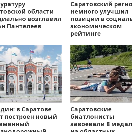
уратуру
Саратовский реги
товской области
немного улучшил
иально возглавил
позиции в социал
н Пантелеев
экономическом
рейтинге
дин: в Саратове
Саратовские
т построен новый
биатлонисты
ременный
завоевали 8 меда
езнодорожный
на областных