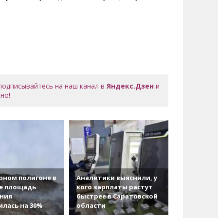
 подписывайтесь на наш канал в
Яндекс.Дзен
и
но!
рном полигоне в
Аналитики выяснили, у
е площадь
кого зарплаты растут
ания
быстрее в Саратовской
лась на 30%
области