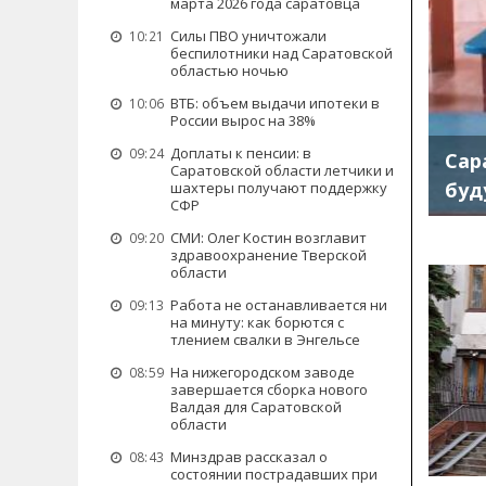
марта 2026 года саратовца
Силы ПВО уничтожали
10:21
беспилотники над Саратовской
областью ночью
ВТБ: объем выдачи ипотеки в
10:06
России вырос на 38%
Доплаты к пенсии: в
09:24
Сар
Саратовской области летчики и
буд
шахтеры получают поддержку
СФР
СМИ: Олег Костин возглавит
09:20
здравоохранение Тверской
области
Работа не останавливается ни
09:13
на минуту: как борются с
тлением свалки в Энгельсе
На нижегородском заводе
08:59
завершается сборка нового
Валдая для Саратовской
области
Минздрав рассказал о
08:43
состоянии пострадавших при