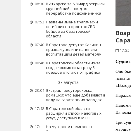
В Аткарске за 6,8 млрд открыли
08:30
крупнейший завод по
переработке подсолнечника
Названы имена трагически
07:52
погибших на фронтах СВО
бойцов из Саратовской
Возр
области
Сара
В Саратове депутат Калинин
07:40
призвал увеличить пенсии
17:55
воспитавшим детей матерям
Судно 
В Саратовской области из-за
00:48
схода локомотива сразу 5
Оно был
поездов отстают от графика
испытан
07 августа
«Володи
Экстракт элеутерококка,
23:04
ромашки: что еще добавляют в
Паралле
воду на саратовских заводах
Напомни
В Саратовской области
17:48
Вячесла
расширили список налоговых
услуг, доступных в МФЦ
Три суд
На мусорном полигоне в
17:11
маршрут