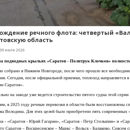
ождение речного флота: четвертый «Ва
товскую область
 09 июля 2026
на подводных крыльях «Саратов - Политрук Клочков» полность
о собрано в Нижнем Новгороде, после чего прошло все необходим
ия. Сегодня, после официальной приемки, теплоход направляется в
н Саратов».
льно на заводе уже ведется строительство пятого судна этой серии 
м, в 2025 году речные перевозки в области были восстановлены с
ва Володина. Для этих целей было приобретено пять современных 
на - «Саратов - Юрий Гагарин», «Саратов - Петр Столыпин» и «Сар
у Саратов – Воскресенское – Маркс – Вольск - Балаково. Совсем с