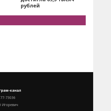
рублей
грам-канал
77-73036
й Игоревич