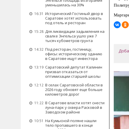
Энгельсе площадь возгорания
уменьшилась на 30%
Политру
Исторический Гостиный двор в
16:31
Маргар
Саратове хотят использовать
под отель и ресторан
Для ликвидации задымления на
15:28
свалке Энгельса ушло уже 7
тысяч кубометров грунта
Под ресторан, гостиницу,
14:32
Доба
офисы: историческому зданию
в Саратове ищут инвестора
Саратовский депутат Калинин
13:19
призвал отказаться от
оптимизации старшей школы
В селах Саратовской области в
12:12
2026 году обновят еще больше
километров дорог
В Саратове власти хотят снести
11:22
луна-парк у сквера Расковой в
Заводском районе
На Кумысной поляне нашли
10:51
тело пропавшего в конце