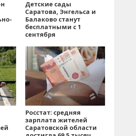
он
Детские сады
Саратова, Энгельса и
ьно-
Балаково станут
бесплатными с 1
сентября
Росстат: средняя
зарплата жителей
лей
Саратовской области
достигла 69,5 тысяч