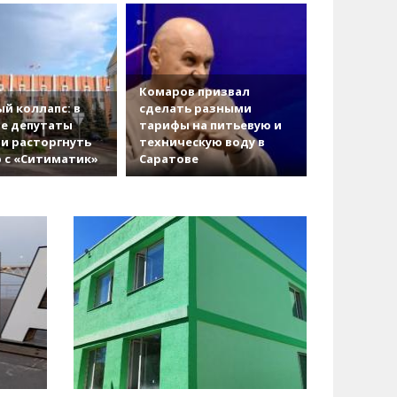
Комаров призвал
й коллапс: в
сделать разными
е депутаты
тарифы на питьевую и
и расторгнуть
техническую воду в
 с «Ситиматик»
Саратове