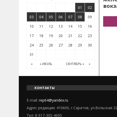
вокз
01
02
03
04
05
06
07
08
09
10
11
12
13
14
15
16
17
18
19
20
21
22
23
24
25
26
27
28
29
30
31
«
« ИЮЛЬ
СЕНТЯБРЬ »
»
КОНТАКТЫ
E-mail:
rep64@yandex.ru
Адрес редакции: 410600, г.Саратов, ул.Вольская 3
Тел:
8-917-305-4695