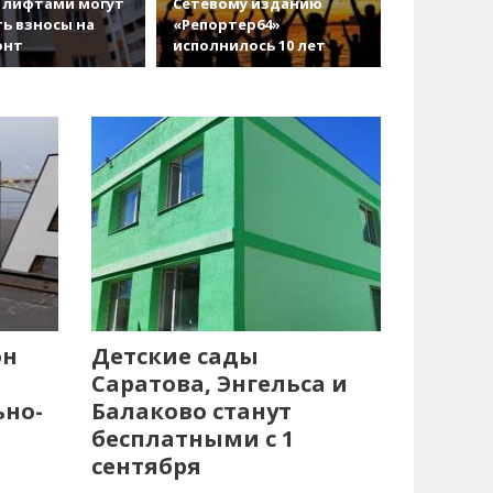
 лифтами могут
Сетевому изданию
ь взносы на
«Репортер64»
онт
исполнилось 10 лет
он
Детские сады
Саратова, Энгельса и
ьно-
Балаково станут
бесплатными с 1
сентября