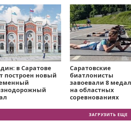
дин: в Саратове
Саратовские
т построен новый
биатлонисты
ременный
завоевали 8 меда
езнодорожный
на областных
ал
соревнованиях
ЗАГРУЗИТЬ ЕЩЕ