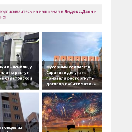
 подписывайтесь на наш канал в
Яндекс.Дзен
и
но!
ки выяснили, у
Мусорный коллапс: в
рплаты растут
Саратове депутаты
 в Саратовской
призвали расторгнуть
и
договор с «Ситиматик»
атовцев из