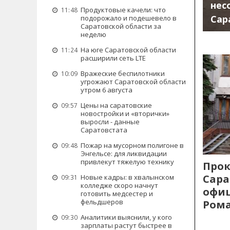
нес
Продуктовые качели: что
11:48
Сар
подорожало и подешевело в
Саратовской области за
неделю
На юге Саратовской области
11:24
расширили сеть LTE
Вражеские беспилотники
10:09
угрожают Саратовской области
утром 6 августа
Цены на саратовские
09:57
новостройки и «вторички»
выросли - данные
Саратовстата
Пожар на мусорном полигоне в
09:48
Энгельсе: для ликвидации
привлекут тяжелую технику
Прок
Сара
Новые кадры: в хвалынском
09:31
колледже скоро начнут
офиц
готовить медсестер и
фельдшеров
Рома
Аналитики выяснили, у кого
09:30
зарплаты растут быстрее в