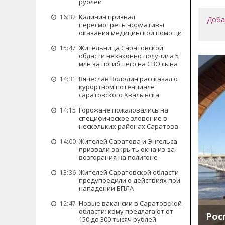
рублей
Калинин призвал
16:32
Доба
пересмотреть нормативы
оказания медицинской помощи
Жительница Саратовской
15:47
области незаконно получила 5
млн за погибшего на СВО сына
Вячеслав Володин рассказал о
14:31
курортном потенциале
саратовского Хвалынска
Горожане пожаловались на
14:15
специфическое зловоние в
нескольких районах Саратова
Жителей Саратова и Энгельса
14:00
призвали закрыть окна из-за
возгорания на полигоне
Жителей Саратовской области
13:36
предупредили о действиях при
нападении БПЛА
Новые вакансии в Саратовской
12:47
области: кому предлагают от
Рос
150 до 300 тысяч рублей