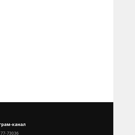
грам-канал
77-73036