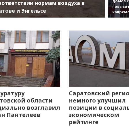
домов с
оответствии нормам воздуха в
повысит
атове и Энгельсе
капрем
уратуру
Саратовский реги
товской области
немного улучшил
иально возглавил
позиции в социал
н Пантелеев
экономическом
рейтинге