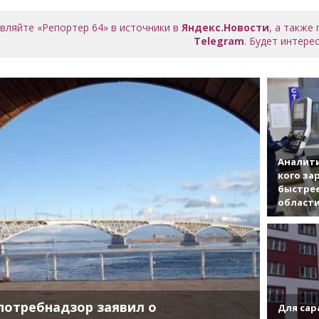
вляйте «Репортер 64» в источники в
Яндекс.Новости
, а также
Telegram
. Будет интерес
Аналити
кого за
быстрее
област
потребнадзор заявил о
Для сар