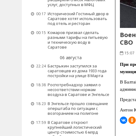
услуг, доступных в МФЦ
Исторический Гостиный двор в
00:17
Саратове хотят использовать
под отель и ресторан
Комаров призвал сделать
00:15
Воен
разными тарифы на питьевую
СВО
и техническую воду в
Саратове
15:07
06 августа
При пр
Бастрыкин заступился за
22:24
саратовцев из дома 1933 года
муници
постройки на улице 8 Марта
В Балта
Роспотребнадзор заявил о
18:38
админис
несоответствии нормам
воздуха в Саратове и Энгельсе
Предста
В Энгельсе прошло совещание
18:23
оперштаба по ситуации с
Антон К
возгоранием на полигоне
В Саратове откроют
17:59
крупнейший логистический
центр стоимостью 6 млрд