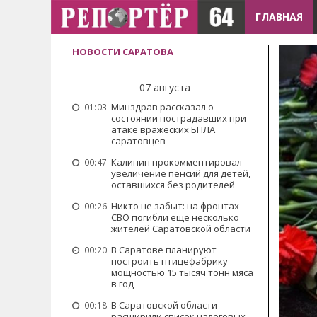
ГЛАВНАЯ
НОВОСТИ САРАТОВА
07 августа
Минздрав рассказал о
01:03
состоянии пострадавших при
атаке вражеских БПЛА
саратовцев
Калинин прокомментировал
00:47
увеличение пенсий для детей,
оставшихся без родителей
Никто не забыт: на фронтах
00:26
СВО погибли еще несколько
жителей Саратовской области
В Саратове планируют
00:20
построить птицефабрику
мощностью 15 тысяч тонн мяса
в год
В Саратовской области
00:18
расширили список налоговых