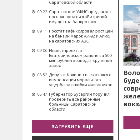
Саратовской области
Саратовское УФНС предлагает
09:22
воспользоваться «Витриной
имущества банкротов»
Росстат зафиксировал рост цен
09:11
на бензин марок АИ-92 и АИ-95
на саратовских АЗС
Инвестпроект: в
09:06
Екатериновском районе за 500
млн рублей возводят крупяной
завод
Воло
Депутат Калинин высказался о
08:52
буде
компенсации морального
ущерба за ошибки чиновников
сов
Губернатор Бусаргин поручил
08:47
жел
проверить все районные
вокз
больницы Саратовской
области
ЗАГРУЗИТЬ ЕЩЕ