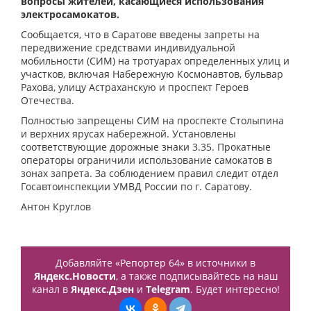
вопросы жителей, касающиеся использования
электросамокатов.
Сообщается, что в Саратове введены запреты на
передвижение средствами индивидуальной
мобильности (СИМ) на тротуарах определенных улиц и
участков, включая Набережную Космонавтов, бульвар
Рахова, улицу Астраханскую и проспект Героев
Отечества.
Полностью запрещены СИМ на проспекте Столыпина
и верхних ярусах набережной. Установлены
соответствующие дорожные знаки 3.35. Прокатные
операторы ограничили использование самокатов в
зонах запрета. За соблюдением правил следит отдел
Госавтоинспекции УМВД России по г. Саратову.
Антон Круглов
Добавляйте «Репортер 64» в источники в
Яндекс.Новости
, а также подписывайтесь на наш
канал в
Яндекс.Дзен
и
Telegram
. Будет интересно!