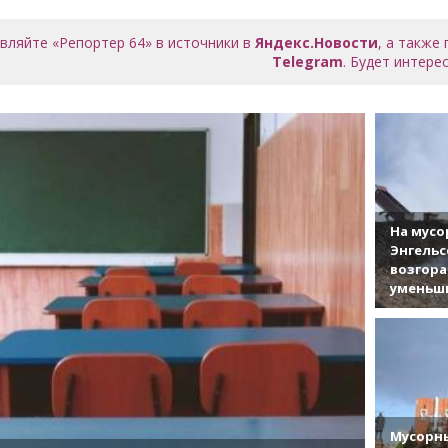
вляйте «Репортер 64» в источники в
Яндекс.Новости
, а также
Telegram
. Будет интерес
На мусо
Энгельс
возгор
уменьши
Мусорны