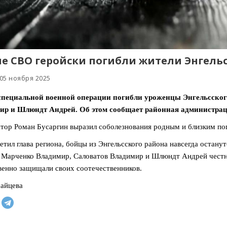
не СВО геройски погибли жители Энгель
 05 ноября 2025
 специальной военной операции погибли уроженцы Энгельсско
ир и Шлюндт Андрей. Об этом сообщает районная администрац
тор Роман Бусаргин выразил соболезнования родным и близким по
етил глава региона, бойцы из Энгельсского района навсегда остан
 Марченко Владимир, Саловатов Владимир и Шлюндт Андрей честно 
енно защищали своих соотечественников.
айцева