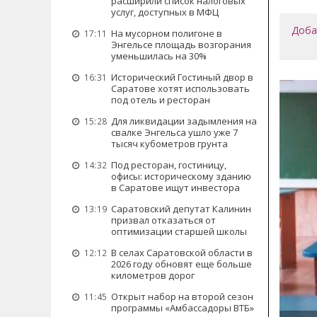
расширили список налоговых
услуг, доступных в МФЦ
Доба
На мусорном полигоне в
17:11
Энгельсе площадь возгорания
уменьшилась на 30%
Исторический Гостиный двор в
16:31
Саратове хотят использовать
под отель и ресторан
Для ликвидации задымления на
15:28
свалке Энгельса ушло уже 7
тысяч кубометров грунта
Под ресторан, гостиницу,
14:32
офисы: историческому зданию
в Саратове ищут инвестора
Саратовский депутат Калинин
13:19
призвал отказаться от
оптимизации старшей школы
В селах Саратовской области в
12:12
2026 году обновят еще больше
километров дорог
Открыт набор на второй сезон
11:45
программы «Амбассадоры ВТБ»