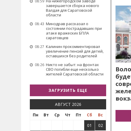
На нижегородском заводе
08:59
завершается сборка нового
Валдая для Саратовской
области
Минздрав рассказал о
08:43
состоянии пострадавших при
атаке вражеских БПЛА
саратовцев
Калинин прокомментировал
08:27
увеличение пенсий для детей,
оставшихся без родителей
Никто не забыт: на фронтах
08:26
Воло
СВО погибли еще несколько
жителей Саратовской области
буде
сов
жел
ЗАГРУЗИТЬ ЕЩЕ
вокз
АВГУСТ 2026
Пн
Вт
Ср
Чт
Пт
Сб
Вс
01
02