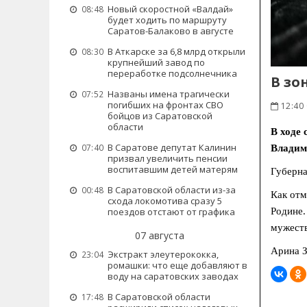
Новый скоростной «Валдай»
08:48
будет ходить по маршруту
Саратов-Балаково в августе
В Аткарске за 6,8 млрд открыли
08:30
крупнейший завод по
переработке подсолнечника
В зо
Названы имена трагически
07:52
погибших на фронтах СВО
12:40
бойцов из Саратовской
области
В ходе
В Саратове депутат Калинин
07:40
Владим
призвал увеличить пенсии
воспитавшим детей матерям
Губерна
В Саратовской области из-за
00:48
Как отм
схода локомотива сразу 5
поездов отстают от графика
Родине.
мужеств
07 августа
Арина З
Экстракт элеутерококка,
23:04
ромашки: что еще добавляют в
воду на саратовских заводах
В Саратовской области
17:48