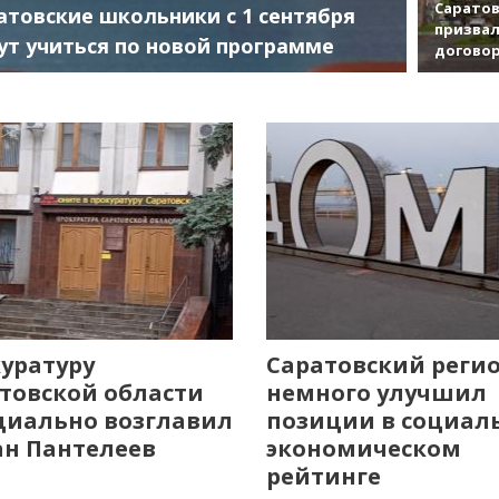
Саратов
атовские школьники с 1 сентября
призвал
ут учиться по новой программе
договор
уратуру
Саратовский реги
товской области
немного улучшил
иально возглавил
позиции в социал
н Пантелеев
экономическом
рейтинге