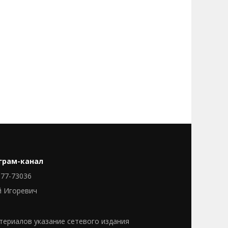
грам-канал
77-73036
й Игоревич
ериалов указание сетевого издания