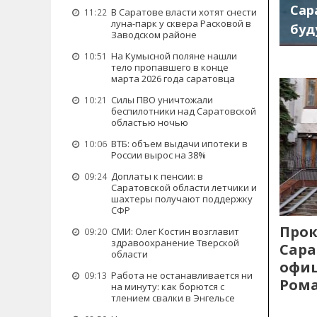
Сар
В Саратове власти хотят снести
11:22
луна-парк у сквера Расковой в
буд
Заводском районе
На Кумысной поляне нашли
10:51
тело пропавшего в конце
марта 2026 года саратовца
Силы ПВО уничтожали
10:21
беспилотники над Саратовской
областью ночью
ВТБ: объем выдачи ипотеки в
10:06
России вырос на 38%
Доплаты к пенсии: в
09:24
Саратовской области летчики и
шахтеры получают поддержку
СФР
Прок
СМИ: Олег Костин возглавит
09:20
здравоохранение Тверской
Сара
области
офиц
Работа не останавливается ни
09:13
Рома
на минуту: как борются с
тлением свалки в Энгельсе