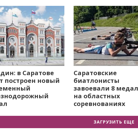
дин: в Саратове
Саратовские
т построен новый
биатлонисты
ременный
завоевали 8 меда
езнодорожный
на областных
ал
соревнованиях
ЗАГРУЗИТЬ ЕЩЕ