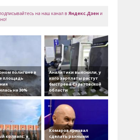
 подписывайтесь на наш канал в
Яндекс.Дзен
и
но!
рном полигоне в
Аналитики выяснили, у
е площадь
кого зарплаты растут
ания
быстрее в Саратовской
лась на 30%
области
Комаров призвал
й коллапс: в
сделать разными