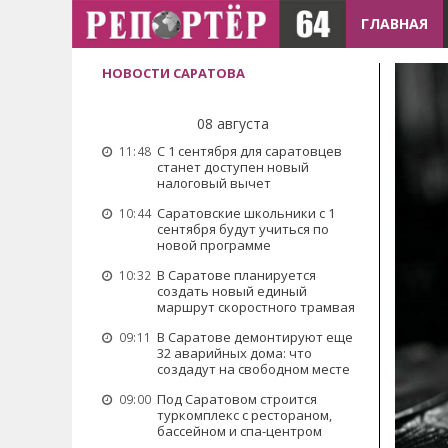
ГЛАВНАЯ
НОВОСТИ САРАТОВА
08 августа
С 1 сентября для саратовцев
11:48
станет доступен новый
налоговый вычет
Саратовские школьники с 1
10:44
сентября будут учиться по
новой программе
В Саратове планируется
10:32
создать новый единый
маршрут скоростного трамвая
В Саратове демонтируют еще
09:11
32 аварийных дома: что
создадут на свободном месте
Под Саратовом строится
09:00
туркомплекс с рестораном,
бассейном и спа-центром