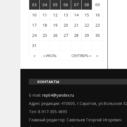
03
04
05
06
07
08
09
10
11
12
13
14
15
16
17
18
19
20
21
22
23
24
25
26
27
28
29
30
31
«
« ИЮЛЬ
СЕНТЯБРЬ »
»
КОНТАКТЫ
E-mail:
rep64@yandex.ru
Адрес редакции: 410600, г.Саратов, ул.Вольская 3
Тел:
8-917-305-4695
Главный редактор: Савельев Георгий Игоревич