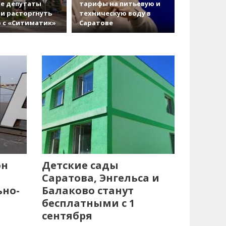
е депутаты
тарифы на питьевую и
и расторгнуть
техническую воду в
 с «Ситиматик»
Саратове
он
Детские сады
Саратова, Энгельса и
ьно-
Балаково станут
бесплатными с 1
сентября