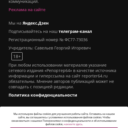
коммуникаций.
Реклама на сайте
Мы на
Яндекс.Дзен
Подписывайтесь на наш
телеграм-канал
Регистрационный номер № ФС77-73036
Учредитель: Савельев Георгий Игоревич
18+
При любом использовании материалов указание
сетевого издания «Репортер64» в качестве источника
информации и гиперссылка на сайт reporter64.ru
обязательны. Мнение авторов публикаций может не
совпадать с позицией редакции.
Политика конфиденциальности
Мы используем файлы cookies для улучшения работы сайта. Оставаясь на нашем
сайте, вы соглашаетесь с условиями использования файлов cookies. Чтобы
© 2016
СИ «Репортер64»
. Все права защищены -
ознакомиться с нашими Положениями о конфиденциальности и об использовании
Разработка
Alatis Studio
файлов cookie,
нажмите здесь
.