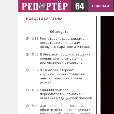
ГЛАВНАЯ
НОВОСТИ САРАТОВА
06 августа
Роспотребнадзор заявил о
18:38
несоответствии нормам
воздуха в Саратове и Энгельсе
В Энгельсе прошло совещание
18:23
оперштаба по ситуации с
возгоранием на полигоне
В Саратове откроют
17:59
крупнейший логистический
центр стоимостью 6 млрд
рублей
Калинин призвал
16:32
пересмотреть нормативы
оказания медицинской помощи
Жительница Саратовской
15:47
области незаконно получила 5
млн за погибшего на СВО сына