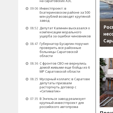
на саратовских АЗС
Инвестпроект: в
09:06
Екатериновском районе за 500
млн рублей возводят крупяной
завод
Рос
Депутат Калинин высказался о
08:52
компенсации морального
нес
ущерба за ошибки чиновников
Сар
Губернатор Бусаргин поручил
08:47
проверить все районные
больницы Саратовской
области
С фронтов СВО не вернулись
08:36
домой живыми еще бойцы из 6
МР Саратовской области
Мусорный коллапс: в Саратове
08:25
депутаты призвали
расторгнуть договор с
«Ситиматик»
В Энгельсе завод реализует
07:35
крупный инвестпроект для
российского автопрома
Прок