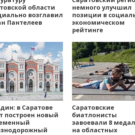
товской области
немного улучшил
иально возглавил
позиции в социал
н Пантелеев
экономическом
рейтинге
дин: в Саратове
Саратовские
т построен новый
биатлонисты
ременный
завоевали 8 меда
езнодорожный
на областных