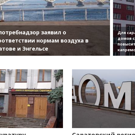
потребнадзор заявил о
Для сар
домов с
оответствии нормам воздуха в
повысит
атове и Энгельсе
капрем
уратуру
Саратовский реги