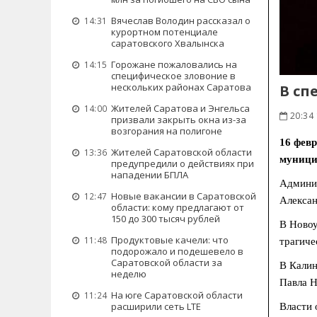
Вячеслав Володин рассказал о
14:31
курортном потенциале
саратовского Хвалынска
Горожане пожаловались на
14:15
специфическое зловоние в
нескольких районах Саратова
В сп
Жителей Саратова и Энгельса
14:00
20:34 
призвали закрыть окна из-за
возгорания на полигоне
16 февр
Жителей Саратовской области
13:36
муници
предупредили о действиях при
нападении БПЛА
Админис
Новые вакансии в Саратовской
12:47
Алексан
области: кому предлагают от
150 до 300 тысяч рублей
В Новоу
Продуктовые качели: что
11:48
трагиче
подорожало и подешевело в
Саратовской области за
В Калин
неделю
Павла Н
На юге Саратовской области
11:24
расширили сеть LTE
Власти 