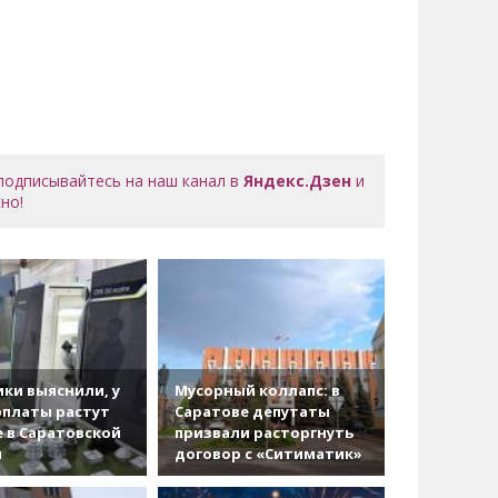
 подписывайтесь на наш канал в
Яндекс.Дзен
и
но!
ки выяснили, у
Мусорный коллапс: в
рплаты растут
Саратове депутаты
 в Саратовской
призвали расторгнуть
и
договор с «Ситиматик»