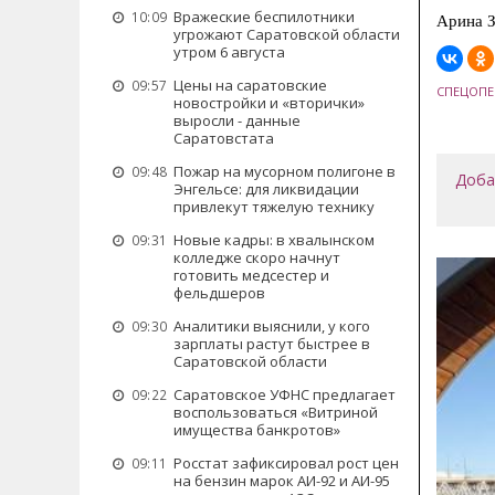
Вражеские беспилотники
10:09
Арина З
угрожают Саратовской области
утром 6 августа
Цены на саратовские
09:57
СПЕЦОПЕ
новостройки и «вторички»
выросли - данные
Саратовстата
Пожар на мусорном полигоне в
09:48
Доба
Энгельсе: для ликвидации
привлекут тяжелую технику
Новые кадры: в хвалынском
09:31
колледже скоро начнут
готовить медсестер и
фельдшеров
Аналитики выяснили, у кого
09:30
зарплаты растут быстрее в
Саратовской области
Саратовское УФНС предлагает
09:22
воспользоваться «Витриной
имущества банкротов»
Росстат зафиксировал рост цен
09:11
на бензин марок АИ-92 и АИ-95