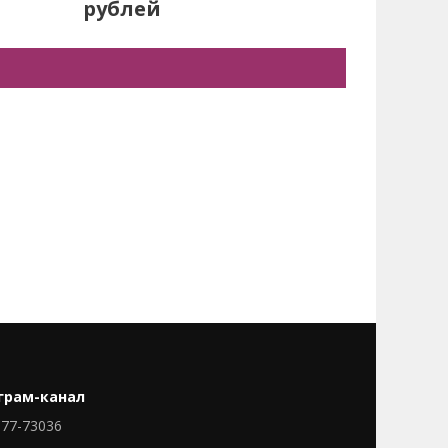
рублей
грам-канал
77-73036