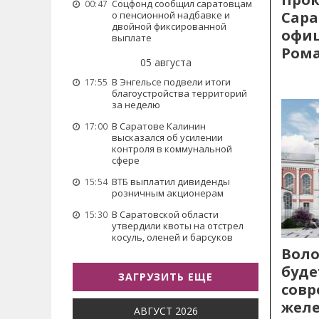
Соцфонд сообщил саратовцам
00:47
Сара
о пенсионной надбавке и
двойной фиксированной
офиц
выплате
Рома
05 августа
В Энгельсе подвели итоги
17:55
благоустройства территорий
за неделю
В Саратове Калинин
17:00
высказался об усилении
контроля в коммунальной
сфере
ВТБ выплатил дивиденды
15:54
розничным акционерам
В Саратовской области
15:30
утвердили квоты на отстрел
косуль, оленей и барсуков
Воло
буде
ЗАГРУЗИТЬ ЕЩЕ
сов
жел
АВГУСТ 2026