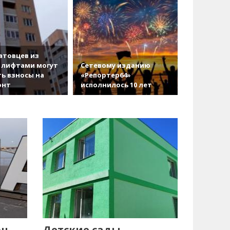
атовцев из
 лифтами могут
Сетевому изданию
ь взносы на
«Репортер64»
онт
исполнилось 10 лет
он
Детские сады