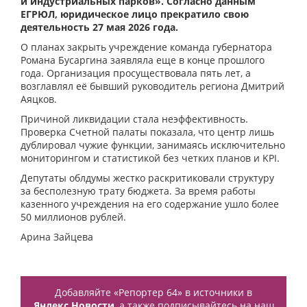
и индустриальных парков». Согласно данным
ЕГРЮЛ, юридическое лицо прекратило свою
деятельность 27 мая 2026 года.
О планах закрыть учреждение команда губернатора
Романа Бусаргина заявляла еще в конце прошлого
года. Организация просуществовала пять лет, а
возглавлял её бывший руководитель региона Дмитрий
Аяцков.
Причиной ликвидации стала неэффективность.
Проверка Счетной палаты показала, что центр лишь
дублировал чужие функции, занимаясь исключительно
мониторингом и статистикой без четких планов и KPI.
Депутаты облдумы жестко раскритиковали структуру
за бесполезную трату бюджета. За время работы
казенного учреждения на его содержание ушло более
50 миллионов рублей.
Арина Зайцева
Добавляйте «Репортер 64» в источники в
Яндекс.Новости
, а также подписывайтесь на наш