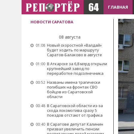
ГЛАВНАЯ
НОВОСТИ САРАТОВА
08 августа
Новый скоростной «Валдай»
01:08
будет ходить по маршруту
Саратов-Балаково в августе
В Аткарске за 6,8 млрд открыли
01:00
крупнейший завод по
переработке подсолнечника
Названы имена трагически
00:52
погибших на фронтах СВО
бойцов из Саратовской
области
В Саратовской области из-за
00:48
схода локомотива сразу 5
поездов отстают от графика
В Саратове депутат Калинин
00:40
призвал увеличить пенсии
воспитавшим детей матерям