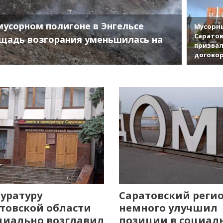
мусорном полигоне в Энгельсе
Мусорны
Саратов
щадь возгорания уменьшилась на
призвал
договор
уратуру
Саратовский реги
товской области
немного улучшил
иально возглавил
позиции в социал