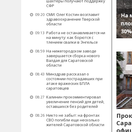
шахтеры получают поддержку
СФР
На 
СМИ: Олег Костин возглавит
09:20
здравоохранение Тверской
пло
области
30%
Работа не останавливается ни
09:13
на минуту: как борются с
тлением свалки в Энгельсе
На нижегородском заводе
08:59
завершается сборка нового
Валдая для Саратовской
области
Минздрав рассказал о
08:43
состоянии пострадавших при
атаке вражеских БПЛА
саратовцев
Калинин прокомментировал
08:27
увеличение пенсий для детей,
оставшихся без родителей
Прок
Никто не забыт: на фронтах
08:26
СВО погибли еще несколько
Сара
жителей Саратовской области
офиц