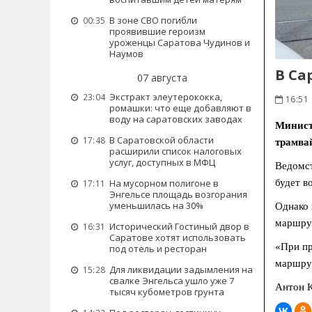
В зоне СВО погибли
00:35
проявившие героизм
уроженцы Саратова Чудинов и
Наумов
В Са
07 августа
Экстракт элеутерококка,
23:04
16:51
ромашки: что еще добавляют в
воду на саратовских заводах
Минист
В Саратовской области
17:48
трамва
расширили список налоговых
услуг, доступных в МФЦ
Ведомст
будет в
На мусорном полигоне в
17:11
Энгельсе площадь возгорания
уменьшилась на 30%
Однако 
маршрут
Исторический Гостиный двор в
16:31
Саратове хотят использовать
«При пр
под отель и ресторан
маршрут
Для ликвидации задымления на
15:28
свалке Энгельса ушло уже 7
Антон К
тысяч кубометров грунта