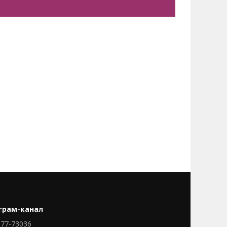
грам-канал
77-73036