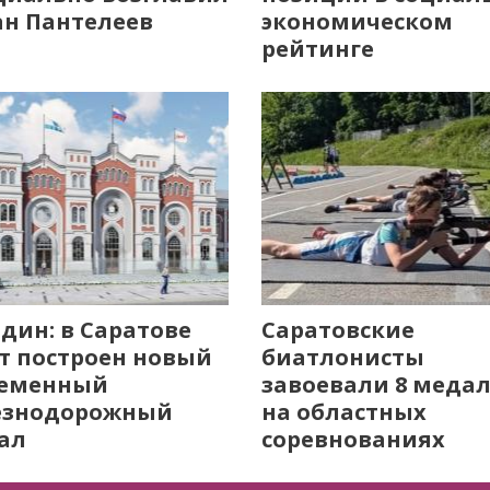
н Пантелеев
экономическом
рейтинге
дин: в Саратове
Саратовские
т построен новый
биатлонисты
ременный
завоевали 8 меда
езнодорожный
на областных
ал
соревнованиях