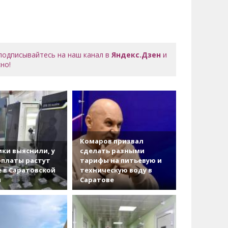
 подписывайтесь на наш канал в
Яндекс.Дзен
и
но!
Комаров призвал
ки выяснили, у
сделать разными
рплаты растут
тарифы на питьевую и
 в Саратовской
техническую воду в
и
Саратове