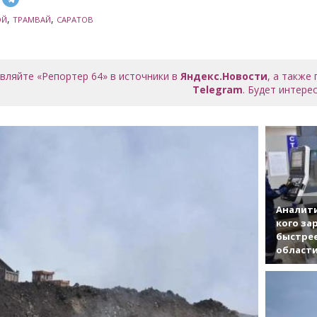
,
,
ОЙ
ТРАМВАЙ
САРАТОВ
вляйте «Репортер 64» в источники в
Яндекс.Новости
, а также
Telegram
. Будет интерес
Аналити
кого за
быстрее
област