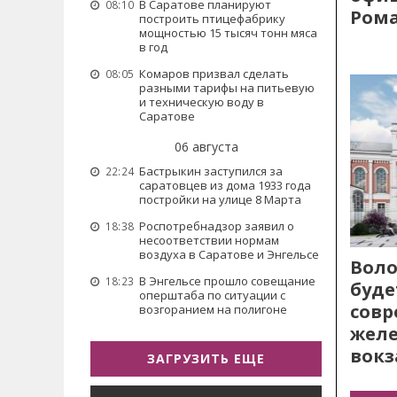
В Саратове планируют
08:10
Рома
построить птицефабрику
мощностью 15 тысяч тонн мяса
в год
Комаров призвал сделать
08:05
разными тарифы на питьевую
и техническую воду в
Саратове
06 августа
Бастрыкин заступился за
22:24
саратовцев из дома 1933 года
постройки на улице 8 Марта
Роспотребнадзор заявил о
18:38
несоответствии нормам
воздуха в Саратове и Энгельсе
Воло
В Энгельсе прошло совещание
18:23
буде
оперштаба по ситуации с
сов
возгоранием на полигоне
жел
вокз
ЗАГРУЗИТЬ ЕЩЕ