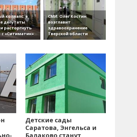
й коллапс: в
СМИ: Олег Костин
е депутаты
возглавит
и расторгнуть
здравоохранение
 с «Ситиматик»
Тверской области
он
Детские сады
Саратова, Энгельса и
ьно-
Балаково станут