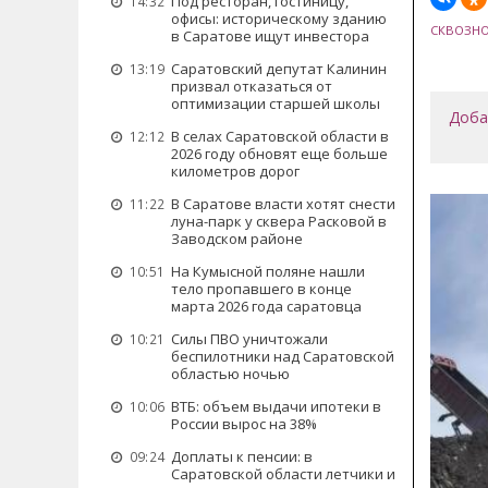
Под ресторан, гостиницу,
14:32
офисы: историческому зданию
СКВОЗН
в Саратове ищут инвестора
Саратовский депутат Калинин
13:19
призвал отказаться от
оптимизации старшей школы
Доба
В селах Саратовской области в
12:12
2026 году обновят еще больше
километров дорог
В Саратове власти хотят снести
11:22
луна-парк у сквера Расковой в
Заводском районе
На Кумысной поляне нашли
10:51
тело пропавшего в конце
марта 2026 года саратовца
Силы ПВО уничтожали
10:21
беспилотники над Саратовской
областью ночью
ВТБ: объем выдачи ипотеки в
10:06
России вырос на 38%
Доплаты к пенсии: в
09:24
Саратовской области летчики и