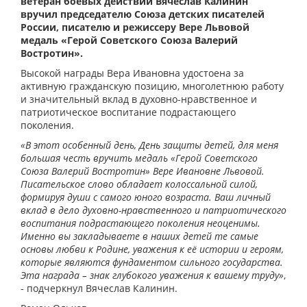
ветеран боевых действий Вячеслав Калинин
вручил председателю Союза детских писателей
России, писателю и режиссеру Вере Львовой
медаль «Герой Советского Союза Валерий
Востротин».
Высокой награды Вера Ивановна удостоена за
активную гражданскую позицию, многолетнюю работу
и значительный вклад в духовно-нравственное и
патриотическое воспитание подрастающего
поколения.
«В этот особенный день, День защиты детей, для меня
большая честь вручить медаль «Герой Советского
Союза Валерий Востротин» Вере Ивановне Львовой.
Писательское слово обладает колоссальной силой,
формируя души с самого юного возраста. Ваш личный
вклад в дело духовно-нравственного и патриотического
воспитания подрастающего поколения неоценимы.
Именно вы закладываете в наших детей те самые
основы любви к Родине, уважения к её истории и героям,
которые являются фундаментом сильного государства.
Эта награда – знак глубокого уважения к вашему труду»
,
- подчеркнул Вячеслав Калинин.