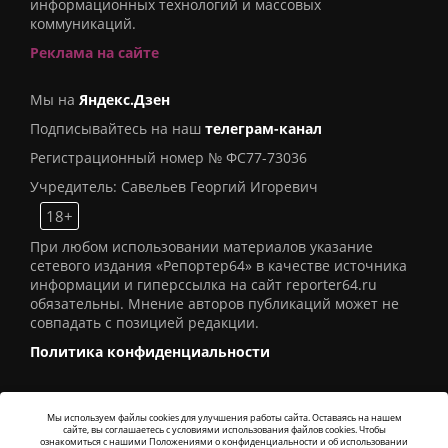
информационных технологий и массовых
коммуникаций.
Реклама на сайте
Мы на
Яндекс.Дзен
Подписывайтесь на наш
телеграм-канал
Регистрационный номер № ФС77-73036
Учредитель: Савельев Георгий Игоревич
18+
При любом использовании материалов указание
сетевого издания «Репортер64» в качестве источника
информации и гиперссылка на сайт reporter64.ru
обязательны. Мнение авторов публикаций может не
совпадать с позицией редакции.
Политика конфиденциальности
Мы используем файлы cookies для улучшения работы сайта. Оставаясь на нашем
сайте, вы соглашаетесь с условиями использования файлов cookies. Чтобы
© 2016
СИ «Репортер64»
. Все права защищены -
ознакомиться с нашими Положениями о конфиденциальности и об использовании