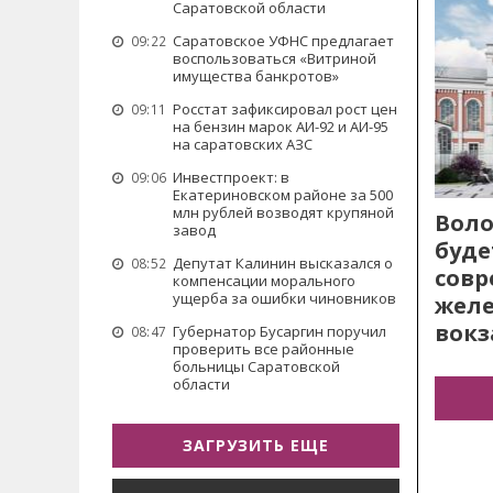
Саратовской области
Саратовское УФНС предлагает
09:22
воспользоваться «Витриной
имущества банкротов»
Росстат зафиксировал рост цен
09:11
на бензин марок АИ-92 и АИ-95
на саратовских АЗС
Инвестпроект: в
09:06
Екатериновском районе за 500
млн рублей возводят крупяной
Воло
завод
буде
Депутат Калинин высказался о
08:52
сов
компенсации морального
ущерба за ошибки чиновников
жел
вокз
Губернатор Бусаргин поручил
08:47
проверить все районные
больницы Саратовской
области
ЗАГРУЗИТЬ ЕЩЕ