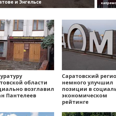
атове и Энгельсе
капрем
уратуру
Саратовский реги
товской области
немного улучшил
иально возглавил
позиции в социал
н Пантелеев
экономическом
рейтинге