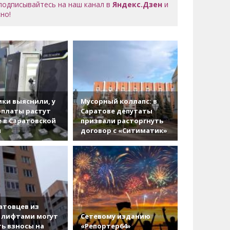
 подписывайтесь на наш канал в
Яндекс.Дзен
и
но!
ки выяснили, у
Мусорный коллапс: в
рплаты растут
Саратове депутаты
 в Саратовской
призвали расторгнуть
и
договор с «Ситиматик»
атовцев из
 лифтами могут
Сетевому изданию
ь взносы на
«Репортер64»