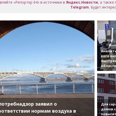
вляйте «Репортер 64» в источники в
Яндекс.Новости
, а также
Telegram
. Будет интерес
Аналити
кого за
быстрее
област
потребнадзор заявил о
Для сар
домов с
оответствии нормам воздуха в
повысит