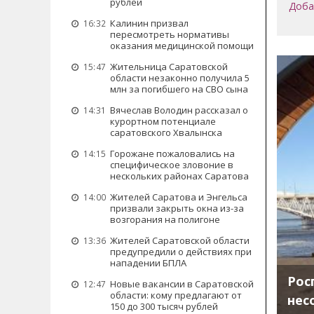
рублей
Доба
Калинин призвал
16:32
пересмотреть нормативы
оказания медицинской помощи
Жительница Саратовской
15:47
области незаконно получила 5
млн за погибшего на СВО сына
Вячеслав Володин рассказал о
14:31
курортном потенциале
саратовского Хвалынска
Горожане пожаловались на
14:15
специфическое зловоние в
нескольких районах Саратова
Жителей Саратова и Энгельса
14:00
призвали закрыть окна из-за
возгорания на полигоне
Жителей Саратовской области
13:36
предупредили о действиях при
нападении БПЛА
Рос
Новые вакансии в Саратовской
12:47
области: кому предлагают от
нес
150 до 300 тысяч рублей