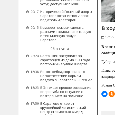
услуг, доступных в МФЦ
Исторический Гостиный двор в
00:17
Саратове хотят использовать
под отель и ресторан
В хо
Комаров призвал сделать
00:15
разными тарифы на питьевую
и техническую воду в
17:55 
Саратове
В зоне
06 августа
сообщи
Бастрыкин заступился за
22:24
саратовцев из дома 1933 года
Губерна
постройки на улице 8 Марта
Глава р
Роспотребнадзор заявил о
18:38
несоответствии нормам
защищат
воздуха в Саратове и Энгельсе
Роман 
В Энгельсе прошло совещание
18:23
оперштаба по ситуации с
возгоранием на полигоне
В Саратове откроют
17:59
крупнейший логистический
центр стоимостью 6 млрд