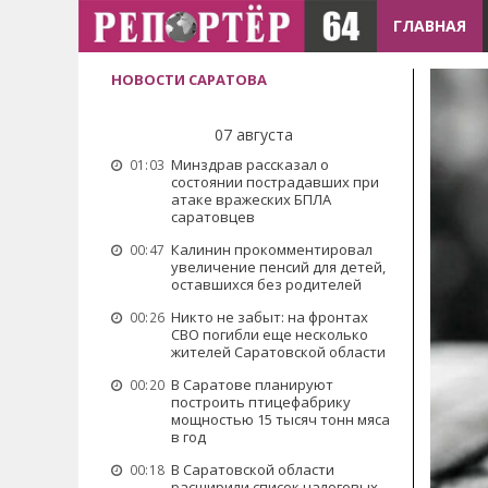
ГЛАВНАЯ
НОВОСТИ САРАТОВА
07 августа
Минздрав рассказал о
01:03
состоянии пострадавших при
атаке вражеских БПЛА
саратовцев
Калинин прокомментировал
00:47
увеличение пенсий для детей,
оставшихся без родителей
Никто не забыт: на фронтах
00:26
СВО погибли еще несколько
жителей Саратовской области
В Саратове планируют
00:20
построить птицефабрику
мощностью 15 тысяч тонн мяса
в год
В Саратовской области
00:18
расширили список налоговых