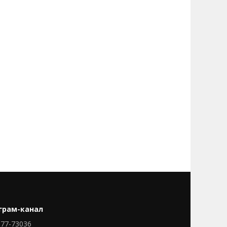
грам-канал
77-73036