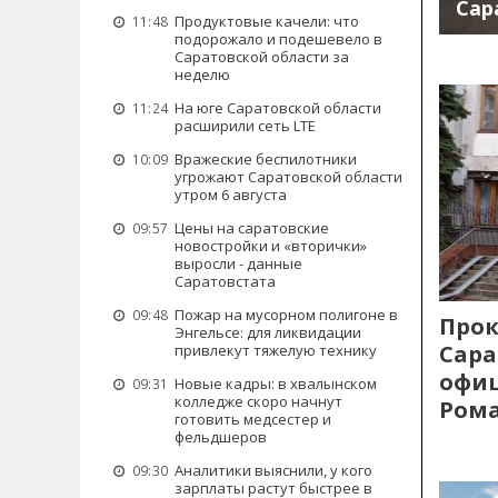
Сар
Продуктовые качели: что
11:48
подорожало и подешевело в
Саратовской области за
неделю
На юге Саратовской области
11:24
расширили сеть LTE
Вражеские беспилотники
10:09
угрожают Саратовской области
утром 6 августа
Цены на саратовские
09:57
новостройки и «вторички»
выросли - данные
Саратовстата
Пожар на мусорном полигоне в
09:48
Прок
Энгельсе: для ликвидации
Сара
привлекут тяжелую технику
офиц
Новые кадры: в хвалынском
09:31
колледже скоро начнут
Рома
готовить медсестер и
фельдшеров
Аналитики выяснили, у кого
09:30
зарплаты растут быстрее в