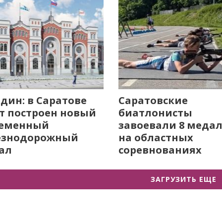
дин: в Саратове
Саратовские
т построен новый
биатлонисты
ременный
завоевали 8 меда
езнодорожный
на областных
ал
соревнованиях
ЗАГРУЗИТЬ ЕЩЕ