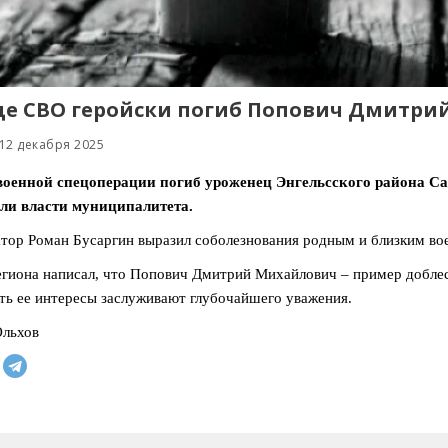
де СВО геройски погиб Попович Дмитрий
12 декабря 2025
 военной спецоперации погиб уроженец Энгельсского района С
ли власти муниципалитета.
тор Роман Бусаргин выразил соболезнования родным и близким во
егиона написал, что Попович Дмитрий Михайлович – пример доблест
ь ее интересы заслуживают глубочайшего уважения.
Ольхов