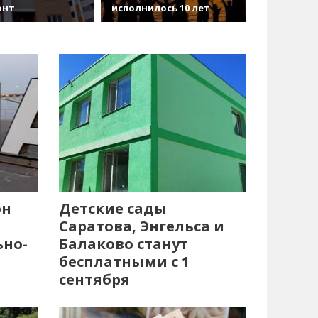
онт
исполнилось 10 лет
он
Детские сады
Саратова, Энгельса и
ьно-
Балаково станут
бесплатными с 1
сентября