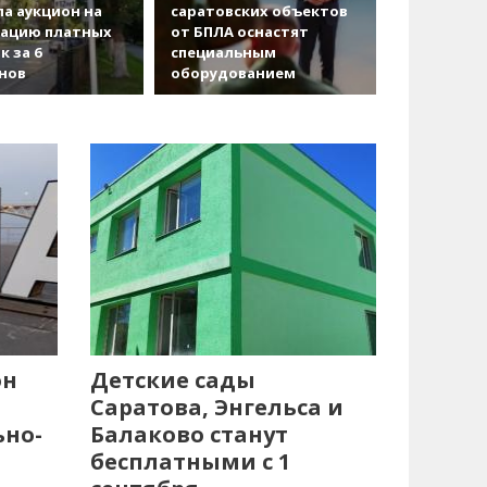
а аукцион на
саратовских объектов
зацию платных
от БПЛА оснастят
к за 6
специальным
нов
оборудованием
он
Детские сады
Саратова, Энгельса и
ьно-
Балаково станут
бесплатными с 1