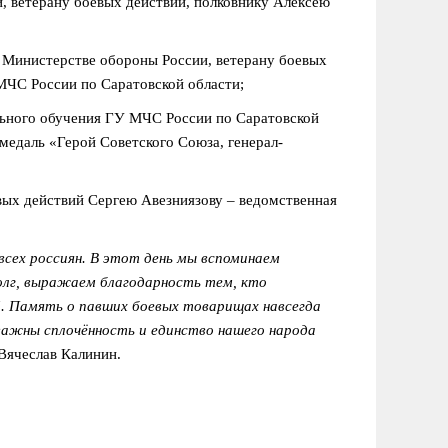
, ветерану боевых действий, полковнику Алексею
 Министерстве обороны России, ветерану боевых
МЧС России по Саратовской области;
льного обучения ГУ МЧС России по Саратовской
медаль «Герой Советского Союза, генерал-
вых действий Сергею Авезниязову – ведомственная
всех россиян. В этот день мы вспоминаем
долг, выражаем благодарность тем, кто
й. Память о павших боевых товарищах навсегда
важны сплочённость и единство нашего народа
Вячеслав Калинин.