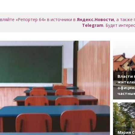
вляйте «Репортер 64» в источники в
Яндекс.Новости
, а также
Telegram
. Будет интерес
Власти 
жителе
официа
частны
Мэрия С