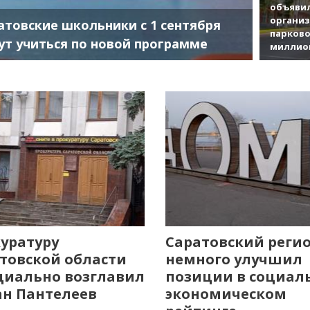
объявил
органи
атовские школьники с 1 сентября
парково
ут учиться по новой программе
миллио
уратуру
Саратовский реги
товской области
немного улучшил
иально возглавил
позиции в социал
н Пантелеев
экономическом