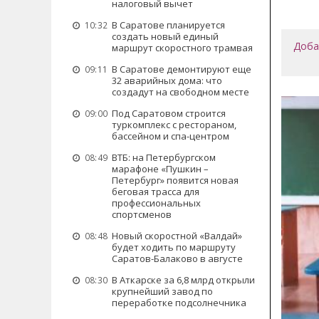
налоговый вычет
В Саратове планируется
10:32
создать новый единый
Доба
маршрут скоростного трамвая
В Саратове демонтируют еще
09:11
32 аварийных дома: что
создадут на свободном месте
Под Саратовом строится
09:00
туркомплекс с рестораном,
бассейном и спа-центром
ВТБ: на Петербургском
08:49
марафоне «Пушкин –
Петербург» появится новая
беговая трасса для
профессиональных
спортсменов
Новый скоростной «Валдай»
08:48
будет ходить по маршруту
Саратов-Балаково в августе
В Аткарске за 6,8 млрд открыли
08:30
крупнейший завод по
переработке подсолнечника