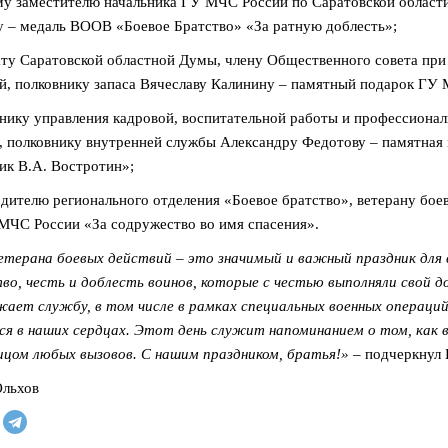
му заместителю начальника ГУ МЧС России по Саратовской области
 – медаль ВООВ «Боевое Братство» «За ратную доблесть»;
ату Саратовской областной Думы, члену Общественного совета при
й, полковнику запаса Вячеславу Калинину – памятный подарок ГУ 
ьнику управления кадровой, воспитательной работы и профессиона
, полковнику внутренней службы Александру Федотову – памятная 
ик В.А. Востротин»;
одителю регионального отделения «Боевое братство», ветерану бое
МЧС России «За содружество во имя спасения».
етерана боевых действий – это значимый и важный праздник для 
о, честь и доблесть воинов, которые с честью выполняли свой 
ает службу, в том числе в рамках специальных военных операци
я в наших сердцах. Этот день служит напоминанием о том, как 
ицом любых вызовов. С нашим праздником, братья!»
– подчеркнул 
Ольхов