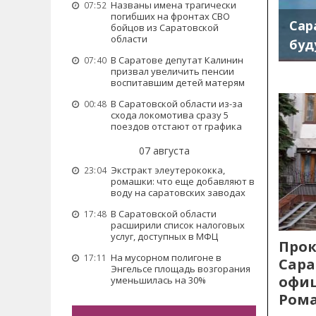
Названы имена трагически
07:52
погибших на фронтах СВО
Сар
бойцов из Саратовской
области
буд
В Саратове депутат Калинин
07:40
призвал увеличить пенсии
воспитавшим детей матерям
В Саратовской области из-за
00:48
схода локомотива сразу 5
поездов отстают от графика
07 августа
Экстракт элеутерококка,
23:04
ромашки: что еще добавляют в
воду на саратовских заводах
В Саратовской области
17:48
расширили список налоговых
услуг, доступных в МФЦ
Прок
На мусорном полигоне в
17:11
Сара
Энгельсе площадь возгорания
офиц
уменьшилась на 30%
Рома