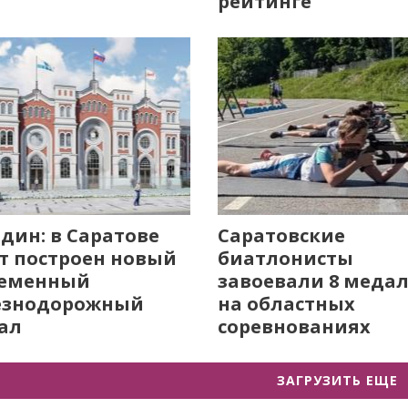
рейтинге
дин: в Саратове
Саратовские
т построен новый
биатлонисты
ременный
завоевали 8 меда
езнодорожный
на областных
ал
соревнованиях
ЗАГРУЗИТЬ ЕЩЕ