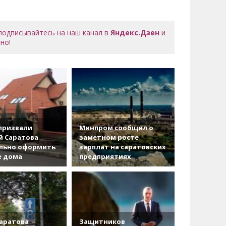
 подписывайтесь на наш канал в
Яндекс.Дзен
и
но!
призвали
Минпром сообщил о
й Саратова
заметном росте
льно оформить
зарплат на саратовских
е дома
предприятиях
аратова
Защитников