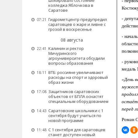
шокировало состояние
- перво
колледжа Яблочкова в
Костюку
Саратове
- депут
Гидрометцентр предупредил
07:21
саратовцев о жаре и ливне с
действи
грозой в воскресенье
- начал
08 августа
области
Калинин и ректор
22:41
полковн
Мичуринского
агроуниверситета обсудили
- руков
вопросы образования
медаль 
ВТБ: россияне увеличивают
18:11
расходы на спорт и здоровый
«День в
образ жизни
мужеств
Защитников саратовских
17:08
продолж
объектов от БПЛА оснастят
специальным оборудованием
остаётс
перед л
Саратовские школьники с 1
14:43
сентября будут учиться по
Роман 
новой программе
С 1 сентября для саратовцев
11:48
станет доступен новый