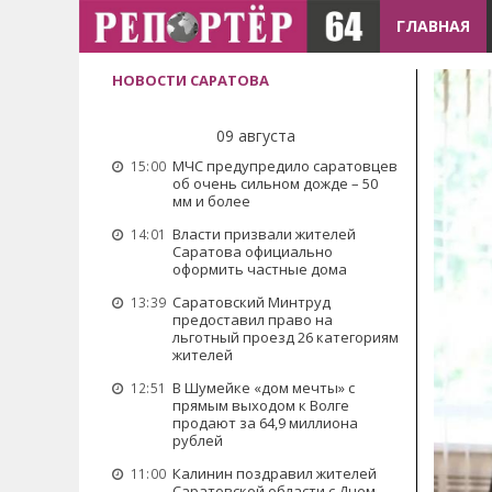
ГЛАВНАЯ
НОВОСТИ САРАТОВА
09 августа
МЧС предупредило саратовцев
15:00
об очень сильном дожде – 50
мм и более
Власти призвали жителей
14:01
Саратова официально
оформить частные дома
Саратовский Минтруд
13:39
предоставил право на
льготный проезд 26 категориям
жителей
В Шумейке «дом мечты» с
12:51
прямым выходом к Волге
продают за 64,9 миллиона
рублей
Калинин поздравил жителей
11:00
Саратовской области с Днем