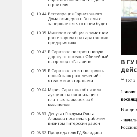
строителя
Реставрация Гарнизонного
10:44
Дома офицеров в Энгельсе
завершается: что в нем будет
Минпром сообщил о заметном
10:35
росте зарплат на саратовских
предприятиях
В Саратове построят новую
09:42
дорогу от поселка Юбилейный
В ГУ
в аэропорт «Гагарин»
дейс
В Саратове хотят построить
09:35
новый парк развлечений с
отелем и ресторанами
16:13
Мэрия Саратова объявила
09:04
1 июля
аукцион на организацию
платных парковок за 6
посвящ
миллионов
В ходе 
Депутат Госдумы Ольга
08:53
Алимова посетила с рабочим
- начал
визитом Питерский район
Российс
Председателя ГД Володина
08:32