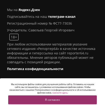
Мы на
Яндекс.Дзен
Подписывайтесь на наш
телеграм-канал
Регистрационный номер № ФС77-73036
Учредитель: Савельев Георгий Игоревич
18+
При любом использовании материалов указание
сетевого издания «Репортер64» в качестве источника
информации и гиперссылка на сайт reporter64.ru
обязательны. Мнение авторов публикаций может не
совпадать с позицией редакции.
Политика конфиденциальности
Мы используем файлы cookies для улучшения работы сайта. Оставаясь на нашем
сайте, вы соглашаетесь с условиями использования файлов cookies. Чтобы
© 2016
СИ «Репортер64»
. Все права защищены -
ознакомиться с нашими Положениями о конфиденциальности и об использовании
Разработка
Alatis Studio
файлов cookie,
нажмите здесь
.
Я согласен