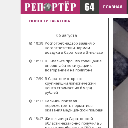
ГЛАВНАЯ
НОВОСТИ САРАТОВА
06 августа
Роспотребнадзор заявил о
18:38
несоответствии нормам
воздуха в Саратове и Энгельсе
В Энгельсе прошло совещание
18:23
оперштаба по ситуации с
возгоранием на полигоне
В Саратове откроют
17:59
крупнейший логистический
центр стоимостью 6 млрд
рублей
Калинин призвал
16:32
пересмотреть нормативы
оказания медицинской помощи
Жительница Саратовской
15:47
области незаконно получила 5
млн за погибшего на СВО сына