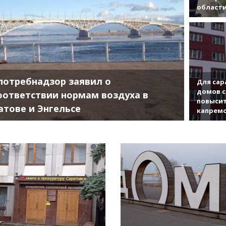
област
потребнадзор заявил о
Для сар
домов с
оответствии нормам воздуха в
повысит
атове и Энгельсе
капрем