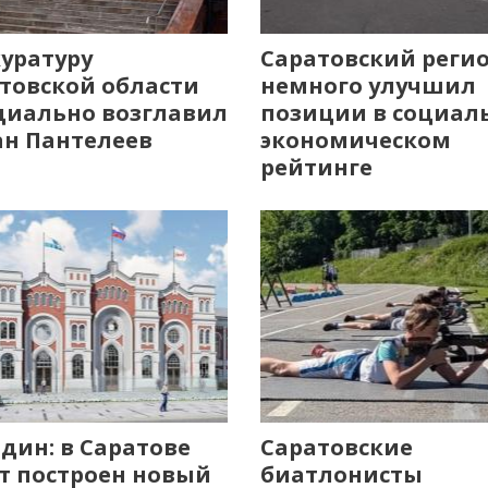
уратуру
Саратовский реги
товской области
немного улучшил
иально возглавил
позиции в социал
н Пантелеев
экономическом
рейтинге
дин: в Саратове
Саратовские
т построен новый
биатлонисты