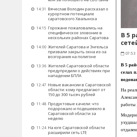
Вячеслав Володин рассказал о
14:31
курортном потенциале
саратовского Хвалынска
Горожане пожаловались на
14:15
специфическое зловоние в
В 5 
нескольких районах Саратова
сете
Жителей Саратова и Энгельса
14:00
призвали закрыть окна из-за
07:53
возгорания на полигоне
В 5 ра
Жителей Саратовской области
13:36
предупредили о действиях при
селах п
нападении БПЛА
водона
Новые вакансии в Саратовской
12:47
области: кому предлагают от
На реал
150 до 300 тысяч рублей
Алексан
Продуктовые качели: что
11:48
работы 
подорожало и подешевело в
Саратовской области за
Модерни
неделю
ухудшал
На юге Саратовской области
11:24
отдален
расширили сеть LTE