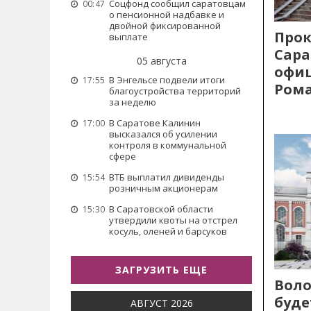
Соцфонд сообщил саратовцам
00:47
о пенсионной надбавке и
двойной фиксированной
Прок
выплате
Сара
05 августа
офиц
В Энгельсе подвели итоги
17:55
Рома
благоустройства территорий
за неделю
В Саратове Калинин
17:00
высказался об усилении
контроля в коммунальной
сфере
ВТБ выплатил дивиденды
15:54
розничным акционерам
В Саратовской области
15:30
утвердили квоты на отстрел
косуль, оленей и барсуков
ЗАГРУЗИТЬ ЕЩЕ
Воло
буде
АВГУСТ 2026