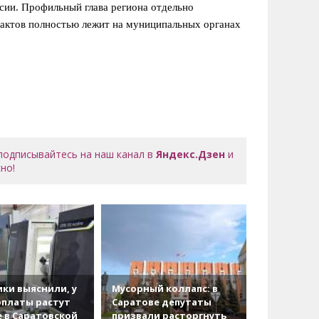
сии. Профильный глава региона отдельно
трактов полностью лежит на муниципальных органах
 подписывайтесь на наш канал в
Яндекс.Дзен
и
но!
ки выяснили, у
Мусорный коллапс: в
рплаты растут
Саратове депутаты
 в Саратовской
призвали расторгнуть