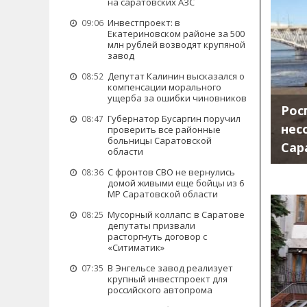
на саратовских АЗС
Инвестпроект: в
09:06
Екатериновском районе за 500
млн рублей возводят крупяной
завод
Депутат Калинин высказался о
08:52
компенсации морального
ущерба за ошибки чиновников
Рос
Губернатор Бусаргин поручил
08:47
нес
проверить все районные
больницы Саратовской
Сар
области
С фронтов СВО не вернулись
08:36
домой живыми еще бойцы из 6
МР Саратовской области
Мусорный коллапс: в Саратове
08:25
депутаты призвали
расторгнуть договор с
«Ситиматик»
В Энгельсе завод реализует
07:35
крупный инвестпроект для
российского автопрома