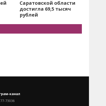
лей
Саратовской области
достигла 69,5 тысяч
рублей
грам-канал
77-73036