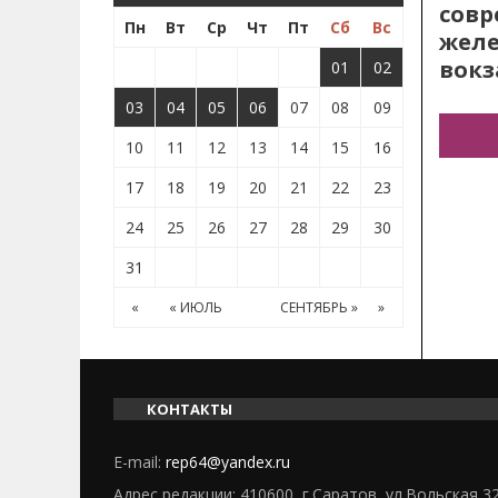
сов
Пн
Вт
Ср
Чт
Пт
Сб
Вс
жел
вокз
01
02
03
04
05
06
07
08
09
10
11
12
13
14
15
16
17
18
19
20
21
22
23
24
25
26
27
28
29
30
31
«
« ИЮЛЬ
СЕНТЯБРЬ »
»
КОНТАКТЫ
E-mail:
rep64@yandex.ru
Адрес редакции: 410600, г.Саратов, ул.Вольская 3