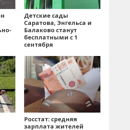
он
Детские сады
Саратова, Энгельса и
ьно-
Балаково станут
бесплатными с 1
сентября
Росстат: средняя
зарплата жителей