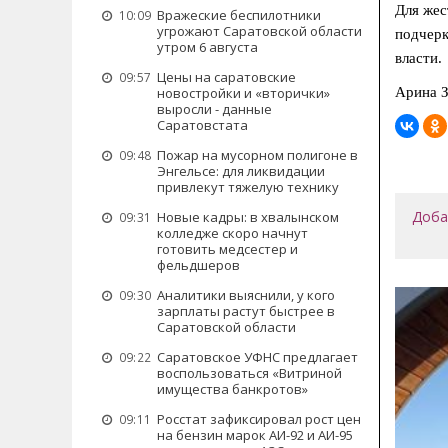
Для жес
Вражеские беспилотники
10:09
угрожают Саратовской области
подчерк
утром 6 августа
власти.
Цены на саратовские
09:57
Арина З
новостройки и «вторички»
выросли - данные
Саратовстата
Пожар на мусорном полигоне в
09:48
Энгельсе: для ликвидации
привлекут тяжелую технику
Доба
Новые кадры: в хвалынском
09:31
колледже скоро начнут
готовить медсестер и
фельдшеров
Аналитики выяснили, у кого
09:30
зарплаты растут быстрее в
Саратовской области
Саратовское УФНС предлагает
09:22
воспользоваться «Витриной
имущества банкротов»
Росстат зафиксировал рост цен
09:11
на бензин марок АИ-92 и АИ-95