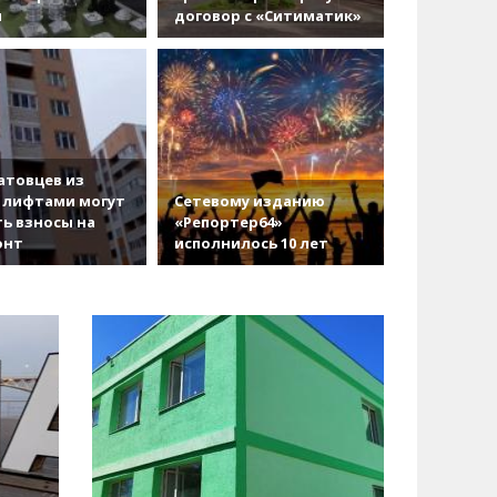
и
договор с «Ситиматик»
атовцев из
 лифтами могут
Сетевому изданию
ь взносы на
«Репортер64»
онт
исполнилось 10 лет