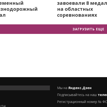
ременный
завоевали 8 меда
езнодорожный
на областных
ал
соревнованиях
ЗАГРУЗИТЬ ЕЩЕ
Мы на
Яндекс.Дзен
Подписывайтесь на наш
теле
Регистрационный номер № ФС
2/34